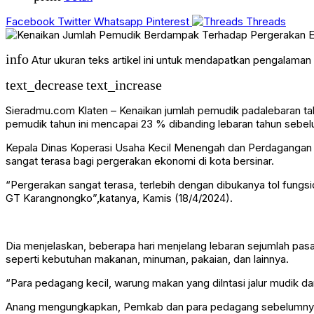
Facebook
Twitter
Whatsapp
Pinterest
Threads
info
Atur ukuran teks artikel ini untuk mendapatkan pengalama
text_decrease
text_increase
Sieradmu.com Klaten – Kenaikan jumlah pemudik padalebaran tah
pemudik tahun ini mencapai 23 % dibanding lebaran tahun sebe
Kepala Dinas Koperasi Usaha Kecil Menengah dan Perdagangan
sangat terasa bagi pergerakan ekonomi di kota bersinar.
“Pergerakan sangat terasa, terlebih dengan dibukanya tol fung
GT Karangnongko”,katanya, Kamis (18/4/2024).
Dia menjelaskan, beberapa hari menjelang lebaran sejumlah pas
seperti kebutuhan makanan, minuman, pakaian, dan lainnya.
“Para pedagang kecil, warung makan yang dilntasi jalur mudik dan b
Anang mengungkapkan, Pemkab dan para pedagang sebelumnya j