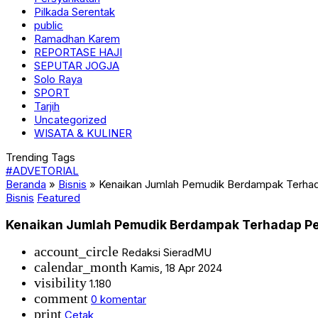
Pilkada Serentak
public
Ramadhan Karem
REPORTASE HAJI
SEPUTAR JOGJA
Solo Raya
SPORT
Tarjih
Uncategorized
WISATA & KULINER
Trending Tags
#ADVETORIAL
Beranda
»
Bisnis
»
Kenaikan Jumlah Pemudik Berdampak Terhad
Bisnis
Featured
Kenaikan Jumlah Pemudik Berdampak Terhadap Pe
account_circle
Redaksi SieradMU
calendar_month
Kamis, 18 Apr 2024
visibility
1.180
comment
0 komentar
print
Cetak