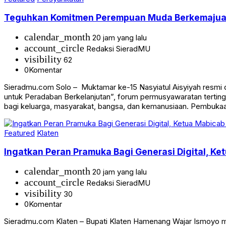
Teguhkan Komitmen Perempuan Muda Berkemajuan, 
calendar_month
20 jam yang lalu
account_circle
Redaksi SieradMU
visibility
62
0
Komentar
Sieradmu.com Solo – Muktamar ke-15 Nasyiatul Aisyiyah resmi
untuk Peradaban Berkelanjutan”, forum permusyawaratan terti
bagi keluarga, masyarakat, bangsa, dan kemanusiaan. Pembuk
Featured
Klaten
Ingatkan Peran Pramuka Bagi Generasi Digital, K
calendar_month
20 jam yang lalu
account_circle
Redaksi SieradMU
visibility
30
0
Komentar
Sieradmu.com Klaten – Bupati Klaten Hamenang Wajar Ismoyo m