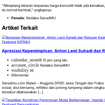
“Menjelang lebaran terpantau harga komoditi tidak ada kenaika
itu normal kembali,” ungkapnya.
Penulis
: Redaksi SieradMU
Artikel Terkait
Featured
KIPRAH
Apresiasi Kepemimpinan, Anton Lami Suhadi dan Ra
calendar_month
12 jam yang lalu
account_circle
Redaksi SieradMU
visibility
36
0
Komentar
Sieradmu.com Klaten – Anggota DPRD Jawa Tengah dari Fraksi Pa
sosial, doa bersama, refleksi dan potong tumpeng dalam rangk
tersebut dilaksanakan […]
Featured
Persyarikatan