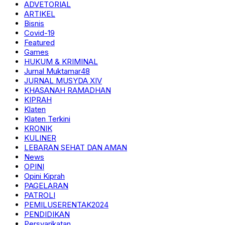
ADVETORIAL
ARTIKEL
Bisnis
Covid-19
Featured
Games
HUKUM & KRIMINAL
Jurnal Muktamar48
JURNAL MUSYDA XIV
KHASANAH RAMADHAN
KIPRAH
Klaten
Klaten Terkini
KRONIK
KULINER
LEBARAN SEHAT DAN AMAN
News
OPINI
Opini Kiprah
PAGELARAN
PATROLI
PEMILUSERENTAK2024
PENDIDIKAN
Persyarikatan