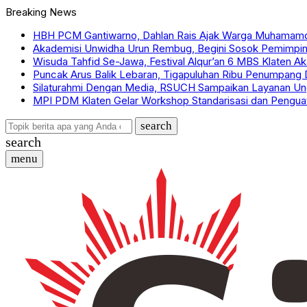
Breaking News
HBH PCM Gantiwarno, Dahlan Rais Ajak Warga Muhamamd
Akademisi Unwidha Urun Rembug, Begini Sosok Pemimpin 
Wisuda Tahfid Se-Jawa, Festival Alqur’an 6 MBS Klaten A
Puncak Arus Balik Lebaran, Tigapuluhan Ribu Penumpang 
Silaturahmi Dengan Media, RSUCH Sampaikan Layanan Un
MPI PDM Klaten Gelar Workshop Standarisasi dan Peng
search
search
menu