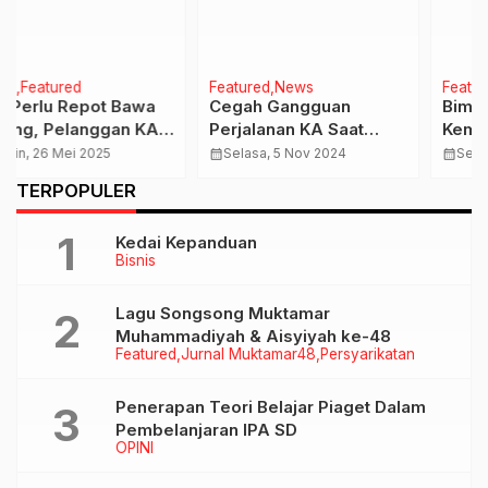
Featured
News
Featured
Klaten
Cegah Gangguan
Bimbingan Manasik
Perjalanan KA Saat
Kemenag Klaten , Iskak
Cuaca Ekstrim, Daop 6
Sulistya Sampaikan
calendar_month
Selasa, 5 Nov 2024
calendar_month
Selasa, 15 Apr 2025
Optimalkan
Prosesi Perjalanan
…
TERPOPULER
Kesiapsiagaan
Ibadah Haji 2025
Kedai Kepanduan
Bisnis
Lagu Songsong Muktamar
Muhammadiyah & Aisyiyah ke-48
Featured
Jurnal Muktamar48
Persyarikatan
Penerapan Teori Belajar Piaget Dalam
Pembelanjaran IPA SD
OPINI