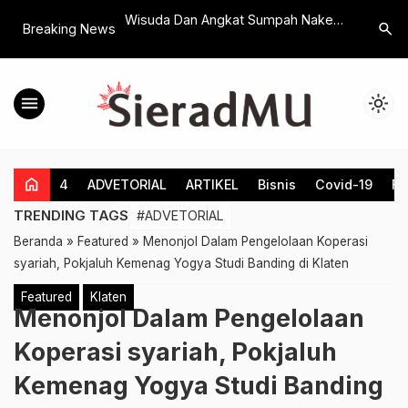
 Operasi Ketupat,
Wisuda Dan Angkat Sumpah Nakes,
Manjakan 
search
Breaking News
ateng Sidak di
UMKLA Prioritaskan Pembangunan
Masih Se
Kampus Terpadu dan Akreditasi
Ini Syarat
Unggul Prodi
menu
light_mode
home
4
ADVETORIAL
ARTIKEL
Bisnis
Covid-19
Fe
TRENDING TAGS
#ADVETORIAL
Beranda
»
Featured
»
Menonjol Dalam Pengelolaan Koperasi
syariah, Pokjaluh Kemenag Yogya Studi Banding di Klaten
Featured
Klaten
Menonjol Dalam Pengelolaan
Koperasi syariah, Pokjaluh
Kemenag Yogya Studi Banding