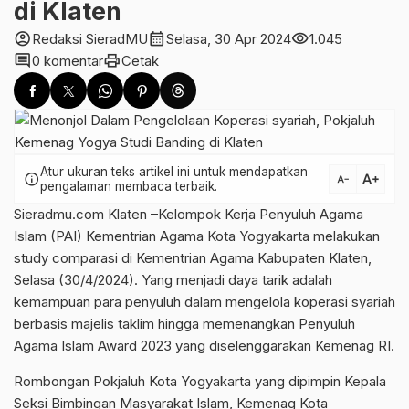
di Klaten
account_circle
calendar_month
visibility
Redaksi SieradMU
Selasa, 30 Apr 2024
1.045
comment
print
0 komentar
Cetak
Atur ukuran teks artikel ini untuk mendapatkan
text_increase
info
text_decrease
pengalaman membaca terbaik.
Sieradmu.com Klaten –Kelompok Kerja Penyuluh Agama
Islam (PAI) Kementrian Agama Kota Yogyakarta melakukan
study comparasi di Kementrian Agama Kabupaten Klaten,
Selasa (30/4/2024). Yang menjadi daya tarik adalah
kemampuan para penyuluh dalam mengelola koperasi syariah
berbasis majelis taklim hingga memenangkan Penyuluh
Agama Islam Award 2023 yang diselenggarakan Kemenag RI.
Rombongan Pokjaluh Kota Yogyakarta yang dipimpin Kepala
Seksi Bimbingan Masyarakat Islam, Kemenag Kota