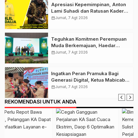
Apresiasi Kepemimpinan, Anton
Lami Suhadi dan Ratusan Kader
Golkar Klaten Ikut Rayakan Ultah
calendar_month
Jumat, 7 Agt 2026
Ke-50 Bahlil Lahadalia
Teguhkan Komitmen Perempuan
Muda Berkemajuan, Haedar
Nashir Buka Muktamar ke-15
calendar_month
Jumat, 7 Agt 2026
Nasyiatul Aisyiyah di Solo
Ingatkan Peran Pramuka Bagi
Generasi Digital, Ketua Mabicab
Gerakan Pramuka Klaten Lepas
calendar_month
Jumat, 7 Agt 2026
Puluhan Peserta Jamnas XII
REKOMENDASI UNTUK ANDA