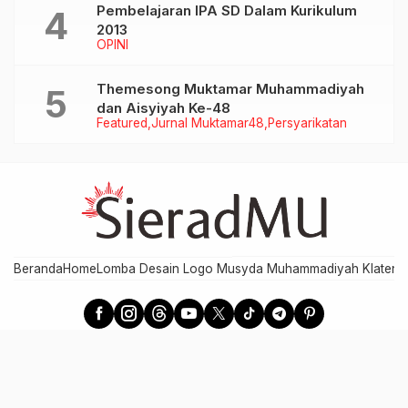
Pembelajaran IPA SD Dalam Kurikulum
2013
OPINI
Themesong Muktamar Muhammadiyah
dan Aisyiyah Ke-48
Featured
Jurnal Muktamar48
Persyarikatan
Beranda
Home
Lomba Desain Logo Musyda Muhammadiyah Klaten
M
SieradMU - Berita Cepat, Akurat, dan Terpercaya
Developed by MPI PDM Klaten