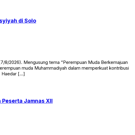
yiyah di Solo
at (7/8/2026). Mengusung tema “Perempuan Muda Berkemajuan
kan perempuan muda Muhammadiyah dalam memperkuat kontribusi
h Haedar […]
 Peserta Jamnas XII