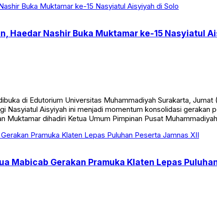
Haedar Nashir Buka Muktamar ke-15 Nasyiatul Ais
 dibuka di Edutorium Universitas Muhammadiyah Surakarta, Jum
nggi Nasyiatul Aisyiyah ini menjadi momentum konsolidasi gera
aan Muktamar dihadiri Ketua Umum Pimpinan Pusat Muhammadiya
etua Mabicab Gerakan Pramuka Klaten Lepas Puluhan