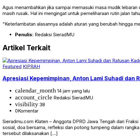
Agus menambahkan jika sampai memasuki masa mudik lebaran dan 
masih rusak. Hal ini mengingat untuk pemeliharaan rutin jalan ta
“Keterlambatan alasannya adalah aturan yang berubah hingga 
Penulis
: Redaksi SieradMU
Artikel Terkait
Featured
KIPRAH
Apresiasi Kepemimpinan, Anton Lami Suhadi dan Ra
calendar_month
14 jam yang lalu
account_circle
Redaksi SieradMU
visibility
38
0
Komentar
Sieradmu.com Klaten – Anggota DPRD Jawa Tengah dari Fraksi Pa
sosial, doa bersama, refleksi dan potong tumpeng dalam rangk
tersebut dilaksanakan […]