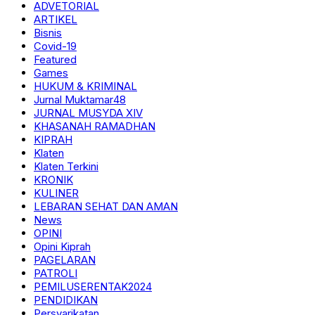
ADVETORIAL
ARTIKEL
Bisnis
Covid-19
Featured
Games
HUKUM & KRIMINAL
Jurnal Muktamar48
JURNAL MUSYDA XIV
KHASANAH RAMADHAN
KIPRAH
Klaten
Klaten Terkini
KRONIK
KULINER
LEBARAN SEHAT DAN AMAN
News
OPINI
Opini Kiprah
PAGELARAN
PATROLI
PEMILUSERENTAK2024
PENDIDIKAN
Persyarikatan