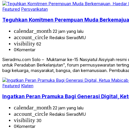
Featured
Persyarikatan
Teguhkan Komitmen Perempuan Muda Berkemajuan, 
calendar_month
22 jam yang lalu
account_circle
Redaksi SieradMU
visibility
62
0
Komentar
Sieradmu.com Solo – Muktamar ke-15 Nasyiatul Aisyiyah resmi
untuk Peradaban Berkelanjutan”, forum permusyawaratan terti
bagi keluarga, masyarakat, bangsa, dan kemanusiaan. Pembuk
Featured
Klaten
Ingatkan Peran Pramuka Bagi Generasi Digital, K
calendar_month
22 jam yang lalu
account_circle
Redaksi SieradMU
visibility
30
0
Komentar