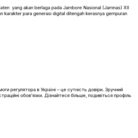
aten yang akan berlaga pada Jambore Nasional (Jamnas) XII
 karakter para generasi digital ditengah kerasnya gempuran
оги регулятора в Україні – це сутність довіри. Зручний
страційні обов’язки. Дізнайтеся більше, подивіться профіль