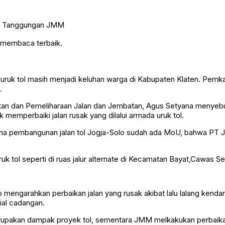
n membaca terbaik.
k uruk tol masih menjadi keluhan warga di Kabupaten Klaten. P
.
atan dan Pemeliharaan Jalan dan Jembatan, Agus Setyana menye
mperbaiki jalan rusak yang dilalui armada uruk tol.
 pembangunan jalan tol Jogja-Solo sudah ada MoU, bahwa PT JM
ruk tol seperti di ruas jalur alternate di Kecamatan Bayat,Cawas S
engarahkan perbaikan jalan yang rusak akibat lalu lalang kendara
ial cadangan.
akan dampak proyek tol, sementara JMM melkakukan perbaikan seju