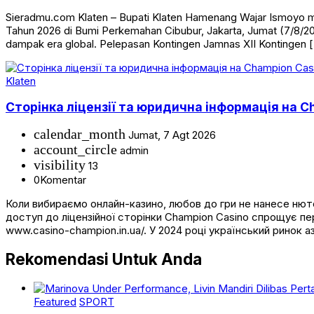
Sieradmu.com Klaten – Bupati Klaten Hamenang Wajar Ismoyo m
Tahun 2026 di Bumi Perkemahan Cibubur, Jakarta, Jumat (7/8/2
dampak era global. Pelepasan Kontingen Jamnas XII Kontingen 
Klaten
Сторінка ліцензії та юридична інформація на Ch
calendar_month
Jumat, 7 Agt 2026
account_circle
admin
visibility
13
0
Komentar
Коли вибираємо онлайн-казино, любов до гри не нанесе нюточ
доступ до ліцензійної сторінки Champion Casino спрощує пер
www.casino-champion.in.ua/. У 2024 році український ринок а
Rekomendasi Untuk Anda
Featured
SPORT