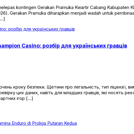
elepas kontingen Gerakan Pramuka Kwartir Cabang Kabupaten Kl
026). Gerakan Pramuka diharapkan menjadi wadah untuk pembinaan
[…]
ampion Casino: розбір для українських гравців
ень кроку безпеки. Щетини про легальність, тип ліцензії, вим
евірку цих даних, навіть для младших гравців, які носять реє
зартних ігор […]