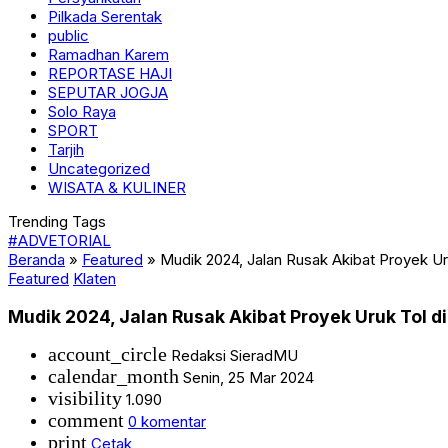
Pilkada Serentak
public
Ramadhan Karem
REPORTASE HAJI
SEPUTAR JOGJA
Solo Raya
SPORT
Tarjih
Uncategorized
WISATA & KULINER
Trending Tags
#ADVETORIAL
Beranda
»
Featured
»
Mudik 2024, Jalan Rusak Akibat Proyek U
Featured
Klaten
Mudik 2024, Jalan Rusak Akibat Proyek Uruk Tol 
account_circle
Redaksi SieradMU
calendar_month
Senin, 25 Mar 2024
visibility
1.090
comment
0 komentar
print
Cetak