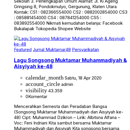
Sekolah 3. Perlengkapan Umum Alamat: Jl. Ki Ageng
Gringsing 8, Pondokmulyo, Gergunung, Klaten Utara
Kontak: CS1 : 082366554000 CS2 : 0882002854000 CS3
: 085881454000 CS4 : 087841254000 CS5 :
083892554000 Nikmati kemudahan belanja: Facebook
Bukalapak Tokopedia Shopee Website
Featured
Jurnal Muktamar48
Persyarikatan
Lagu Songsong Muktamar Muhammadiyah &
Aisyiyah ke-48
calendar_month
Sabtu, 18 Apr 2020
account_circle
admin
visibility
43.359
0
Komentar
Mencerahkan Semesta dan Peradaban Bangsa
(Songsong Muktamar Muhammadiyah dan Aisyiyah ke-
48) Cipt: Muhammad Dzikron – Lirik: Albitsna Alfana –
Voc: Feni Indriani Kita sambut bersama Muktamar
Muhammadiyah dan Aisyiyah Kita songsong bersama