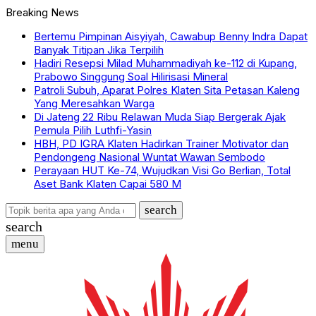
Breaking News
Bertemu Pimpinan Aisyiyah, Cawabup Benny Indra Dapat
Banyak Titipan Jika Terpilih
Hadiri Resepsi Milad Muhammadiyah ke-112 di Kupang,
Prabowo Singgung Soal Hilirisasi Mineral
Patroli Subuh, Aparat Polres Klaten Sita Petasan Kaleng
Yang Meresahkan Warga
Di Jateng 22 Ribu Relawan Muda Siap Bergerak Ajak
Pemula Pilih Luthfi-Yasin
HBH, PD IGRA Klaten Hadirkan Trainer Motivator dan
Pendongeng Nasional Wuntat Wawan Sembodo
Perayaan HUT Ke-74, Wujudkan Visi Go Berlian, Total
Aset Bank Klaten Capai 580 M
search
search
menu