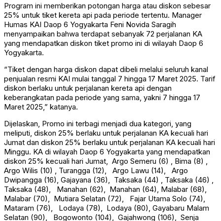
Program ini memberikan potongan harga atau diskon sebesar
25% untuk tiket kereta api pada periode tertentu. Manager
Humas KAI Daop 6 Yogyakarta Feni Novida Saragih
menyampaikan bahwa terdapat sebanyak 72 perjalanan KA
yang mendapatkan diskon tiket promo ini di wilayah Daop 6
Yogyakarta.
“Tiket dengan harga diskon dapat dibeli melalui seluruh kanal
penjualan resmi KAI mulai tanggal 7 hingga 17 Maret 2025. Tarif
diskon berlaku untuk perjalanan kereta api dengan
keberangkatan pada periode yang sama, yakni 7 hingga 17
Maret 2025,” katanya.
Dijelaskan, Promo ini terbagi menjadi dua kategori, yang
meliputi, diskon 25% berlaku untuk perjalanan KA kecuali hari
Jumat dan diskon 25% berlaku untuk perjalanan KA kecuali hari
Minggu. KA di wilayah Daop 6 Yogyakarta yang mendapatkan
diskon 25% kecuali hari Jumat, Argo Semeru (6) , Bima (8) ,
Argo Wilis (10) , Turangga (12), Argo Lawu (14), Argo
Dwipangga (16), Gajayana (36), Taksaka (44) , Taksaka (46) ,
Taksaka (48), Manahan (62), Manahan (64), Malabar (68),
Malabar (70), Mutiara Selatan (72), Fajar Utama Solo (74),
Mataram (76), Lodaya (78), Lodaya (80), Gayabaru Malam
Selatan (90), Bogowonto (104), Gajahwong (106), Senja