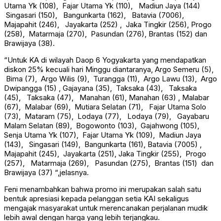
Utama Yk (108), Fajar Utama Yk (110), Madiun Jaya (144)
Singasari (150), Bangunkarta (162), Batavia (7006),
Majapahit (246), Jayakarta (252) , Jaka Tingkir (256), Progo
(258), Matarmaja (270), Pasundan (276), Brantas (152) dan
Brawijaya (38).
“Untuk KA di wilayah Daop 6 Yogyakarta yang mendapatkan
diskon 25% kecuali hari Minggu diantaranya, Argo Semeru (5),
Bima (7), Argo Wilis (9), Turangga (11), Argo Lawu (13), Argo
Dwipangga (15) , Gajayana (35), Taksaka (43), Taksaka
(45), Taksaka (47), Manahan (61), Manahan (63) , Malabar
(67), Malabar (69), Mutiara Selatan (71), Fajar Utama Solo
(73), Mataram (75), Lodaya (77), Lodaya (79), Gayabaru
Malam Selatan (89), Bogowonto (103), Gajahwong (105),
Senja Utama Yk (107), Fajar Utama Yk (109), Madiun Jaya
(143), Singasari (149), Bangunkarta (161), Batavia (7005) ,
Majapahit (245), Jayakarta (251), Jaka Tingkir (255), Progo
(257), Matarmaja (269), Pasundan (275), Brantas (151) dan
Brawijaya (37) “,jelasnya.
Feni menambahkan bahwa promo ini merupakan salah satu
bentuk apresiasi kepada pelanggan setia KAI sekaligus
mengajak masyarakat untuk merencanakan perjalanan mudik
lebih awal dengan harga yang lebih terjangkau.