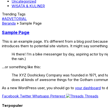
Uncategorized
WISATA & KULINER
Trending Tags
#ADVETORIAL
Beranda
»
Sample Page
Sample Page
This is an example page. It’s different from a blog post because 
introduces them to potential site visitors. It might say something l
Hi there! I’m a bike messenger by day, aspiring actor by nig
the rain.)
…or something like this:
The XYZ Doohickey Company was founded in 1971, and has 
does all kinds of awesome things for the Gotham communi
As a new WordPress user, you should go to
your dashboard
to d
Facebook
Twitter
Whatsapp
Pinterest
Threads
Terpopuler