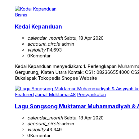
Bisnis
Kedai Kepanduan
calendar_month
Sabtu, 18 Apr 2020
account_circle
admin
visibility
114.693
0
Komentar
Kedai Kepanduan menyediakan: 1. Perlengkapan Muhammadi
Gergunung, Klaten Utara Kontak: CS1 : 082366554000 C
Bukalapak Tokopedia Shopee Website
Featured
Jurnal Muktamar48
Persyarikatan
Lagu Songsong Muktamar Muhammadiyah & A
calendar_month
Sabtu, 18 Apr 2020
account_circle
admin
visibility
43.349
0
Komentar