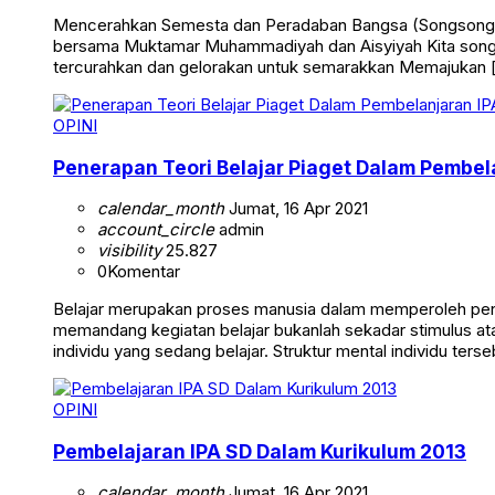
Mencerahkan Semesta dan Peradaban Bangsa (Songsong Muk
bersama Muktamar Muhammadiyah dan Aisyiyah Kita songso
tercurahkan dan gelorakan untuk semarakkan Memajukan 
OPINI
Penerapan Teori Belajar Piaget Dalam Pembel
calendar_month
Jumat, 16 Apr 2021
account_circle
admin
visibility
25.827
0
Komentar
Belajar merupakan proses manusia dalam memperoleh peng
memandang kegiatan belajar bukanlah sekadar stimulus atau 
individu yang sedang belajar. Struktur mental individu ter
OPINI
Pembelajaran IPA SD Dalam Kurikulum 2013
calendar_month
Jumat, 16 Apr 2021