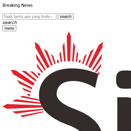
Breaking News
search
search
menu