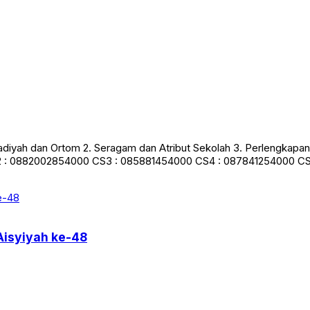
yah dan Ortom 2. Seragam dan Atribut Sekolah 3. Perlengkapan 
S2 : 0882002854000 CS3 : 085881454000 CS4 : 087841254000 C
isyiyah ke-48