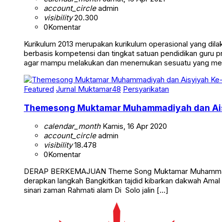
account_circle
admin
visibility
20.300
0
Komentar
Kurikulum 2013 merupakan kurikulum operasional yang dil
berbasis kompetensi dan tingkat satuan pendidikan guru p
agar mampu melakukan dan menemukan sesuatu yang men
Featured
Jurnal Muktamar48
Persyarikatan
Themesong Muktamar Muhammadiyah dan Ai
calendar_month
Kamis, 16 Apr 2020
account_circle
admin
visibility
18.478
0
Komentar
DERAP BERKEMAJUAN Theme Song Muktamar Muhammadiyah & 
derapkan langkah Bangkitkan tajdid kibarkan dakwah Amal
sinari zaman Rahmati alam Di Solo jalin […]