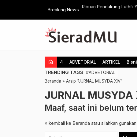
buan Pendukung Luthfi-Yasin Ikuti Senam Sehat di Jogonalan, Kami
Breaking News
ap Ngopeni Rakyat Jateng
home
4
ADVETORIAL
ARTIKEL
Bisn
TRENDING TAGS
#ADVETORIAL
Beranda
»
Arsip "JURNAL MUSYDA XIV"
JURNAL MUSYDA 
Maaf, saat ini belum te
« kembali ke Beranda
atau silahkan gunakan