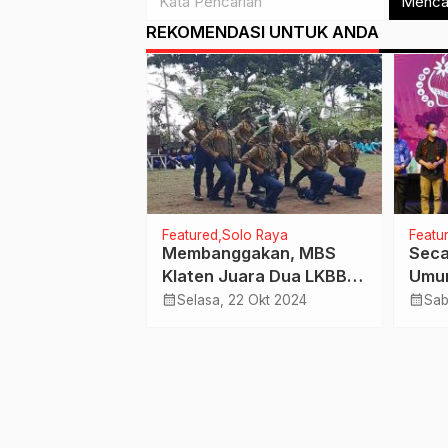
Menca
REKOMENDASI UNTUK ANDA
Featured
Solo Raya
Featu
et Var du Än
Membanggakan, MBS
Seca
Klaten Juara Dua LKBB
Umu
Kemah Santri
Muh
calendar_month
calendar_month
lalu
Selasa, 22 Okt 2024
Sab
Muhammadiyah Nasional
Rake
I
Arah