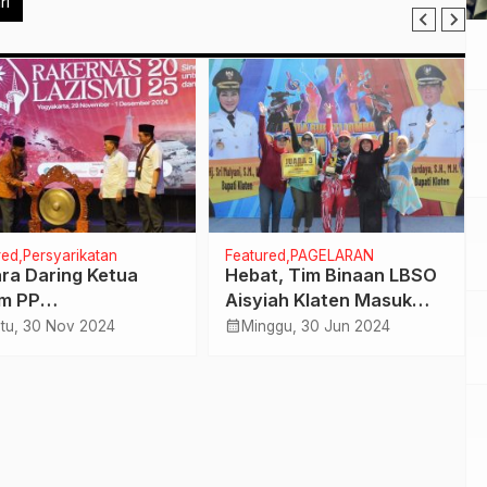
ri
red
Persyarikatan
Featured
PAGELARAN
ra Daring Ketua
Hebat, Tim Binaan LBSO
m PP
Aisyiah Klaten Masuk
ammadiyah Buka
Juara Lomba Senam
calendar_month
tu, 30 Nov 2024
Minggu, 30 Jun 2024
rnas Lazismu, Begini
Kreasi Yamaha
annya!