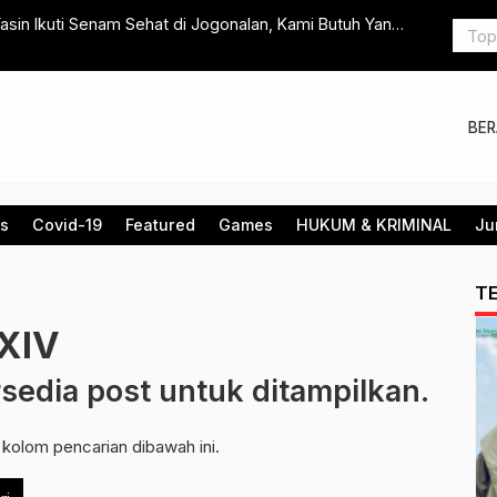
 Butuh Yang
Persemian Gedung TPQ Al-Iman Kemit Pepe, Takmir P
Sebagai Baitul Qur’an
BE
is
Covid-19
Featured
Games
HUKUM & KRIMINAL
Ju
T
XIV
rsedia post untuk ditampilkan.
 kolom pencarian dibawah ini.