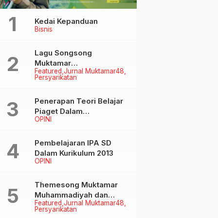
Kedai Kepanduan
Bisnis
Lagu Songsong
Muktamar
Featured
Jurnal Muktamar48
Muhammadiyah &
Persyarikatan
Aisyiyah ke-48
Penerapan Teori Belajar
Piaget Dalam
Featured
Klaten Terkini
Featured
Klaten
OPINI
Pembelanjaran IPA SD
Kecanduan Judi Online,
Wisuda SWA V, Penguru
Seorang Pemuda Asal
PDA Klaten : Ini Wujud
Pembelajaran IPA SD
Ngawen Nekat Mencuri
Konsistensi Aisyiyah Iku
calendar_month
calendar_month
Jumat, 9 Agt 2024
Sabtu, 28 Jun 2025
Dalam Kurikulum 2013
di Rumah Warga Ceper
Tangani Masalah
OPINI
Ekonomi dan Sosial
Themesong Muktamar
Muhammadiyah dan
Featured
Jurnal Muktamar48
Aisyiyah Ke-48
Persyarikatan