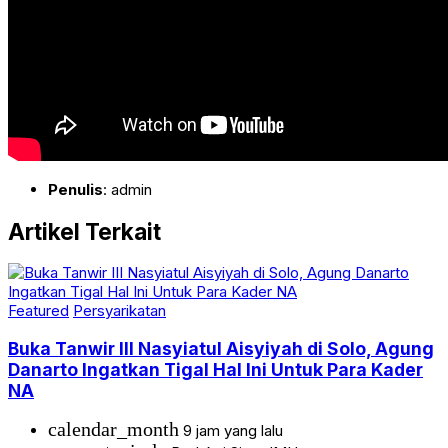
Penulis
: admin
Artikel Terkait
Featured
Persyarikatan
Buka Tanwir III Nasyiatul Aisyiyah di Solo, Agung
Danarto Ingatkan Tigal Hal Ini Untuk Para Kader
NA
calendar_month
9 jam yang lalu