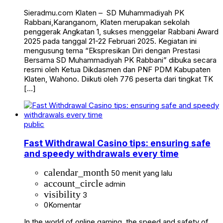
Sieradmu.com Klaten – SD Muhammadiyah PK
Rabbani,Karanganom, Klaten merupakan sekolah
penggerak Angkatan 1, sukses menggelar Rabbani Award
2025 pada tanggal 21-22 Februari 2025. Kegiatan ini
mengusung tema “Ekspresikan Diri dengan Prestasi
Bersama SD Muhammadiyah PK Rabbani” dibuka secara
resmi oleh Ketua Dikdasmen dan PNF PDM Kabupaten
Klaten, Wahono. Diikuti oleh 776 peserta dari tingkat TK
[…]
public
Fast Withdrawal Casino tips: ensuring safe
and speedy withdrawals every time
calendar_month
50 menit yang lalu
account_circle
admin
visibility
3
0
Komentar
In the world of online gaming, the speed and safety of