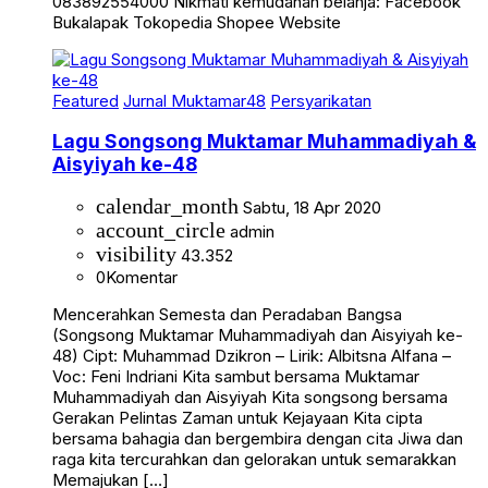
083892554000 Nikmati kemudahan belanja: Facebook
Bukalapak Tokopedia Shopee Website
Featured
Jurnal Muktamar48
Persyarikatan
Lagu Songsong Muktamar Muhammadiyah &
Aisyiyah ke-48
calendar_month
Sabtu, 18 Apr 2020
account_circle
admin
visibility
43.352
0
Komentar
Mencerahkan Semesta dan Peradaban Bangsa
(Songsong Muktamar Muhammadiyah dan Aisyiyah ke-
48) Cipt: Muhammad Dzikron – Lirik: Albitsna Alfana –
Voc: Feni Indriani Kita sambut bersama Muktamar
Muhammadiyah dan Aisyiyah Kita songsong bersama
Gerakan Pelintas Zaman untuk Kejayaan Kita cipta
bersama bahagia dan bergembira dengan cita Jiwa dan
raga kita tercurahkan dan gelorakan untuk semarakkan
Memajukan […]