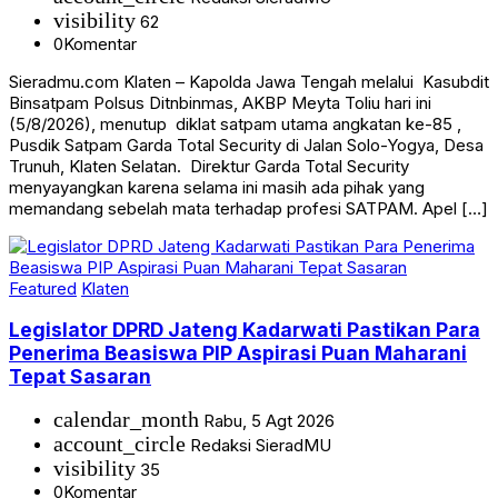
visibility
62
0
Komentar
Sieradmu.com Klaten – Kapolda Jawa Tengah melalui Kasubdit
Binsatpam Polsus Ditnbinmas, AKBP Meyta Toliu hari ini
(5/8/2026), menutup diklat satpam utama angkatan ke-85 ,
Pusdik Satpam Garda Total Security di Jalan Solo-Yogya, Desa
Trunuh, Klaten Selatan. Direktur Garda Total Security
menyayangkan karena selama ini masih ada pihak yang
memandang sebelah mata terhadap profesi SATPAM. Apel […]
Featured
Klaten
Legislator DPRD Jateng Kadarwati Pastikan Para
Penerima Beasiswa PIP Aspirasi Puan Maharani
Tepat Sasaran
calendar_month
Rabu, 5 Agt 2026
account_circle
Redaksi SieradMU
visibility
35
0
Komentar