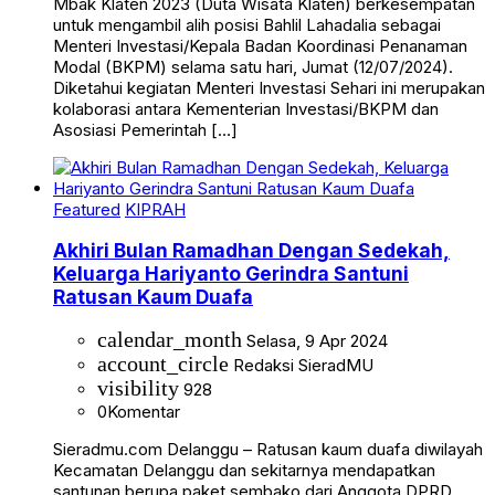
Mbak Klaten 2023 (Duta Wisata Klaten) berkesempatan
untuk mengambil alih posisi Bahlil Lahadalia sebagai
Menteri Investasi/Kepala Badan Koordinasi Penanaman
Modal (BKPM) selama satu hari, Jumat (12/07/2024).
Diketahui kegiatan Menteri Investasi Sehari ini merupakan
kolaborasi antara Kementerian Investasi/BKPM dan
Asosiasi Pemerintah […]
Featured
KIPRAH
Akhiri Bulan Ramadhan Dengan Sedekah,
Keluarga Hariyanto Gerindra Santuni
Ratusan Kaum Duafa
calendar_month
Selasa, 9 Apr 2024
account_circle
Redaksi SieradMU
visibility
928
0
Komentar
Sieradmu.com Delanggu – Ratusan kaum duafa diwilayah
Kecamatan Delanggu dan sekitarnya mendapatkan
santunan berupa paket sembako dari Anggota DPRD