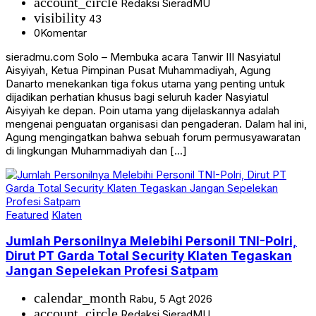
account_circle
Redaksi SieradMU
visibility
43
0
Komentar
sieradmu.com Solo – Membuka acara Tanwir III Nasyiatul
Aisyiyah, Ketua Pimpinan Pusat Muhammadiyah, Agung
Danarto menekankan tiga fokus utama yang penting untuk
dijadikan perhatian khusus bagi seluruh kader Nasyiatul
Aisyiyah ke depan. Poin utama yang dijelaskannya adalah
mengenai penguatan organisasi dan pengaderan. Dalam hal ini,
Agung mengingatkan bahwa sebuah forum permusyawaratan
di lingkungan Muhammadiyah dan […]
Featured
Klaten
Jumlah Personilnya Melebihi Personil TNI-Polri,
Dirut PT Garda Total Security Klaten Tegaskan
Jangan Sepelekan Profesi Satpam
calendar_month
Rabu, 5 Agt 2026
account_circle
Redaksi SieradMU