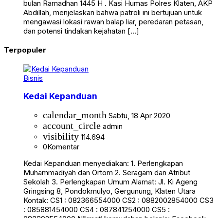
bulan Ramadhan 1445 H . Kasi Humas Polres Klaten, AKP
Abdillah, menjelaskan bahwa patroli ini bertujuan untuk
mengawasi lokasi rawan balap liar, peredaran petasan,
dan potensi tindakan kejahatan […]
Terpopuler
Bisnis
Kedai Kepanduan
calendar_month
Sabtu, 18 Apr 2020
account_circle
admin
visibility
114.694
0
Komentar
Kedai Kepanduan menyediakan: 1. Perlengkapan
Muhammadiyah dan Ortom 2. Seragam dan Atribut
Sekolah 3. Perlengkapan Umum Alamat: Jl. Ki Ageng
Gringsing 8, Pondokmulyo, Gergunung, Klaten Utara
Kontak: CS1 : 082366554000 CS2 : 0882002854000 CS3
: 085881454000 CS4 : 087841254000 CS5 :