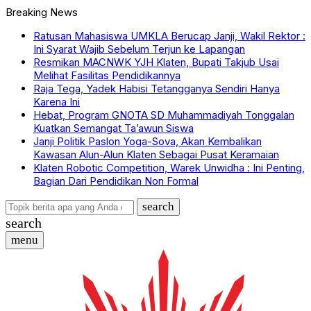
Breaking News
Ratusan Mahasiswa UMKLA Berucap Janji, Wakil Rektor :
Ini Syarat Wajib Sebelum Terjun ke Lapangan
Resmikan MACNWK YJH Klaten, Bupati Takjub Usai
Melihat Fasilitas Pendidikannya
Raja Tega, Yadek Habisi Tetangganya Sendiri Hanya
Karena Ini
Hebat, Program GNOTA SD Muhammadiyah Tonggalan
Kuatkan Semangat Ta’awun Siswa
Janji Politik Paslon Yoga-Sova, Akan Kembalikan
Kawasan Alun-Alun Klaten Sebagai Pusat Keramaian
Klaten Robotic Competition, Warek Unwidha : Ini Penting,
Bagian Dari Pendidikan Non Formal
search
search
menu