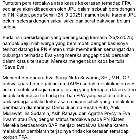
Tuntutan para terdakwa atas kasus kekerasan terhadap FPA
sedianya akan dibacakan oleh JPU dalam sebuah persidangan
di PN Klaten, pada Senin (24-3-2025), namun batal karena JPU
belum selesai dengan saksi-saksi dan surat dakwaan belum
selesai.
Pada hari persidangan yang berlangsung kemarin (25/3/2025)
nampak Sejumlah warga yang bersimpati dengan kasusnya
terlihat datang ke PN Klaten untuk memberikan semangat dan
dukungan terhadap Eva yang mereka anggap tidak bersalah
dalam kasus tersebut. Mereka mengenakan kaos bertulis
“Save Eva”.
Menurut pengacara Eva, Suraji Noto Suwarno, SH., MH., CPL
bahwa aparat penegak hukum (APH) sudah melakukan prosesi
hukum untuk sebagian orang-orang yang terdapat dalam video
tindak kekerasan terhadap korban FPA yang viral di medsos
baik sebagai pelaku kekerasan maupun pihak yang melakukan
pembiaran diantaranya Dama Juarima Resha Putri, Anik
Muliawati, Iis Sudarsih, Asih Rahayu dan Agatha Prycylia Eva
Irwanti atau Eva, dengan status terdakwa pada PN Klaten.
Mereka berdasarkan BAP menjadi terdakwa kareha karena
melakukan pembiaran terjadinya tindak kekerasan terhadap
korban FPA.