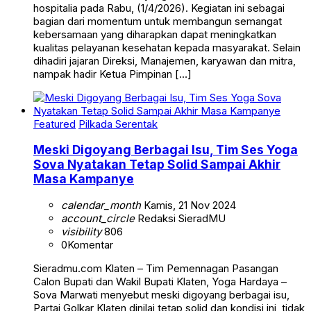
hospitalia pada Rabu, (1/4/2026). Kegiatan ini sebagai
bagian dari momentum untuk membangun semangat
kebersamaan yang diharapkan dapat meningkatkan
kualitas pelayanan kesehatan kepada masyarakat. Selain
dihadiri jajaran Direksi, Manajemen, karyawan dan mitra,
nampak hadir Ketua Pimpinan […]
Featured
Pilkada Serentak
Meski Digoyang Berbagai Isu, Tim Ses Yoga
Sova Nyatakan Tetap Solid Sampai Akhir
Masa Kampanye
calendar_month
Kamis, 21 Nov 2024
account_circle
Redaksi SieradMU
visibility
806
0
Komentar
Sieradmu.com Klaten – Tim Pemennagan Pasangan
Calon Bupati dan Wakil Bupati Klaten, Yoga Hardaya –
Sova Marwati menyebut meski digoyang berbagai isu,
Partai Golkar Klaten dinilai tetap solid dan kondisi ini tidak