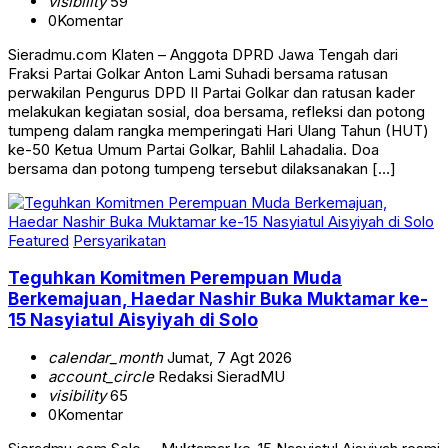
visibility
59
0
Komentar
Sieradmu.com Klaten – Anggota DPRD Jawa Tengah dari
Fraksi Partai Golkar Anton Lami Suhadi bersama ratusan
perwakilan Pengurus DPD II Partai Golkar dan ratusan kader
melakukan kegiatan sosial, doa bersama, refleksi dan potong
tumpeng dalam rangka memperingati Hari Ulang Tahun (HUT)
ke-50 Ketua Umum Partai Golkar, Bahlil Lahadalia. Doa
bersama dan potong tumpeng tersebut dilaksanakan […]
Featured
Persyarikatan
Teguhkan Komitmen Perempuan Muda
Berkemajuan, Haedar Nashir Buka Muktamar ke-
15 Nasyiatul Aisyiyah di Solo
calendar_month
Jumat, 7 Agt 2026
account_circle
Redaksi SieradMU
visibility
65
0
Komentar