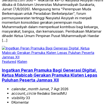
Sieradmu.com Solo – Muktamar ke-15 Nasyiatul Aisyiyah resmi
dibuka di Edutorium Universitas Muhammadiyah Surakarta,
Jumat (7/8/2026). Mengusung tema “Perempuan Muda
Berkemajuan untuk Peradaban Berkelanjutan”, forum
permusyawaratan tertinggi Nasyiatul Aisyiyah ini menjadi
momentum konsolidasi gerakan perempuan muda
Muhammadiyah dalam memperkuat kontribusi bagi keluarga,
masyarakat, bangsa, dan kemanusiaan. Pembukaan Muktamar
dihadiri Ketua Umum Pimpinan Pusat Muhammadiyah Haedar
[…]
Featured
Klaten
Ingatkan Peran Pramuka Bagi Generasi Digital,
Ketua Mabicab Gerakan Pramuka Klaten Lepas
Puluhan Peserta Jamnas XII
calendar_month
Jumat, 7 Agt 2026
account_circle
Redaksi SieradMU
visibility
33
0
Komentar