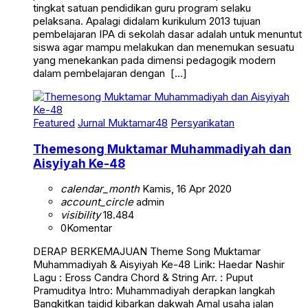
tingkat satuan pendidikan guru program selaku
pelaksana. Apalagi didalam kurikulum 2013 tujuan
pembelajaran IPA di sekolah dasar adalah untuk menuntut
siswa agar mampu melakukan dan menemukan sesuatu
yang menekankan pada dimensi pedagogik modern
dalam pembelajaran dengan […]
Featured
Jurnal Muktamar48
Persyarikatan
Themesong Muktamar Muhammadiyah dan
Aisyiyah Ke-48
calendar_month
Kamis, 16 Apr 2020
account_circle
admin
visibility
18.484
0
Komentar
DERAP BERKEMAJUAN Theme Song Muktamar
Muhammadiyah & Aisyiyah Ke-48 Lirik: Haedar Nashir
Lagu : Eross Candra Chord & String Arr. : Puput
Pramuditya Intro: Muhammadiyah derapkan langkah
Bangkitkan tajdid kibarkan dakwah Amal usaha jalan