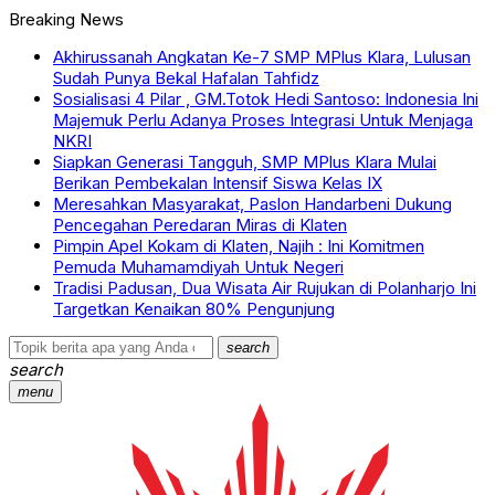
Breaking News
Akhirussanah Angkatan Ke-7 SMP MPlus Klara, Lulusan
Sudah Punya Bekal Hafalan Tahfidz
Sosialisasi 4 Pilar , GM.Totok Hedi Santoso: Indonesia Ini
Majemuk Perlu Adanya Proses Integrasi Untuk Menjaga
NKRI
Siapkan Generasi Tangguh, SMP MPlus Klara Mulai
Berikan Pembekalan Intensif Siswa Kelas IX
Meresahkan Masyarakat, Paslon Handarbeni Dukung
Pencegahan Peredaran Miras di Klaten
Pimpin Apel Kokam di Klaten, Najih : Ini Komitmen
Pemuda Muhamamdiyah Untuk Negeri
Tradisi Padusan, Dua Wisata Air Rujukan di Polanharjo Ini
Targetkan Kenaikan 80% Pengunjung
search
search
menu