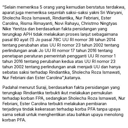
“Selain memeriksa 5 orang yang kemudian berstatus terdakwa,
aparat juga memeriksa sejumlah saksi-saksi yakni Sri Waryani,
Sholecha Roza Ismawati, Rindiantika, Nur Febriani, Ester
Carolina, Risma Rimayanti, Novi Rahayu, Christmo Ningtyas
Nike Yenitza dan berdasarkan fakta persidangan yang
terungkap APH tidak melakukan proses lanjut sebagaimana
pasal 80 ayat (1) Jo pasal 78C UU RI nomor 38 tahun 2014
tentang perubahan atas UU RI nomor 23 tahun 2002 tentang
perlindungan anak Jo UU RI nomor 17 tahun 2016 tentang
penetapan peraturan pemerintah pengganti UU RI nomor 1
tahun 2016 tentang perubahan kedua atas UU RI nomor 23
tahun 2002 tentang perlindungan anak menjadi UU dan hanya
sebatas saksi terhadap Rindiantika, Sholecha Roza Ismawati,
Nur Febriani dan Ester Carolina”,katanya.
Padahal menurut Suraji, berdasarkan fakta persidangan yang
terungkap Rindiantika terbukti ikut melakukan pemukulan
terhadap korban FPA, sedangkan Sholecha Roza Ismawati, Nur
Febriani, Ester Carolina terbukti melakukan pembiaran
terjadinya tindak kekerasan terhadap korba PFA tanpa upaya
sama sekali untuk menghentikan atau bahkan upaya menolong
korban PFA.