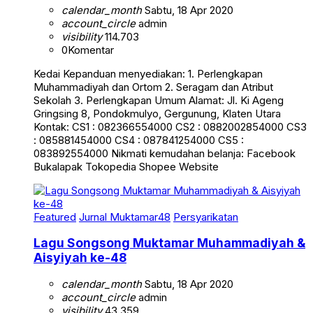
calendar_month
Sabtu, 18 Apr 2020
account_circle
admin
visibility
114.703
0
Komentar
Kedai Kepanduan menyediakan: 1. Perlengkapan
Muhammadiyah dan Ortom 2. Seragam dan Atribut
Sekolah 3. Perlengkapan Umum Alamat: Jl. Ki Ageng
Gringsing 8, Pondokmulyo, Gergunung, Klaten Utara
Kontak: CS1 : 082366554000 CS2 : 0882002854000 CS3
: 085881454000 CS4 : 087841254000 CS5 :
083892554000 Nikmati kemudahan belanja: Facebook
Bukalapak Tokopedia Shopee Website
Featured
Jurnal Muktamar48
Persyarikatan
Lagu Songsong Muktamar Muhammadiyah &
Aisyiyah ke-48
calendar_month
Sabtu, 18 Apr 2020
account_circle
admin
visibility
43.359