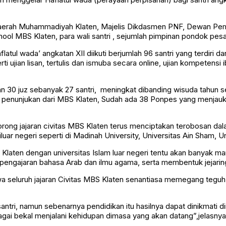
n Daerah Muhammadiyah Klaten, Majelis Dikdasmen PNF, Dewan
 MBS Klaten, para wali santri , sejumlah pimpinan pondok pesan
ul wada’ angkatan XII diikuti berjumlah 96 santri yang terdiri dar
ti ujian lisan, tertulis dan ismuba secara online, ujian kompetens
an 30 juz sebanyak 27 santri, meningkat dibanding wisuda tahun s
penunjukan dari MBS Klaten, Sudah ada 38 Ponpes yang menjauk
ng jajaran civitas MBS Klaten terus menciptakan terobosan dalam
ar negeri seperti di Madinah University, Universitas Ain Sham, Un
Klaten dengan universitas Islam luar negeri tentu akan banyak
pengajaran bahasa Arab dan ilmu agama, serta membentuk jejaring i
a seluruh jajaran Civitas MBS Klaten senantiasa memegang teguh
 santri, namun sebenarnya pendidikan itu hasilnya dapat dinikmat
gai bekal menjalani kehidupan dimasa yang akan datang”,jelasnya