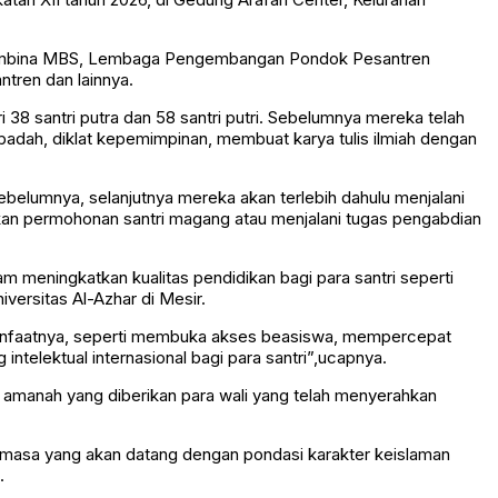
 Pembina MBS, Lembaga Pengembangan Pondok Pesantren
tren dan lainnya.
i 38 santri putra dan 58 santri putri. Sebelumnya mereka telah
i ibadah, diklat kepemimpinan, membuat karya tulis ilmiah dengan
ebelumnya, selanjutnya mereka akan terlebih dahulu menjalani
an permohonan santri magang atau menjalani tugas pengabdian
 meningkatkan kualitas pendidikan bagi para santri seperti
iversitas Al-Azhar di Mesir.
 manfaatnya, seperti membuka akses beasiswa, mempercepat
ntelektual internasional bagi para santri”,ucapnya.
 amanah yang diberikan para wali yang telah menyerahkan
i dimasa yang akan datang dengan pondasi karakter keislaman
.