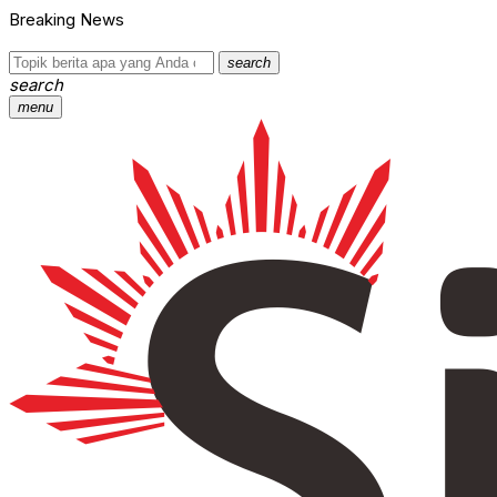
Breaking News
search
search
menu