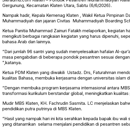
Gergunung, Kecamatan Klaten Utara, Sabtu (6/6/2026).
Nampak hadir, Kepala Kemenag Klaten , Wakil Ketua Pimpina
Muhammadiyah dan jajaran Civitas Muhammadiyah Boarding School
Ketua Panitia Muhammad Zainuri Fatakh melaporkan, kegiatan haflat
mengikuti berbagai rangkaian kegiatan yang harus dipenuhi, seper
bahasa Arab dan lainnya.
“Dari jumlah 96 santri yang sudah menyelesaikan hafalan Al-qur’
masa pengabdian di beberapa pondok pesantren sesuai dengan 
”,katanya.
Ketua PDM Klaten yang diwakili Ustadz. Drs, Faturahman mendoro
kualitas Bahasa, membuka kerjasama dengan universitas islam dilu
“Dengan membuka program kerjasama internasional antara MBS 
transformasi kurikulum berstandar global, meningkatkan kualitas 
Mudir MBS Klaten, KH. Fachrudin Sasmita. LC menjelaskan bahw
pendidikan putra putrinya di MBS Klaten.
“Hasil yang nampak hari ini kita serahkan kepada bapak ibu wali
yang ditanamkan selama menjalani pendidikan di pesantren seba