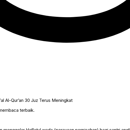
 membaca terbaik.
enggelar Haflatul wada (perayaan perpisahan) bagi santri angka