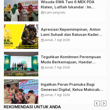
Wisuda SWA Tani 6 MEK PDA
Klaten, Lutfiah Iskandar : Ini
Menguatkan Gerakan Lumbung
calendar_month
4 jam yang lalu
Hidup ‘Aisyiyah
Apresiasi Kepemimpinan, Anton
Lami Suhadi dan Ratusan Kader
Golkar Klaten Ikut Rayakan Ultah
calendar_month
Jumat, 7 Agt 2026
Ke-50 Bahlil Lahadalia
Teguhkan Komitmen Perempuan
Muda Berkemajuan, Haedar
Nashir Buka Muktamar ke-15
calendar_month
Jumat, 7 Agt 2026
Nasyiatul Aisyiyah di Solo
Ingatkan Peran Pramuka Bagi
Generasi Digital, Ketua Mabicab
Gerakan Pramuka Klaten Lepas
calendar_month
Jumat, 7 Agt 2026
Puluhan Peserta Jamnas XII
REKOMENDASI UNTUK ANDA