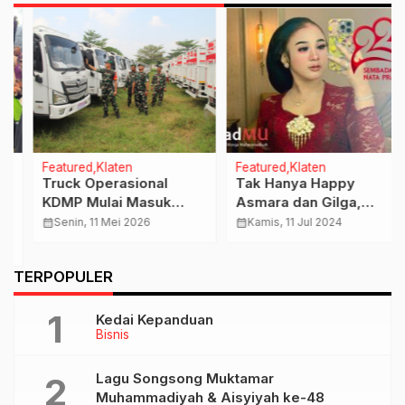
Featured
Klaten
Featured
Klaten
Truck Operasional
Tak Hanya Happy
KDMP Mulai Masuk
Asmara dan Gilga,
Klaten, Dandim Lakukan
NIken Salindry Juga
calendar_month
Senin, 11 Mei 2026
calendar_month
Kamis, 11 Jul 2024
Pengecekan
Bakal Ramaikan
Kelayakannya
Rangkaian Perayaan
…
TERPOPULER
Hari Jadi Klaten ke-220
Kedai Kepanduan
Bisnis
Lagu Songsong Muktamar
Muhammadiyah & Aisyiyah ke-48