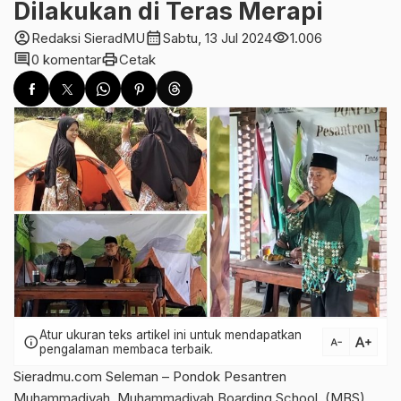
Dilakukan di Teras Merapi
account_circle
calendar_month
visibility
Redaksi SieradMU
Sabtu, 13 Jul 2024
1.006
comment
print
0 komentar
Cetak
Atur ukuran teks artikel ini untuk mendapatkan
text_increase
info
text_decrease
pengalaman membaca terbaik.
Sieradmu.com Seleman – Pondok Pesantren
Muhammadiyah, Muhammadiyah Boarding School, (MBS)