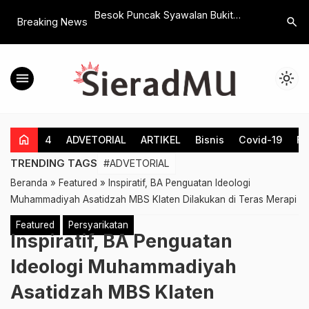
 Terintegrasi 2026,
Besok Puncak Syawalan Bukit
Pembekal
search
Breaking News
ten : Ini Simbul
Sidoguro, 21 Gunungan Ketupat Siap
Rektor U
ah Dalam
Diperebutkan
Pada Pen
Ibadah Haji
Masyarak
menu
light_mode
home
4
ADVETORIAL
ARTIKEL
Bisnis
Covid-19
Fe
TRENDING TAGS
#ADVETORIAL
Beranda
»
Featured
»
Inspiratif, BA Penguatan Ideologi
Muhammadiyah Asatidzah MBS Klaten Dilakukan di Teras Merapi
Featured
Persyarikatan
Inspiratif, BA Penguatan
Ideologi Muhammadiyah
Asatidzah MBS Klaten