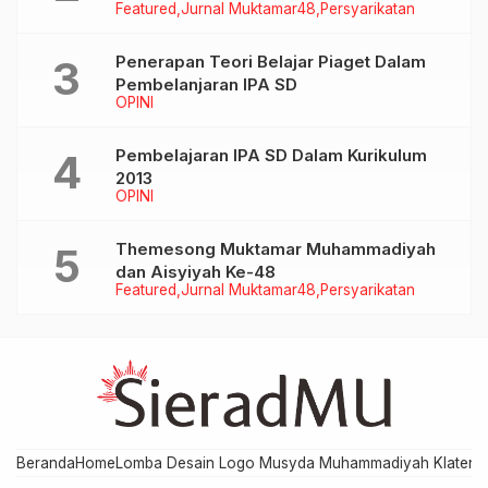
Featured
Jurnal Muktamar48
Persyarikatan
Penerapan Teori Belajar Piaget Dalam
Pembelanjaran IPA SD
OPINI
Pembelajaran IPA SD Dalam Kurikulum
2013
OPINI
Themesong Muktamar Muhammadiyah
dan Aisyiyah Ke-48
Featured
Jurnal Muktamar48
Persyarikatan
Beranda
Home
Lomba Desain Logo Musyda Muhammadiyah Klaten
M