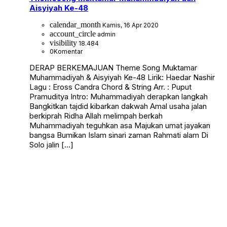
Aisyiyah Ke-48
calendar_month
Kamis, 16 Apr 2020
account_circle
admin
visibility
18.484
0
Komentar
DERAP BERKEMAJUAN Theme Song Muktamar
Muhammadiyah & Aisyiyah Ke-48 Lirik: Haedar Nashir
Lagu : Eross Candra Chord & String Arr. : Puput
Pramuditya Intro: Muhammadiyah derapkan langkah
Bangkitkan tajdid kibarkan dakwah Amal usaha jalan
berkiprah Ridha Allah melimpah berkah
Muhammadiyah teguhkan asa Majukan umat jayakan
bangsa Bumikan Islam sinari zaman Rahmati alam Di
Solo jalin […]