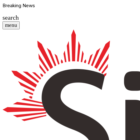
Breaking News
search
menu