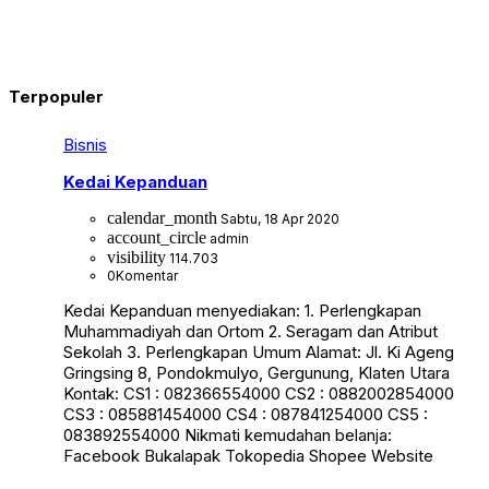
Terpopuler
Bisnis
Kedai Kepanduan
calendar_month
Sabtu, 18 Apr 2020
account_circle
admin
visibility
114.703
0
Komentar
Kedai Kepanduan menyediakan: 1. Perlengkapan
Muhammadiyah dan Ortom 2. Seragam dan Atribut
Sekolah 3. Perlengkapan Umum Alamat: Jl. Ki Ageng
Gringsing 8, Pondokmulyo, Gergunung, Klaten Utara
Kontak: CS1 : 082366554000 CS2 : 0882002854000
CS3 : 085881454000 CS4 : 087841254000 CS5 :
083892554000 Nikmati kemudahan belanja:
Facebook Bukalapak Tokopedia Shopee Website