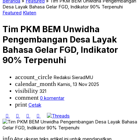
Beranda
»
Featured
»
Tim PKM BEM Unwidha Pengembangan
Desa Layak Bahasa Gelar FGD, Indikator 90% Terpenuhi
Featured
Klaten
Tim PKM BEM Unwidha
Pengembangan Desa Layak
Bahasa Gelar FGD, Indikator
90% Terpenuhi
account_circle
Redaksi SieradMU
calendar_month
Kamis, 13 Nov 2025
visibility
321
comment
0 komentar
print
Cetak
info
Atur ukuran teks artikel ini untuk mendapatkan