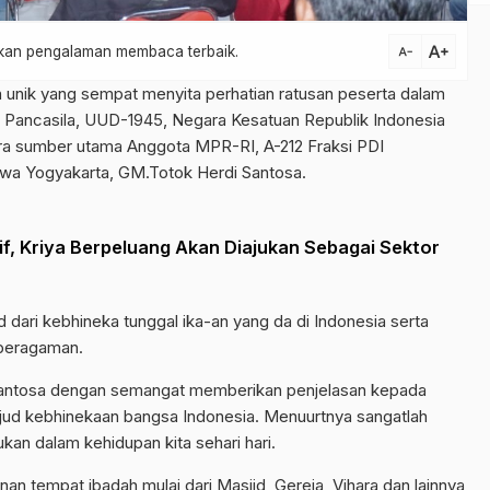
text_increase
atkan pengalaman membaca terbaik.
text_decrease
n unik yang sempat menyita perhatian ratusan peserta dalam
n, Pancasila, UUD-1945, Negara Kesatuan Republik Indonesia
ra sumber utama Anggota MPR-RI, A-212 Fraksi PDI
ewa Yogyakarta, GM.Totok Herdi Santosa.
f, Kriya Berpeluang Akan Diajukan Sebagai Sektor
d dari kebhineka tunggal ika-an yang da di Indonesia serta
eberagaman.
antosa dengan semangat memberikan penjelasan kepada
jud kebhinekaan bangsa Indonesia. Menuurtnya sangatlah
n dalam kehidupan kita sehari hari.
unan tempat ibadah mulai dari Masjid, Gereja, Vihara dan lainnya