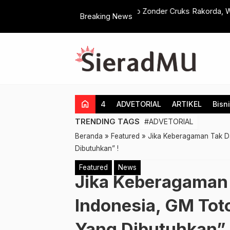
jn bij Beste Online Casino Zonder Cruks
Rakorda, Wakil Ketua PDM K
Breaking News
…
home
4
ADVETORIAL
ARTIKEL
Bisn
TRENDING TAGS
#ADVETORIAL
Beranda
»
Featured
»
Jika Keberagaman Tak Dap
Dibutuhkan” !
Featured
News
Jika Keberagaman 
Indonesia, GM Toto
Yang Dibutuhkan” 