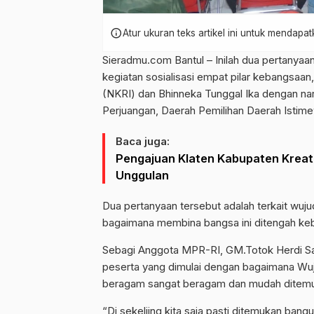
info
Atur ukuran teks artikel ini untuk mendap
Sieradmu.com Bantul – Inilah dua pertanyaa
kegiatan sosialisasi empat pilar kebangsaa
(NKRI) dan Bhinneka Tunggal Ika dengan na
Perjuangan, Daerah Pemilihan Daerah Istim
Baca juga:
Pengajuan Klaten Kabupaten Kreati
Unggulan
Dua pertanyaan tersebut adalah terkait wuju
bagaimana membina bangsa ini ditengah k
Sebagi Anggota MPR-RI, GM.Totok Herdi S
peserta yang dimulai dengan bagaimana Wu
beragam sangat beragam dan mudah ditemuka
“Di sekeliing kita saja pasti ditemukan bang