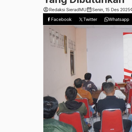
account_circle
calendar_month
vis
Redaksi SieradMU
Senin, 15 Des 2025
Facebook
Twitter
Whatsapp