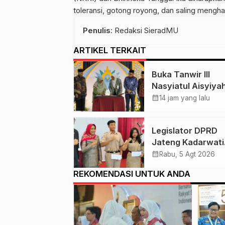
toleransi, gotong royong, dan saling mengh
Penulis
: Redaksi SieradMU
ARTIKEL TERKAIT
Buka Tanwir III
Nasyiatul Aisyiyah
Solo, Agung Dana
calendar_month
14 jam yang lalu
Ingatkan Tigal Hal 
Untuk Para Kader
Legislator DPRD
Jateng Kadarwati
Pastikan Para
calendar_month
Rabu, 5 Agt 2026
Penerima Beasisw
REKOMENDASI UNTUK ANDA
Aspirasi Puan
Maharani Tepat
Sasaran