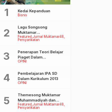
Kedai Kepanduan
Bisnis
Lagu Songsong
Muktamar
Featured
Jurnal Muktamar48
Muhammadiyah &
Persyarikatan
Aisyiyah ke-48
Penerapan Teori Belajar
Piaget Dalam
OPINI
Pembelanjaran IPA SD
Pembelajaran IPA SD
Dalam Kurikulum 2013
OPINI
Themesong Muktamar
Muhammadiyah dan
Featured
Jurnal Muktamar48
Aisyiyah Ke-48
Persyarikatan