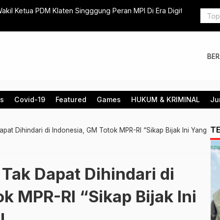
laten Singggung Peran MPI Di Era Digitalisasi
Logowanie 
BE
is
Covid-19
Featured
Games
HUKUM & KRIMINAL
Ju
T
at Dihindari di Indonesia, GM Totok MPR-RI “Sikap Bijak Ini Yang
Tak Dapat Dihindari di
k MPR-RI “Sikap Bijak Ini
!