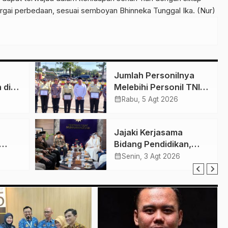
argai perbedaan, sesuai semboyan Bhinneka Tunggal Ika. (Nur)
Jumlah Personilnya
 di
Melebihi Personil TNI-
rto
Polri, Dirut PT Garda
calendar_month
Rabu, 5 Agt 2026
Ini
Total Security Klaten
 NA
Tegaskan Jangan
Jajaki Kerjasama
Sepelekan Profesi
Bidang Pendidikan,
Satpam
Kesehatan dan Tenaga
calendar_month
Senin, 3 Agt 2026
a PIP
Kerja, PP
Muhamamdiyah Terima
Kunjungan Dubes
Qatar