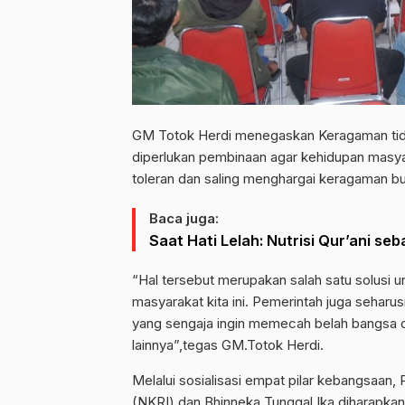
GM Totok Herdi menegaskan Keragaman tidak
diperlukan pembinaan agar kehidupan masya
toleran dan saling menghargai keragaman b
Baca juga:
Saat Hati Lelah: Nutrisi Qur’ani s
“Hal tersebut merupakan salah satu solusi 
masyarakat kita ini. Pemerintah juga sehar
yang sengaja ingin memecah belah bangsa d
lainnya”,tegas GM.Totok Herdi.
Melalui sosialisasi empat pilar kebangsaan
(NKRI) dan Bhinneka Tunggal Ika diharapkan