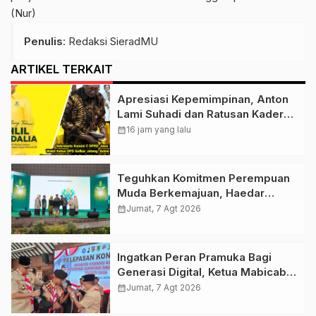
(Nur)
Penulis
: Redaksi SieradMU
ARTIKEL TERKAIT
Apresiasi Kepemimpinan, Anton
Lami Suhadi dan Ratusan Kader
Golkar Klaten Ikut Rayakan Ultah
calendar_month
16 jam yang lalu
Ke-50 Bahlil Lahadalia
Teguhkan Komitmen Perempuan
Muda Berkemajuan, Haedar
Nashir Buka Muktamar ke-15
calendar_month
Jumat, 7 Agt 2026
Nasyiatul Aisyiyah di Solo
Ingatkan Peran Pramuka Bagi
Generasi Digital, Ketua Mabicab
Gerakan Pramuka Klaten Lepas
calendar_month
Jumat, 7 Agt 2026
Puluhan Peserta Jamnas XII