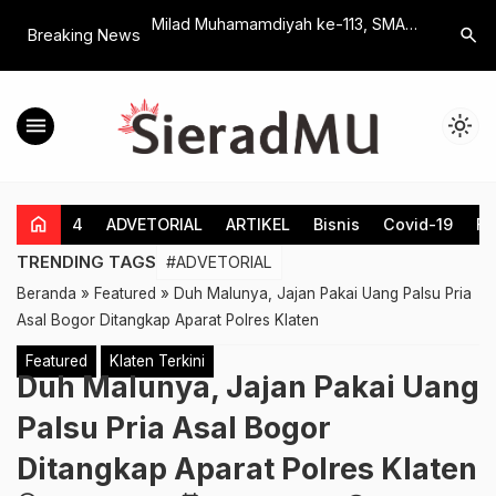
dha Apresiasi
Milad Muhamamdiyah ke-113, SMA
Sosialisas
search
Breaking News
Mahasiswa PPG
Muhammadiyah 1 Klaten Luncurkan
Ngawen, 
ya Projek
Program Double Track In Germany
Diperlaku
menu
light_mode
home
4
ADVETORIAL
ARTIKEL
Bisnis
Covid-19
Fe
TRENDING TAGS
#ADVETORIAL
Beranda
»
Featured
»
Duh Malunya, Jajan Pakai Uang Palsu Pria
Asal Bogor Ditangkap Aparat Polres Klaten
Featured
Klaten Terkini
Duh Malunya, Jajan Pakai Uang
Palsu Pria Asal Bogor
Ditangkap Aparat Polres Klaten