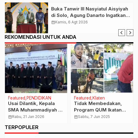
Buka Tanwir III Nasyiatul Aisyiyah
di Solo, Agung Danarto Ingatkan
Tigal Hal Ini Untuk Para Kader NA
calendar_month
Kamis, 6 Agt 2026
REKOMENDASI UNTUK ANDA
Featured
PENDIDIKAN
Featured
Klaten
Usai Dilantik, Kepala
Tidak Membedakan,
SMA Muhammadiyah 1
Program QUM Ikatan
Klaten Akan Fokus
Alumni Ponpes Imam
calendar_month
Rabu, 21 Jan 2026
calendar_month
Sabtu, 7 Jun 2025
Pengembangan Mutu
Syuhodo Juga
TERPOPULER
dan Program
Menyasar Keluarga Non
Internasionalisasi
Muslim di Karangdowo