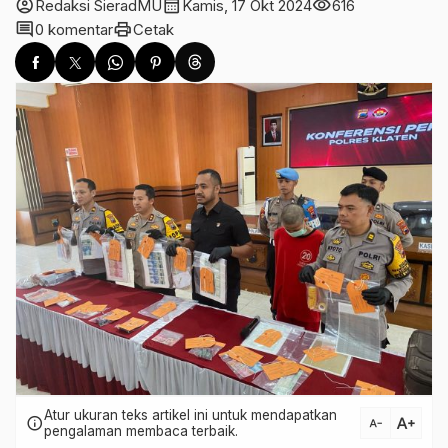
account_circle
calendar_month
visibility
Redaksi SieradMU
Kamis, 17 Okt 2024
616
comment
print
0 komentar
Cetak
Atur ukuran teks artikel ini untuk mendapatkan
text_increase
info
text_decrease
pengalaman membaca terbaik.