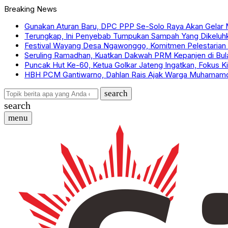
Breaking News
Gunakan Aturan Baru, DPC PPP Se-Solo Raya Akan Gelar 
Terungkap, Ini Penyebab Tumpukan Sampah Yang Dikelu
Festival Wayang Desa Ngawonggo, Komitmen Pelestarian Ke
Seruling Ramadhan, Kuatkan Dakwah PRM Kepanjen di Bul
Puncak Hut Ke-60, Ketua Golkar Jateng Ingatkan, Fokus 
HBH PCM Gantiwarno, Dahlan Rais Ajak Warga Muhamamd
search
search
menu