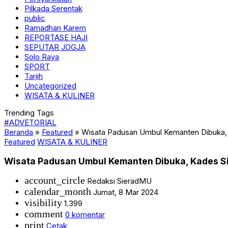
Pilkada Serentak
public
Ramadhan Karem
REPORTASE HAJI
SEPUTAR JOGJA
Solo Raya
SPORT
Tarjih
Uncategorized
WISATA & KULINER
Trending Tags
#ADVETORIAL
Beranda
»
Featured
»
Wisata Padusan Umbul Kemanten Dibuka, K
Featured
WISATA & KULINER
Wisata Padusan Umbul Kemanten Dibuka, Kades Sid
account_circle
Redaksi SieradMU
calendar_month
Jumat, 8 Mar 2024
visibility
1.399
comment
0 komentar
print
Cetak