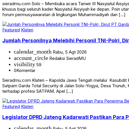
sieradmu.com Solo – Membuka acara Tanwir III Nasyiatul Aisyi
khusus bagi seluruh kader Nasyiatul Aisyiyah ke depan. Poin u
forum permusyawaratan di lingkungan Muhammadiyah dan […]
Featured
Klaten
Jumlah Personilnya Melebihi Personil TNI-Polri, 
calendar_month
Rabu, 5 Agt 2026
account_circle
Redaksi SieradMU
visibility
59
0
Komentar
Sieradmu.com Klaten – Kapolda Jawa Tengah melalui Kasubdit B
Satpam Garda Total Security di Jalan Solo-Yogya, Desa Trunuh,
terhadap profesi SATPAM. Apel […]
Featured
Klaten
Legislator DPRD Jateng Kadarwati Pastikan Para 
calendar_month
Rabu, 5 Agt 2026