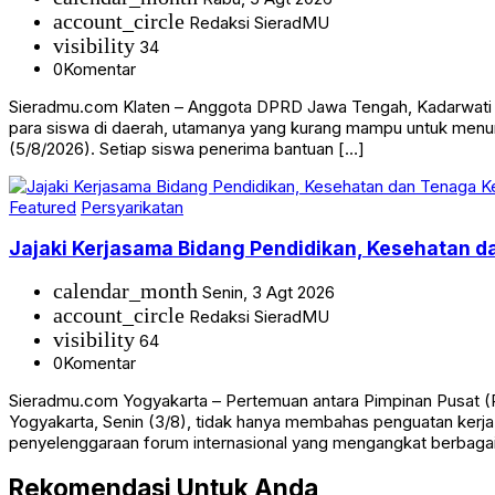
account_circle
Redaksi SieradMU
visibility
34
0
Komentar
Sieradmu.com Klaten – Anggota DPRD Jawa Tengah, Kadarwati me
para siswa di daerah, utamanya yang kurang mampu untuk menun
(5/8/2026). Setiap siswa penerima bantuan […]
Featured
Persyarikatan
Jajaki Kerjasama Bidang Pendidikan, Kesehatan 
calendar_month
Senin, 3 Agt 2026
account_circle
Redaksi SieradMU
visibility
64
0
Komentar
Sieradmu.com Yogyakarta – Pertemuan antara Pimpinan Pusat (
Yogyakarta, Senin (3/8), tidak hanya membahas penguatan kerja 
penyelenggaraan forum internasional yang mengangkat berbaga
Rekomendasi Untuk Anda