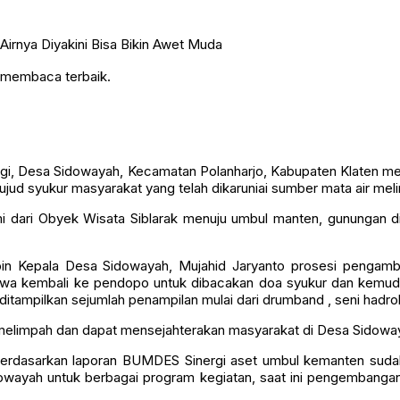
n membaca terbaik.
gi, Desa Sidowayah, Kecamatan Polanharjo, Kabupaten Klaten m
wujud syukur masyarakat yang telah dikaruniai sumber mata air m
bumi dari Obyek Wisata Siblarak menuju umbul manten, gunungan d
in Kepala Desa Sidowayah, Mujahid Jaryanto prosesi pengambi
ibawa kembali ke pendopo untuk dibacakan doa syukur dan kemud
itampilkan sejumlah penampilan mulai dari drumband , seni hadroh,
g melimpah dan dapat mensejahterakan masyarakat di Desa Sidoway
berdasarkan laporan BUMDES Sinergi aset umbul kemanten sudah 
owayah untuk berbagai program kegiatan, saat ini pengembangan 