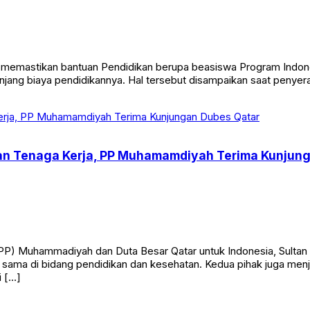
mastikan bantuan Pendidikan berupa beasiswa Program Indonesia
jang biaya pendidikannya. Hal tersebut disampaikan saat penyer
dan Tenaga Kerja, PP Muhamamdiyah Terima Kunjun
PP) Muhammadiyah dan Duta Besar Qatar untuk Indonesia, Sultan
sama di bidang pendidikan dan kesehatan. Kedua pihak juga menja
i […]