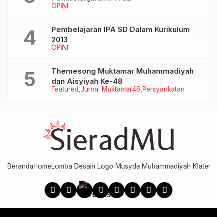
OPINI
Pembelajaran IPA SD Dalam Kurikulum
2013
OPINI
Themesong Muktamar Muhammadiyah
dan Aisyiyah Ke-48
Featured
Jurnal Muktamar48
Persyarikatan
Beranda
Home
Lomba Desain Logo Musyda Muhammadiyah Klaten
M