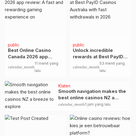
public
public
Best Online Casino
Unlock incredible
Canada 2026 app
rewards at Best PayID
review: A fast and
Casinos Australia with
11 menit yang
53 menit yang
calendar_month
calendar_month
rewarding gaming
fast withdrawals in
lalu
lalu
experience on
2026
Klaten
Smooth navigation makes the
best online casinos NZ a
breeze to explore
calendar_month
1 jam yang lalu