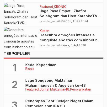
Integrasi Untuk Menjaga NKRI
Featured
KRONIK
Jaga Rasa Empati, Zhafira
Selebgram dan Host KaraokeTVRI
Yogyakarta Rayakan Ultah
calendar_month
Minggu, 1 Des 2024
Bersama Anak Yatim
Klaten
Descubra emoções intensas e
conquiste apostas com Kinbet no
seu celular
calendar_month
Kamis, 6 Agt 2026
TERPOPULER
Kedai Kepanduan
Bisnis
Lagu Songsong Muktamar
Muhammadiyah & Aisyiyah ke-48
Featured
Jurnal Muktamar48
Persyarikatan
Penerapan Teori Belajar Piaget Dalam
Pembelanjaran IPA SD