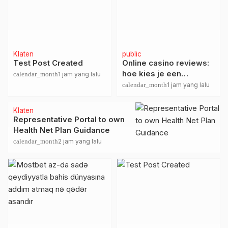
Klaten
public
Test Post Created
Online casino reviews:
hoe kies je een
calendar_month
1 jam yang lalu
betrouwbaar platform?
calendar_month
1 jam yang lalu
Klaten
Representative Portal to own
Health Net Plan Guidance
calendar_month
2 jam yang lalu