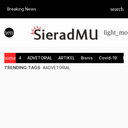
search
Breaking News
menu
light_mo
SieradMU
home
4
ADVETORIAL
ARTIKEL
Bisnis
Covid-19
Fe
|
TRENDING TAGS
#ADVETORIAL
Berita
Cepat,
Akurat,
dan
Terpercaya