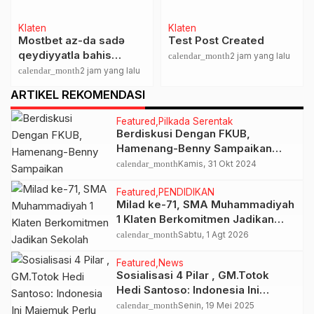
Klaten
Klaten
Mostbet az-da sadə
Test Post Created
qeydiyyatla bahis
calendar_month
2 jam yang lalu
dünyasına addım atmaq
calendar_month
2 jam yang lalu
nə qədər asandır
ARTIKEL REKOMENDASI
Featured
Pilkada Serentak
Berdiskusi Dengan FKUB,
Hamenang-Benny Sampaikan
Pengembangan Kawasan Klaten
calendar_month
Kamis, 31 Okt 2024
Baru
Featured
PENDIDIKAN
Milad ke-71, SMA Muhammadiyah
1 Klaten Berkomitmen Jadikan
Sekolah Unggul dan Siap
calendar_month
Sabtu, 1 Agt 2026
Bersaing Dikancah Internasional
Featured
News
Sosialisasi 4 Pilar , GM.Totok
Hedi Santoso: Indonesia Ini
Majemuk Perlu Adanya Proses
calendar_month
Senin, 19 Mei 2025