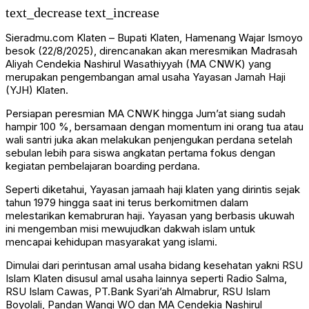
text_decrease
text_increase
Sieradmu.com Klaten – Bupati Klaten, Hamenang Wajar Ismoyo
besok (22/8/2025), direncanakan akan meresmikan Madrasah
Aliyah Cendekia Nashirul Wasathiyyah (MA CNWK) yang
merupakan pengembangan amal usaha Yayasan Jamah Haji
(YJH) Klaten.
Persiapan peresmian MA CNWK hingga Jum’at siang sudah
hampir 100 %, bersamaan dengan momentum ini orang tua atau
wali santri juka akan melakukan penjengukan perdana setelah
sebulan lebih para siswa angkatan pertama fokus dengan
kegiatan pembelajaran boarding perdana.
Seperti diketahui, Yayasan jamaah haji klaten yang dirintis sejak
tahun 1979 hingga saat ini terus berkomitmen dalam
melestarikan kemabruran haji. Yayasan yang berbasis ukuwah
ini mengemban misi mewujudkan dakwah islam untuk
mencapai kehidupan masyarakat yang islami.
Dimulai dari perintusan amal usaha bidang kesehatan yakni RSU
Islam Klaten disusul amal usaha lainnya seperti Radio Salma,
RSU Islam Cawas, PT.Bank Syari’ah Almabrur, RSU Islam
Boyolali, Pandan Wangi WO dan MA Cendekia Nashirul