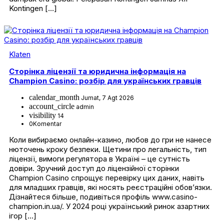
Kontingen […]
Klaten
Сторінка ліцензії та юридична інформація на
Champion Casino: розбір для українських гравців
calendar_month
Jumat, 7 Agt 2026
account_circle
admin
visibility
14
0
Komentar
Коли вибираємо онлайн-казино, любов до гри не нанесе
нюточень кроку безпеки. Щетини про легальність, тип
ліцензії, вимоги регулятора в Україні – це сутність
довіри. Зручний доступ до ліцензійної сторінки
Champion Casino спрощує перевірку цих даних, навіть
для младших гравців, які носять реєстраційні обов’язки.
Дізнайтеся більше, подивіться профіль www.casino-
champion.in.ua/. У 2024 році український ринок азартних
ігор […]