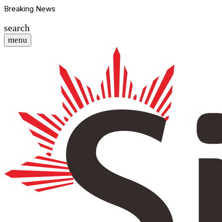
Breaking News
search
menu