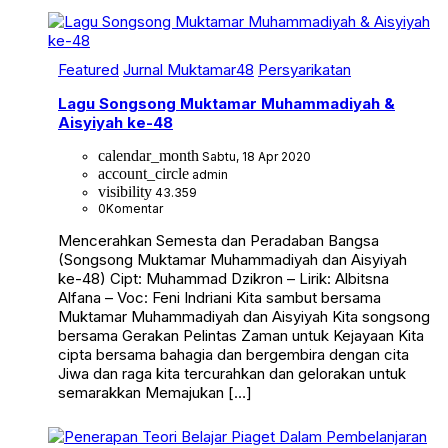
Featured
Jurnal Muktamar48
Persyarikatan
Lagu Songsong Muktamar Muhammadiyah &
Aisyiyah ke-48
calendar_month
Sabtu, 18 Apr 2020
account_circle
admin
visibility
43.359
0
Komentar
Mencerahkan Semesta dan Peradaban Bangsa
(Songsong Muktamar Muhammadiyah dan Aisyiyah
ke-48) Cipt: Muhammad Dzikron – Lirik: Albitsna
Alfana – Voc: Feni Indriani Kita sambut bersama
Muktamar Muhammadiyah dan Aisyiyah Kita songsong
bersama Gerakan Pelintas Zaman untuk Kejayaan Kita
cipta bersama bahagia dan bergembira dengan cita
Jiwa dan raga kita tercurahkan dan gelorakan untuk
semarakkan Memajukan […]