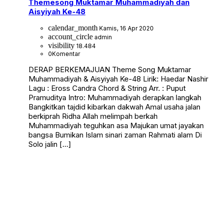
Themesong Muktamar Muhammadiyah dan
Aisyiyah Ke-48
calendar_month
Kamis, 16 Apr 2020
account_circle
admin
visibility
18.484
0
Komentar
DERAP BERKEMAJUAN Theme Song Muktamar
Muhammadiyah & Aisyiyah Ke-48 Lirik: Haedar Nashir
Lagu : Eross Candra Chord & String Arr. : Puput
Pramuditya Intro: Muhammadiyah derapkan langkah
Bangkitkan tajdid kibarkan dakwah Amal usaha jalan
berkiprah Ridha Allah melimpah berkah
Muhammadiyah teguhkan asa Majukan umat jayakan
bangsa Bumikan Islam sinari zaman Rahmati alam Di
Solo jalin […]