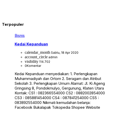
Terpopuler
Bisnis
Kedai Kepanduan
calendar_month
Sabtu, 18 Apr 2020
account_circle
admin
visibility
114.702
0
Komentar
Kedai Kepanduan menyediakan: 1. Perlengkapan
Muhammadiyah dan Ortom 2. Seragam dan Atribut
Sekolah 3. Perlengkapan Umum Alamat: Jl. Ki Ageng
Gringsing 8, Pondokmulyo, Gergunung, Klaten Utara
Kontak: CS1 : 082366554000 CS2 : 0882002854000
CS3 : 085881454000 CS4 : 087841254000 CS5 :
083892554000 Nikmati kemudahan belanja:
Facebook Bukalapak Tokopedia Shopee Website