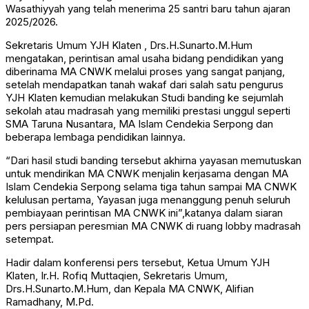
Wasathiyyah yang telah menerima 25 santri baru tahun ajaran
2025/2026.
Sekretaris Umum YJH Klaten , Drs.H.Sunarto.M.Hum
mengatakan, perintisan amal usaha bidang pendidikan yang
diberinama MA CNWK melalui proses yang sangat panjang,
setelah mendapatkan tanah wakaf dari salah satu pengurus
YJH Klaten kemudian melakukan Studi banding ke sejumlah
sekolah atau madrasah yang memiliki prestasi unggul seperti
SMA Taruna Nusantara, MA Islam Cendekia Serpong dan
beberapa lembaga pendidikan lainnya.
“Dari hasil studi banding tersebut akhirna yayasan memutuskan
untuk mendirikan MA CNWK menjalin kerjasama dengan MA
Islam Cendekia Serpong selama tiga tahun sampai MA CNWK
kelulusan pertama, Yayasan juga menanggung penuh seluruh
pembiayaan perintisan MA CNWK ini”,katanya dalam siaran
pers persiapan peresmian MA CNWK di ruang lobby madrasah
setempat.
Hadir dalam konferensi pers tersebut, Ketua Umum YJH
Klaten, Ir.H. Rofiq Muttaqien, Sekretaris Umum,
Drs.H.Sunarto.M.Hum, dan Kepala MA CNWK, Alifian
Ramadhany, M.Pd.