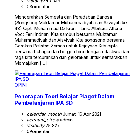
visibility
43.349
0
Komentar
Mencerahkan Semesta dan Peradaban Bangsa
(Songsong Muktamar Muhammadiyah dan Aisyiyah ke-
48) Cipt: Muhammad Dzikron – Lirik: Albitsna Alfana –
Voc: Feni Indriani Kita sambut bersama Muktamar
Muhammadiyah dan Aisyiyah Kita songsong bersama
Gerakan Pelintas Zaman untuk Kejayaan Kita cipta
bersama bahagia dan bergembira dengan cita Jiwa dan
raga kita tercurahkan dan gelorakan untuk semarakkan
Memajukan […]
OPINI
Penerapan Teori Belajar Piaget Dalam
Pembelanjaran IPA SD
calendar_month
Jumat, 16 Apr 2021
account_circle
admin
visibility
25.827
0
Komentar