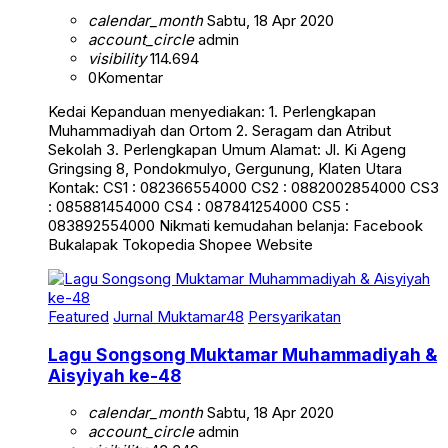
calendar_month
Sabtu, 18 Apr 2020
account_circle
admin
visibility
114.694
0
Komentar
Kedai Kepanduan menyediakan: 1. Perlengkapan
Muhammadiyah dan Ortom 2. Seragam dan Atribut
Sekolah 3. Perlengkapan Umum Alamat: Jl. Ki Ageng
Gringsing 8, Pondokmulyo, Gergunung, Klaten Utara
Kontak: CS1 : 082366554000 CS2 : 0882002854000 CS3
: 085881454000 CS4 : 087841254000 CS5 :
083892554000 Nikmati kemudahan belanja: Facebook
Bukalapak Tokopedia Shopee Website
Featured
Jurnal Muktamar48
Persyarikatan
Lagu Songsong Muktamar Muhammadiyah &
Aisyiyah ke-48
calendar_month
Sabtu, 18 Apr 2020
account_circle
admin