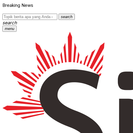
Breaking News
search
search
menu