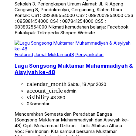
Sekolah 3. Perlengkapan Umum Alamat: Jl. Ki Ageng
Gringsing 8, Pondokmulyo, Gergunung, Klaten Utara
Kontak: CS1 : 082366554000 CS2 : 0882002854000 CS3
: 085881454000 CS4 : 087841254000 CS5 :
083892554000 Nikmati kemudahan belanja: Facebook
Bukalapak Tokopedia Shopee Website
Featured
Jurnal Muktamar48
Persyarikatan
Lagu Songsong Muktamar Muhammadiyah &
Aisyiyah ke-48
calendar_month
Sabtu, 18 Apr 2020
account_circle
admin
visibility
43.360
0
Komentar
Mencerahkan Semesta dan Peradaban Bangsa
(Songsong Muktamar Muhammadiyah dan Aisyiyah ke-
48) Cipt: Muhammad Dzikron – Lirik: Albitsna Alfana –
Voc: Feni Indriani Kita sambut bersama Muktamar