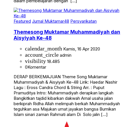
dalam pembelajaran dengan […]
Featured
Jurnal Muktamar48
Persyarikatan
Themesong Muktamar Muhammadiyah dan
Aisyiyah Ke-48
calendar_month
Kamis, 16 Apr 2020
account_circle
admin
visibility
18.485
0
Komentar
DERAP BERKEMAJUAN Theme Song Muktamar
Muhammadiyah & Aisyiyah Ke-48 Lirik: Haedar Nashir
Lagu : Eross Candra Chord & String Arr. : Puput
Pramuditya Intro: Muhammadiyah derapkan langkah
Bangkitkan tajdid kibarkan dakwah Amal usaha jalan
berkiprah Ridha Allah melimpah berkah Muhammadiyah
teguhkan asa Majukan umat jayakan bangsa Bumikan
Islam sinari zaman Rahmati alam Di Solo jalin […]