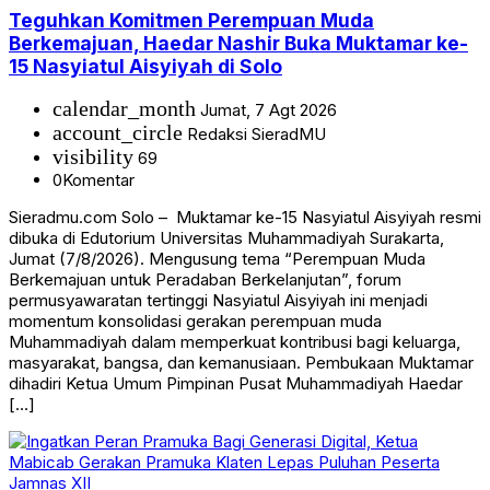
Teguhkan Komitmen Perempuan Muda
Berkemajuan, Haedar Nashir Buka Muktamar ke-
15 Nasyiatul Aisyiyah di Solo
calendar_month
Jumat, 7 Agt 2026
account_circle
Redaksi SieradMU
visibility
69
0
Komentar
Sieradmu.com Solo – Muktamar ke-15 Nasyiatul Aisyiyah resmi
dibuka di Edutorium Universitas Muhammadiyah Surakarta,
Jumat (7/8/2026). Mengusung tema “Perempuan Muda
Berkemajuan untuk Peradaban Berkelanjutan”, forum
permusyawaratan tertinggi Nasyiatul Aisyiyah ini menjadi
momentum konsolidasi gerakan perempuan muda
Muhammadiyah dalam memperkuat kontribusi bagi keluarga,
masyarakat, bangsa, dan kemanusiaan. Pembukaan Muktamar
dihadiri Ketua Umum Pimpinan Pusat Muhammadiyah Haedar
[…]