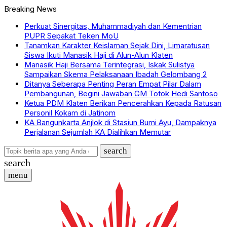
Breaking News
Perkuat Sinergitas, Muhammadiyah dan Kementrian
PUPR Sepakat Teken MoU
Tanamkan Karakter Keislaman Sejak Dini, Limaratusan
Siswa Ikuti Manasik Haji di Alun-Alun Klaten
Manasik Haji Bersama Terintegrasi, Iskak Sulistya
Sampaikan Skema Pelaksanaan Ibadah Gelombang 2
Ditanya Seberapa Penting Peran Empat Pilar Dalam
Pembangunan, Begini Jawaban GM Totok Hedi Santoso
Ketua PDM Klaten Berikan Pencerahkan Kepada Ratusan
Personil Kokam di Jatinom
KA Bangunkarta Anjlok di Stasiun Bumi Ayu, Dampaknya
Perjalanan Sejumlah KA Dialihkan Memutar
search
search
menu