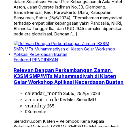
dalam Sosialisasi Empat Pilar Kebangsaaan di Aula Hotel
Aston, Jalan Overste Isdiman No.33, Glempang,
Bancarkembar, Kec. Purwokerto Utara, Kabupaten
Banyumas, Sabtu (15/6/2024). “Pemahaman masyarakat
terhadap empat pilar kebangsaan yakni Pancasila, NKRI,
Bhinneka Tunggal Ika, dan UUD I945 semakin diperlukan
pada era globalisasi. Dengan […]
Featured
PENDIDIKAN
Relevan Dengan Perkembangan Zaman,
K3SM SMP/MTs Muhammadiyah di Klaten
Gelar Workshop Aplikasi Kecerdasan Buatan
calendar_month
Sabtu, 25 Apr 2026
account_circle
Redaksi SieradMU
visibility
265
0
Komentar
Sieradmu.com Klaten – Kelompok Kerja Kepala
Sekolah/Madrasah (K3SM), SMP/MTs Muhammadiyah