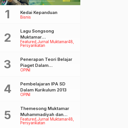
Kedai Kepanduan
Bisnis
Lagu Songsong
Muktamar
Featured
Jurnal Muktamar48
Muhammadiyah &
Persyarikatan
Aisyiyah ke-48
Penerapan Teori Belajar
Piaget Dalam
OPINI
Pembelanjaran IPA SD
Pembelajaran IPA SD
Dalam Kurikulum 2013
OPINI
Themesong Muktamar
Muhammadiyah dan
Featured
Jurnal Muktamar48
Aisyiyah Ke-48
Persyarikatan