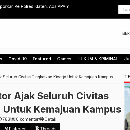
porkan Ke Polres Klaten, Ada APA ?
Serahkan Ba
Bisa Perju
BE
is
Covid-19
Featured
Games
HUKUM & KRIMINAL
Ju
T
k Seluruh Civitas Tingkatkan Kinerja Untuk Kemajuan Kampus
or Ajak Seluruh Civitas
ja Untuk Kemajuan Kampus
lity
comment
print
783
0 komentar
Cetak
Pinterest
Threads