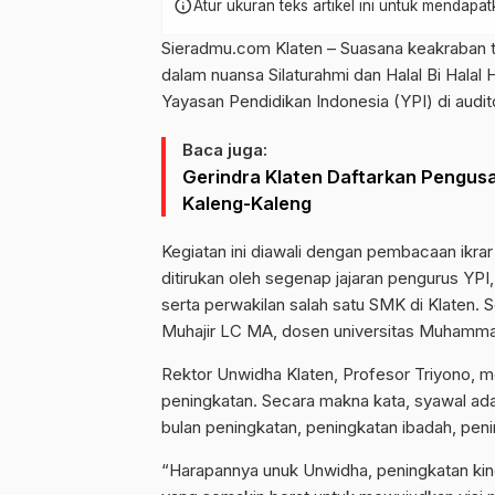
info
Atur ukuran teks artikel ini untuk mendap
Sieradmu.com Klaten – Suasana keakraban t
dalam nuansa Silaturahmi dan Halal Bi Halal 
Yayasan Pendidikan Indonesia (YPI) di aud
Baca juga:
Gerindra Klaten Daftarkan Pengus
Kaleng-Kaleng
Kegiatan ini diawali dengan pembacaan ikrar 
ditirukan oleh segenap jajaran pengurus YPI
serta perwakilan salah satu SMK di Klaten.
Muhajir LC MA, dosen universitas Muhamma
Rektor Unwidha Klaten, Profesor Triyono, me
peningkatan. Secara makna kata, syawal ada
bulan peningkatan, peningkatan ibadah, peni
“Harapannya unuk Unwidha, peningkatan ki