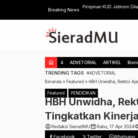
ten, Mulai Dari Inventarisasi
Pimpinan KUD Jatinom Dila
Breaking News
home
4
ADVETORIAL
ARTIKEL
Bisn
TRENDING TAGS
#ADVETORIAL
Beranda
»
Featured
»
HBH Unwidha, Rektor Aja
Featured
PENDIDIKAN
HBH Unwidha, Rekt
Tingkatkan Kiner
account_circle
calendar_month
visibi
Redaksi SieradMU
Rabu, 17 Apr 2024
Facebook
Twitter
Whatsapp