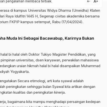
text_increase
atkan pengalaman membaca terbaik.
text_decrease
erasa di kampus Universitas Widya Dharma (Unwidha) Klaten
Hari Raya Idulfitri 1445 H, Segenap civitas akademika bersama
itorium FKPIP kampus setempat, Rabu (17/04/2024).
aha Muda Ini Sebagai Bacawabup, Karirnya Bukan
halal bi halal oleh Doktor Tukiyo Magister Pendidikan, yang
, pimpinan universitas, dsen karyawan, perwakilan mahasiswa
 Sedangkan uraian hikmah halal bi halal disampaikan Muhammad
diyah Yogyakarta.
ngatakan Secara etimologi, arti kata syawal adalah
lah peningkatan sehingga bulan Syawal kita artikan dengan
ngkatan kualitas dan peningkatan kinerja.
nerja, bagaimana kita mampu menghadapi persaingan kedepan