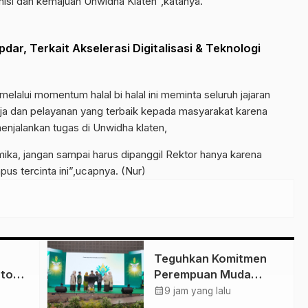
misi dan kemajuan Unwidha Klaten”,katanya.
, Terkait Akselerasi Digitalisasi & Teknologi
alui momentum halal bi halal ini meminta seluruh jajaran
rja dan pelayanan yang terbaik kepada masyarakat karena
menjalankan tugas di Unwidha klaten,
emika, jangan sampai harus dipanggil Rektor hanya karena
us tercinta ini”,ucapnya. (Nur)
Teguhkan Komitmen
nton
Perempuan Muda
Berkemajuan, Haedar
calendar_month
9 jam yang lalu
lkar
Nashir Buka Muktamar