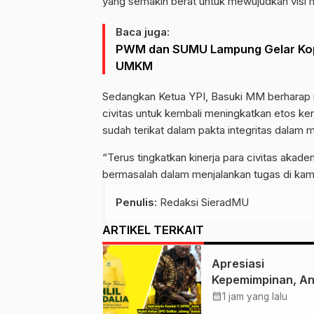
yang semakin berat untuk mewujudkan visi 
Baca juga:
PWM dan SUMU Lampung Gelar Kopdar
UMKM
Sedangkan Ketua YPI, Basuki MM berharap mel
civitas untuk kembali meningkatkan etos ke
sudah terikat dalam pakta integritas dalam 
“Terus tingkatkan kinerja para civitas akad
bermasalah dalam menjalankan tugas di kamp
Penulis
: Redaksi SieradMU
ARTIKEL TERKAIT
Apresiasi
Kepemimpinan, A
Lami Suhadi dan
calendar_month
1 jam yang lalu
Ratusan Kader Go