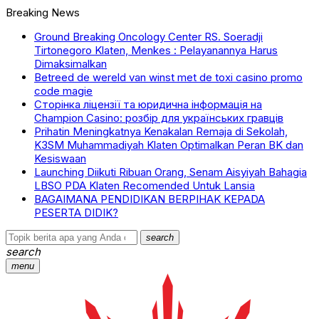
Breaking News
Ground Breaking Oncology Center RS. Soeradji
Tirtonegoro Klaten, Menkes : Pelayanannya Harus
Dimaksimalkan
Betreed de wereld van winst met de toxi casino promo
code magie
Сторінка ліцензії та юридична інформація на
Champion Casino: розбір для українських гравців
Prihatin Meningkatnya Kenakalan Remaja di Sekolah,
K3SM Muhammadiyah Klaten Optimalkan Peran BK dan
Kesiswaan
Launching Diikuti Ribuan Orang, Senam Aisyiyah Bahagia
LBSO PDA Klaten Recomended Untuk Lansia
BAGAIMANA PENDIDIKAN BERPIHAK KEPADA
PESERTA DIDIK?
search
search
menu