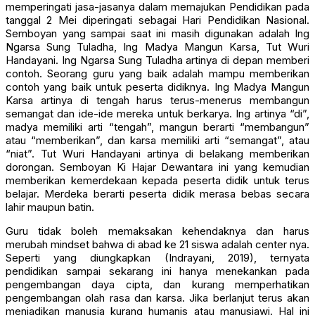
memperingati jasa-jasanya dalam memajukan Pendidikan pada
tanggal 2 Mei diperingati sebagai Hari Pendidikan Nasional.
Semboyan yang sampai saat ini masih digunakan adalah Ing
Ngarsa Sung Tuladha, Ing Madya Mangun Karsa, Tut Wuri
Handayani. Ing Ngarsa Sung Tuladha artinya di depan memberi
contoh. Seorang guru yang baik adalah mampu memberikan
contoh yang baik untuk peserta didiknya. Ing Madya Mangun
Karsa artinya di tengah harus terus-menerus membangun
semangat dan ide-ide mereka untuk berkarya. Ing artinya “di”,
madya memiliki arti “tengah”, mangun berarti “membangun”
atau “memberikan”, dan karsa memiliki arti “semangat”, atau
“niat”. Tut Wuri Handayani artinya di belakang memberikan
dorongan. Semboyan Ki Hajar Dewantara ini yang kemudian
memberikan kemerdekaan kepada peserta didik untuk terus
belajar. Merdeka berarti peserta didik merasa bebas secara
lahir maupun batin.
Guru tidak boleh memaksakan kehendaknya dan harus
merubah mindset bahwa di abad ke 21 siswa adalah center nya.
Seperti yang diungkapkan (Indrayani, 2019), ternyata
pendidikan sampai sekarang ini hanya menekankan pada
pengembangan daya cipta, dan kurang memperhatikan
pengembangan olah rasa dan karsa. Jika berlanjut terus akan
menjadikan manusia kurang humanis atau manusiawi. Hal ini