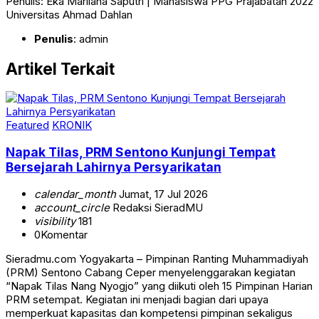
Penulis: Eka Marliana Saputri | Mahasiswa PPG Prajabatan 2022
Universitas Ahmad Dahlan
Penulis
: admin
Artikel Terkait
Featured
KRONIK
Napak Tilas, PRM Sentono Kunjungi Tempat
Bersejarah Lahirnya Persyarikatan
calendar_month
Jumat, 17 Jul 2026
account_circle
Redaksi SieradMU
visibility
181
0
Komentar
Sieradmu.com Yogyakarta – Pimpinan Ranting Muhammadiyah
(PRM) Sentono Cabang Ceper menyelenggarakan kegiatan
“Napak Tilas Nang Nyogjo” yang diikuti oleh 15 Pimpinan Harian
PRM setempat. Kegiatan ini menjadi bagian dari upaya
memperkuat kapasitas dan kompetensi pimpinan sekaligus