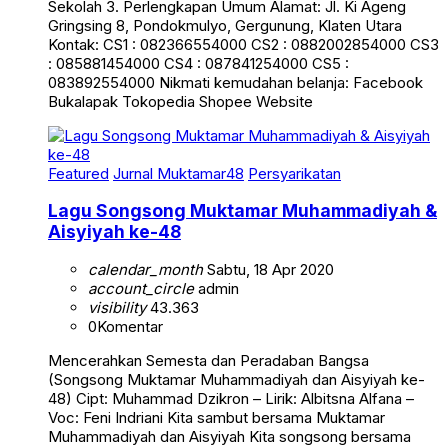
Sekolah 3. Perlengkapan Umum Alamat: Jl. Ki Ageng
Gringsing 8, Pondokmulyo, Gergunung, Klaten Utara
Kontak: CS1 : 082366554000 CS2 : 0882002854000 CS3
: 085881454000 CS4 : 087841254000 CS5 :
083892554000 Nikmati kemudahan belanja: Facebook
Bukalapak Tokopedia Shopee Website
Featured
Jurnal Muktamar48
Persyarikatan
Lagu Songsong Muktamar Muhammadiyah &
Aisyiyah ke-48
calendar_month
Sabtu, 18 Apr 2020
account_circle
admin
visibility
43.363
0
Komentar
Mencerahkan Semesta dan Peradaban Bangsa
(Songsong Muktamar Muhammadiyah dan Aisyiyah ke-
48) Cipt: Muhammad Dzikron – Lirik: Albitsna Alfana –
Voc: Feni Indriani Kita sambut bersama Muktamar
Muhammadiyah dan Aisyiyah Kita songsong bersama