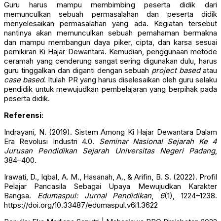
Guru harus mampu membimbing peserta didik dari
memunculkan sebuah permasalahan dan peserta didik
menyelesaikan permasalahan yang ada. Kegiatan tersebut
nantinya akan memunculkan sebuah pemahaman bermakna
dan mampu membangun daya piker, cipta, dan karsa sesuai
pemikiran Ki Hajar Dewantara. Kemudian, penggunaan metode
ceramah yang cenderung sangat sering digunakan dulu, harus
guru tinggalkan dan diganti dengan sebuah
project based
atau
case based
. Itulah PR yang harus diselesaikan oleh guru selaku
pendidik untuk mewujudkan pembelajaran yang berpihak pada
peserta didik.
Referensi:
Indrayani, N. (2019). Sistem Among Ki Hajar Dewantara Dalam
Era Revolusi Industri 4.0.
Seminar Nasional Sejarah Ke 4
Jurusan Pendidikan Sejarah Universitas Negeri Padang
,
384–400.
Irawati, D., Iqbal, A. M., Hasanah, A., & Arifin, B. S. (2022). Profil
Pelajar Pancasila Sebagai Upaya Mewujudkan Karakter
Bangsa.
Edumaspul: Jurnal Pendidikan
,
6
(1), 1224–1238.
https://doi.org/10.33487/edumaspul.v6i1.3622