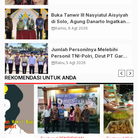
Buka Tanwir III Nasyiatul Aisyiyah
di Solo, Agung Danarto Ingatkan
Tigal Hal Ini Untuk Para Kader NA
calendar_month
Kamis, 6 Agt 2026
Jumlah Personilnya Melebihi
Personil TNI-Polri, Dirut PT Garda
Total Security Klaten Tegaskan
calendar_month
Rabu, 5 Agt 2026
Jangan Sepelekan Profesi
Satpam
REKOMENDASI UNTUK ANDA