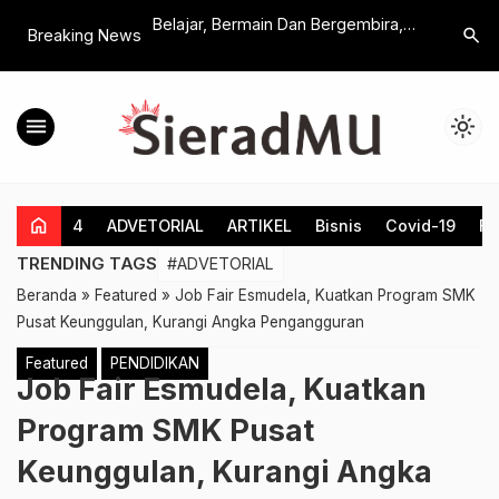
jarah Baru di Sea V
Belajar, Bermain Dan Bergembira,
Final Four
search
Breaking News
 Thi Bich Tuyen
Ratusan Peserta Ikuti “Permata
Thompson
nas
Fest” KB TK Permata Hati Kids
Bersama 
School Delanggu
menu
light_mode
home
4
ADVETORIAL
ARTIKEL
Bisnis
Covid-19
Fe
TRENDING TAGS
#ADVETORIAL
Beranda
»
Featured
»
Job Fair Esmudela, Kuatkan Program SMK
Pusat Keunggulan, Kurangi Angka Pengangguran
Featured
PENDIDIKAN
Job Fair Esmudela, Kuatkan
Program SMK Pusat
Keunggulan, Kurangi Angka