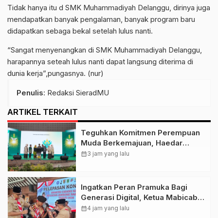
Tidak hanya itu d SMK Muhammadiyah Delanggu, dirinya juga
mendapatkan banyak pengalaman, banyak program baru
didapatkan sebaga bekal setelah lulus nanti.
“Sangat menyenangkan di SMK Muhammadiyah Delanggu,
harapannya seteah lulus nanti dapat langsung diterima di
dunia kerja”,pungasnya. (nur)
Penulis
: Redaksi SieradMU
ARTIKEL TERKAIT
Teguhkan Komitmen Perempuan
Muda Berkemajuan, Haedar
Nashir Buka Muktamar ke-15
calendar_month
3 jam yang lalu
Nasyiatul Aisyiyah di Solo
Ingatkan Peran Pramuka Bagi
Generasi Digital, Ketua Mabicab
Gerakan Pramuka Klaten Lepas
calendar_month
4 jam yang lalu
Puluhan Peserta Jamnas XII