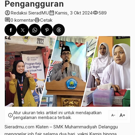
Pengangguran
account_circle
calendar_month
visibility
Redaksi SieradMU
Kamis, 3 Okt 2024
589
comment
print
0 komentar
Cetak
Atur ukuran teks artikel ini untuk mendapatkan
text_increase
info
text_decrease
pengalaman membaca terbaik.
Sieradmu.com Klaten – SMK Muhammadiyah Delanggu
menggelar job fair selama dua hari, yakni Kamis hingga