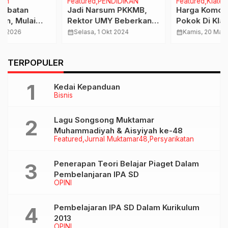
Featured
PENDIDIKAN
Featured
Klaten
Jadi Narsum PKKMB,
Harga Komoditas Bahan
Rektor UMY Beberkan 9
Pokok Di Klaten Aman,
Kunci Untuk Lejitkan
Bupati Nyatakan Belum
calendar_month
Selasa, 1 Okt 2024
calendar_month
Kamis, 20 Mar 2025
Rangking UMKLA
Perlu OP
TERPOPULER
Kedai Kepanduan
Bisnis
Lagu Songsong Muktamar
Muhammadiyah & Aisyiyah ke-48
Featured
Jurnal Muktamar48
Persyarikatan
Penerapan Teori Belajar Piaget Dalam
Pembelanjaran IPA SD
OPINI
Pembelajaran IPA SD Dalam Kurikulum
2013
OPINI