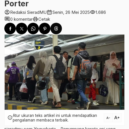
Porter
account_circle
calendar_month
visibility
Redaksi SieradMU
Senin, 26 Mei 2025
1.686
comment
print
0 komentar
Cetak
Atur ukuran teks artikel ini untuk mendapatkan
text_increase
info
text_decrease
pengalaman membaca terbaik.
sieradmu.com Yogyakarta – Penumpang kereta api yang