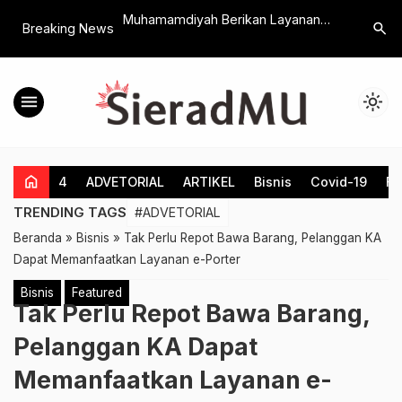
s Dikdasmen PNF
Muhamamdiyah Berikan Layanan
Refleksi 
search
Breaking News
ki Kerjasama
Kesehatan Bagi Warga Terdampak
Muhamma
alisasi Pendidikan
Erupsi Gunung Lewotobi
Masukan 
menu
light_mode
home
4
ADVETORIAL
ARTIKEL
Bisnis
Covid-19
Fe
TRENDING TAGS
#ADVETORIAL
Beranda
»
Bisnis
»
Tak Perlu Repot Bawa Barang, Pelanggan KA
Dapat Memanfaatkan Layanan e-Porter
Bisnis
Featured
Tak Perlu Repot Bawa Barang,
Pelanggan KA Dapat
Memanfaatkan Layanan e-