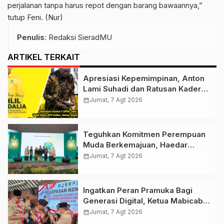
perjalanan tanpa harus repot dengan barang bawaannya,”
tutup Feni. (Nur)
Penulis
: Redaksi SieradMU
ARTIKEL TERKAIT
Apresiasi Kepemimpinan, Anton
Lami Suhadi dan Ratusan Kader
Golkar Klaten Ikut Rayakan Ultah
calendar_month
Jumat, 7 Agt 2026
Ke-50 Bahlil Lahadalia
Teguhkan Komitmen Perempuan
Muda Berkemajuan, Haedar
Nashir Buka Muktamar ke-15
calendar_month
Jumat, 7 Agt 2026
Nasyiatul Aisyiyah di Solo
Ingatkan Peran Pramuka Bagi
Generasi Digital, Ketua Mabicab
Gerakan Pramuka Klaten Lepas
calendar_month
Jumat, 7 Agt 2026
Puluhan Peserta Jamnas XII