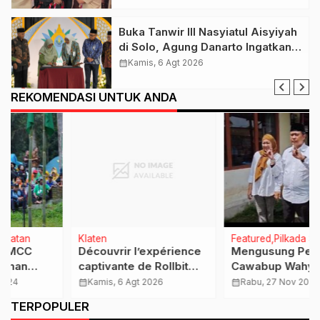
Buka Tanwir III Nasyiatul Aisyiyah
di Solo, Agung Danarto Ingatkan
Tigal Hal Ini Untuk Para Kader NA
calendar_month
Kamis, 6 Agt 2026
REKOMENDASI UNTUK ANDA
Klaten
Featured
Pilkada Serentak
Découvrir l’expérience
Mengusung Perubahan,
captivante de Rollbit
Cawabup Wahyu Adhi
Avis et ses secrets
Dhermawan Tanggapi
calendar_month
Kamis, 6 Agt 2026
calendar_month
Rabu, 27 Nov 2024
incontournables
Optimis Soal Hasil
…
TERPOPULER
Pilkada Klaten