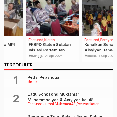
Featured
Klaten
Featured
Persyarikatan
FKBPD Klaten Selatan
Kenalkan Senam
Inisiasi Pertemuan
Aisyiyah Bahagia, Ketua
Lintas Stakeholder,
PDA Klaten Apresiasi
calendar_month
Minggu, 21 Apr 2024
calendar_month
Rabu, 11 Sep 2024
Camat Mengapresiasi
Kreatifitas LBSO
…
TERPOPULER
Kedai Kepanduan
Bisnis
Lagu Songsong Muktamar
Muhammadiyah & Aisyiyah ke-48
Featured
Jurnal Muktamar48
Persyarikatan
Penerapan Teori Belajar Piaget Dalam