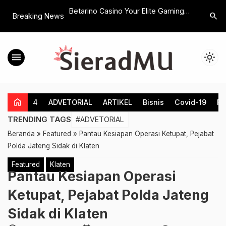
n Angkatan VII, SMP
Betarino Casino Your Elite Gaming
MIM Blanc
search
Breaking News
ifa Terus
Paradise Awaits
Kades : 
rkan Pendidikan
Berinovas
 Kelas Olimpiade
menu
light_mode
home
4
ADVETORIAL
ARTIKEL
Bisnis
Covid-19
Fe
TRENDING TAGS
#ADVETORIAL
Beranda
»
Featured
»
Pantau Kesiapan Operasi Ketupat, Pejabat
Polda Jateng Sidak di Klaten
Featured
Klaten
Pantau Kesiapan Operasi
Ketupat, Pejabat Polda Jateng
Sidak di Klaten