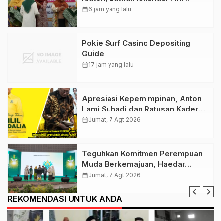
Menguatkan Gerakan Lumbung
calendar_month
6 jam yang lalu
Hidup ‘Aisyiyah
Pokie Surf Casino Depositing
Guide
calendar_month
17 jam yang lalu
Apresiasi Kepemimpinan, Anton
Lami Suhadi dan Ratusan Kader
Golkar Klaten Ikut Rayakan Ultah
calendar_month
Jumat, 7 Agt 2026
Ke-50 Bahlil Lahadalia
Teguhkan Komitmen Perempuan
Muda Berkemajuan, Haedar
Nashir Buka Muktamar ke-15
calendar_month
Jumat, 7 Agt 2026
Nasyiatul Aisyiyah di Solo
REKOMENDASI UNTUK ANDA