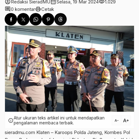
account_circle
calendar_month
visibility
Redaksi SieradMU
Selasa, 19 Mar 2024
1.029
comment
print
0 komentar
Cetak
Atur ukuran teks artikel ini untuk mendapatkan
text_increase
info
text_decrease
pengalaman membaca terbaik.
sieradmu.com Klaten – Karoops Polda Jateng, Kombes Pol