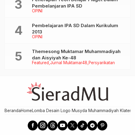
Pembelanjaran IPA SD
OPINI
Pembelajaran IPA SD Dalam Kurikulum
2013
OPINI
Themesong Muktamar Muhammadiyah
dan Aisyiyah Ke-48
Featured
Jurnal Muktamar48
Persyarikatan
Beranda
Home
Lomba Desain Logo Musyda Muhammadiyah Klaten
M