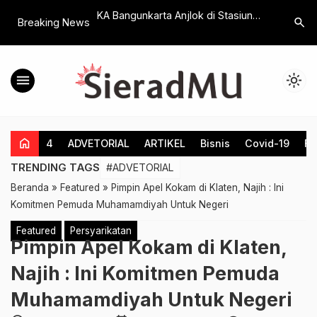
安全
KA Bangunkarta Anjlok di Stasiun
MPLS, Gu
search
Breaking News
Bumi Ayu, Dampaknya Perjalanan
Ada Keke
Sejumlah KA Dialihkan Memutar
Muhammad
Menggem
menu
light_mode
home
4
ADVETORIAL
ARTIKEL
Bisnis
Covid-19
Fe
TRENDING TAGS
#ADVETORIAL
Beranda
»
Featured
»
Pimpin Apel Kokam di Klaten, Najih : Ini
Komitmen Pemuda Muhamamdiyah Untuk Negeri
Featured
Persyarikatan
Pimpin Apel Kokam di Klaten,
Najih : Ini Komitmen Pemuda
Muhamamdiyah Untuk Negeri