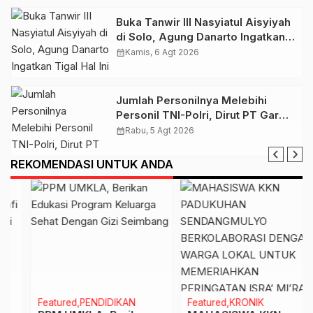
Buka Tanwir III Nasyiatul Aisyiyah
di Solo, Agung Danarto Ingatkan
Tigal Hal Ini Untuk Para Kader NA
calendar_month
Kamis, 6 Agt 2026
Jumlah Personilnya Melebihi
Personil TNI-Polri, Dirut PT Garda
Total Security Klaten Tegaskan
calendar_month
Rabu, 5 Agt 2026
Jangan Sepelekan Profesi
Satpam
REKOMENDASI UNTUK ANDA
Featured
PENDIDIKAN
Featured
KRONIK