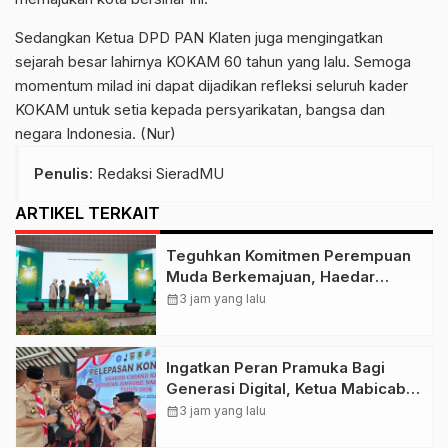
Sedangkan Ketua DPD PAN Klaten juga mengingatkan
sejarah besar lahirnya KOKAM 60 tahun yang lalu. Semoga
momentum milad ini dapat dijadikan refleksi seluruh kader
KOKAM untuk setia kepada persyarikatan, bangsa dan
negara Indonesia. (Nur)
Penulis
: Redaksi SieradMU
ARTIKEL TERKAIT
Teguhkan Komitmen Perempuan
Muda Berkemajuan, Haedar
Nashir Buka Muktamar ke-15
calendar_month
3 jam yang lalu
Nasyiatul Aisyiyah di Solo
Ingatkan Peran Pramuka Bagi
Generasi Digital, Ketua Mabicab
Gerakan Pramuka Klaten Lepas
calendar_month
3 jam yang lalu
Puluhan Peserta Jamnas XII