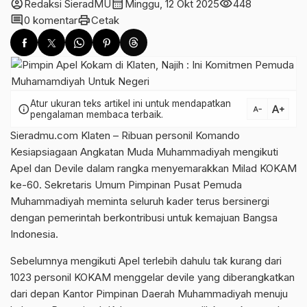
account_circle
calendar_month
visibility
Redaksi SieradMU
Minggu, 12 Okt 2025
448
comment
print
0 komentar
Cetak
Atur ukuran teks artikel ini untuk mendapatkan
text_increase
info
text_decrease
pengalaman membaca terbaik.
Sieradmu.com Klaten – Ribuan personil Komando
Kesiapsiagaan Angkatan Muda Muhammadiyah mengikuti
Apel dan Devile dalam rangka menyemarakkan Milad KOKAM
ke-60. Sekretaris Umum Pimpinan Pusat Pemuda
Muhammadiyah meminta seluruh kader terus bersinergi
dengan pemerintah berkontribusi untuk kemajuan Bangsa
Indonesia.
Sebelumnya mengikuti Apel terlebih dahulu tak kurang dari
1023 personil KOKAM menggelar devile yang diberangkatkan
dari depan Kantor Pimpinan Daerah Muhammadiyah menuju