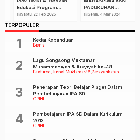
PPM UMKLA, Berikan
MAHASISWA KKN
Edukasi Program
PADUKUHAN
Keluarga Sehat Dengan
SENDANGMULYO
calendar_month
Sabtu, 22 Feb 2025
calendar_month
Senin, 4 Mar 2024
Gizi Seimbang
BERKOLABORASI
…
TERPOPULER
DENGAN WARGA
LOKAL UNTUK
Kedai Kepanduan
MEMERIAHKAN
Bisnis
PERINGATAN ISRA’
MI’RAJ
Lagu Songsong Muktamar
Muhammadiyah & Aisyiyah ke-48
Featured
Jurnal Muktamar48
Persyarikatan
Penerapan Teori Belajar Piaget Dalam
Pembelanjaran IPA SD
OPINI
Pembelajaran IPA SD Dalam Kurikulum
2013
OPINI