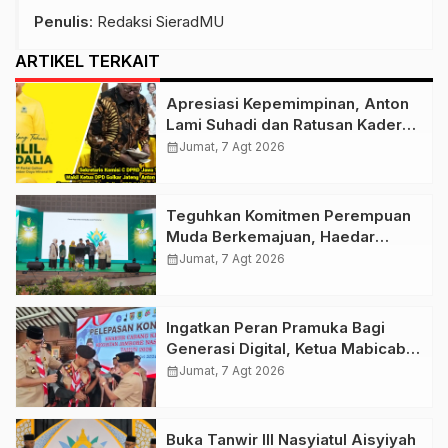
Penulis
: Redaksi SieradMU
ARTIKEL TERKAIT
Apresiasi Kepemimpinan, Anton
Lami Suhadi dan Ratusan Kader
Golkar Klaten Ikut Rayakan Ultah
calendar_month
Jumat, 7 Agt 2026
Ke-50 Bahlil Lahadalia
Teguhkan Komitmen Perempuan
Muda Berkemajuan, Haedar
Nashir Buka Muktamar ke-15
calendar_month
Jumat, 7 Agt 2026
Nasyiatul Aisyiyah di Solo
Ingatkan Peran Pramuka Bagi
Generasi Digital, Ketua Mabicab
Gerakan Pramuka Klaten Lepas
calendar_month
Jumat, 7 Agt 2026
Puluhan Peserta Jamnas XII
Buka Tanwir III Nasyiatul Aisyiyah