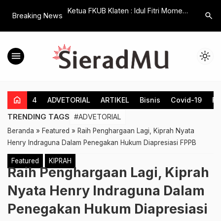
at, Barang Bawaan
Ketua FKUB Klaten : Idul Fitri Momen
Berdisku
search
Breaking News
 Tertinggal
Penting Untuk Merawat Kerukunan
Hamenan
i 1,3 M
dan Persaudaraan
Pengemba
Baru
menu
light_mode
home
4
ADVETORIAL
ARTIKEL
Bisnis
Covid-19
Fe
TRENDING TAGS
#ADVETORIAL
Beranda
»
Featured
»
Raih Penghargaan Lagi, Kiprah Nyata
Henry Indraguna Dalam Penegakan Hukum Diapresiasi FPPB
Featured
KIPRAH
Raih Penghargaan Lagi, Kiprah
Nyata Henry Indraguna Dalam
Penegakan Hukum Diapresiasi