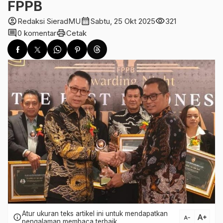
FPPB
account_circle
calendar_month
visibility
Redaksi SieradMU
Sabtu, 25 Okt 2025
321
comment
print
0 komentar
Cetak
Atur ukuran teks artikel ini untuk mendapatkan
text_increase
info
text_decrease
pengalaman membaca terbaik.