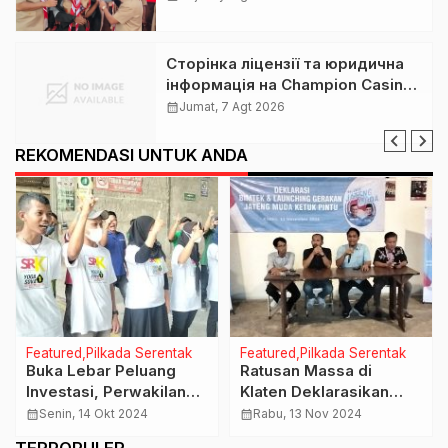
Puluhan Peserta Jamnas XII
Сторінка ліцензії та юридична
інформація на Champion Casino:
розбір для українських гравців
calendar_month
Jumat, 7 Agt 2026
REKOMENDASI UNTUK ANDA
Featured
Pilkada Serentak
Featured
Pilkada Serentak
Buka Lebar Peluang
Ratusan Massa di
Investasi, Perwakilan
Klaten Deklarasikan
Buruh Industri Mebel di
Gerakan Jateng Muda
calendar_month
Senin, 14 Okt 2024
calendar_month
Rabu, 13 Nov 2024
Klaten Dukung Paslon
Ketuk Pintu untuk
TERPOPULER