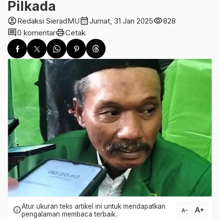
Pilkada
account_circle
calendar_month
visibility
Redaksi SieradMU
Jumat, 31 Jan 2025
828
comment
print
0 komentar
Cetak
Atur ukuran teks artikel ini untuk mendapatkan
text_increase
info
text_decrease
pengalaman membaca terbaik.