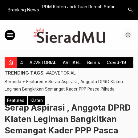
rjiwa Wirausaha, KB
PDM Klaten Jadi Tuan Rumah Safari
Explore W
search
Breaking News
mart School
Majelis Tabligh Muhammadiyah Se-
Feature t
ar Market Day
Solo Raya
Percentag
menu
light_mode
home
4
ADVETORIAL
ARTIKEL
Bisnis
Covid-19
Fe
TRENDING TAGS
#ADVETORIAL
Beranda
»
Featured
»
Serap Aspirasi , Anggota DPRD Klaten
Legiman Bangkitkan Semangat Kader PPP Pasca Pilkada
Featured
Klaten
Serap Aspirasi , Anggota DPRD
Klaten Legiman Bangkitkan
Semangat Kader PPP Pasca