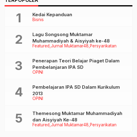
01 Yoga-Sova
Menangkan Luthfi-
Yasin
Kedai Kepanduan
Bisnis
Lagu Songsong Muktamar
Muhammadiyah & Aisyiyah ke-48
Featured
Jurnal Muktamar48
Persyarikatan
Penerapan Teori Belajar Piaget Dalam
Pembelanjaran IPA SD
OPINI
Pembelajaran IPA SD Dalam Kurikulum
2013
OPINI
Themesong Muktamar Muhammadiyah
dan Aisyiyah Ke-48
Featured
Jurnal Muktamar48
Persyarikatan