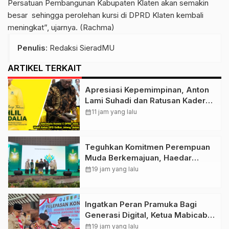
Persatuan Pembangunan Kabupaten Klaten akan semakin
besar sehingga perolehan kursi di DPRD Klaten kembali
meningkat”, ujarnya. (Rachma)
Penulis
: Redaksi SieradMU
ARTIKEL TERKAIT
Apresiasi Kepemimpinan, Anton
Lami Suhadi dan Ratusan Kader
Golkar Klaten Ikut Rayakan Ultah
calendar_month
11 jam yang lalu
Ke-50 Bahlil Lahadalia
Teguhkan Komitmen Perempuan
Muda Berkemajuan, Haedar
Nashir Buka Muktamar ke-15
calendar_month
19 jam yang lalu
Nasyiatul Aisyiyah di Solo
Ingatkan Peran Pramuka Bagi
Generasi Digital, Ketua Mabicab
Gerakan Pramuka Klaten Lepas
calendar_month
19 jam yang lalu