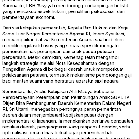
Karena itu, LBH ‘Aisyiyah mendorong pendampingan holistik
yang mencakup aspek hukum, pemulihan psikososial, dan
pemberdayaan ekonomi.
Dari sisi kebijakan pemerintah, Kepala Biro Hukum dan Kerja
Sama Luar Negeri Kementerian Agama RI, Imam Syaukani,
menyampaikan bahwa Kementerian Agama saat ini belum
memiliki regulasi khusus yang secara spesifik mengatur
pemenuhan hak perempuan dan anak pasca putusan
perceraian. Meski demikian, Kemenag telah mengambil
langkah strategis melalui Nota Kesepahaman dengan
Pengadilan Agama di berbagai daerah untuk memperkuat
pelaksanaan putusan, termasuk mekanisme pemotongan gaji
bagi mantan suami yang berstatus aparatur sipil negara.
Sementara itu, Analis Kebijakan Ahli Madya Substansi
Pemberdayaan Perempuan dan Perlindungan Anak SUPD IV
Ditjen Bina Pembangunan Daerah Kementerian Dalam Negeri
RI, Sri Utami, menegaskan pentingnya peran pemerintah
daerah dalam menjembatani kebijakan pusat dengan
implementasi di lapangan. Ia menekankan perlunya penguatan
regulasi daerah, penganggaran yang responsif gender, serta
optimalisasi peran dinas terkait agar pemenuhan hak
perempuan dan anak pasca putusan tidak menjadi persoalan