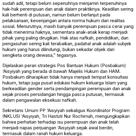
sudah adil, tetapi belum sepenuhnya menjamin terpenuhinya
hak-hak perempuan dan anak dalam praktiknya. Keadilan sering
kali berhenti di putusan, namun belum berlanjut pada
pelaksanaan, kesenjangan antara norma hukum dan realitas
sosial. Menurutnya, masih banyak perempuan pasca cerai yang
tidak menerima haknya, sementara anak-anak kerap menjadi
pihak yang paling dirugikan. Hak atas nafkah, pendidikan, dan
pengasuhan sering kali terabaikan, padahal anak adalah subjek
hukum yang harus dilindungi, bukan sekadar objek dari
sengketa orang dewasa,” tegasnya.
Dijelaskan peran strategis Pos Bantuan Hukum (Posbakum)
‘Aisyiyah yang berada di bawah Majelis Hukum dan HAM.
Posbakum diharapkan tidak hanya menjadi tempat konsultasi
hukum, tetapi juga pusat edukasi hukum keluarga Islam yang
berkeadilan gender serta pendampingan perempuan dan anak
sejak proses persidangan hingga pasca putusan, termasuk
dalam pengawalan eksekusi nafkah.
Sekretaris Umum PP ‘Aisyiyah sekaligus Koordinator Program
INKLUSI ‘Aisyiyah, Tri Hastuti Nur Rochimah, mengungkapkan
bahwa perhatian terhadap isu perempuan dan anak telah
menjadi napas perjuangan ‘Aisyiyah sejak awal berdiri,
termasuk dalam ranah hukum keluarga.