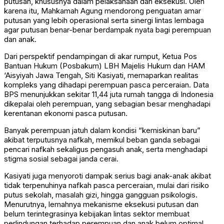
putusan, khususnya dalam pelaksanaan dan eksekusi. Oleh
karena itu, Mahkamah Agung mendorong penguatan amar
putusan yang lebih operasional serta sinergi lintas lembaga
agar putusan benar-benar berdampak nyata bagi perempuan
dan anak.
Dari perspektif pendampingan di akar rumput, Ketua Pos
Bantuan Hukum (Posbakum) LBH Majelis Hukum dan HAM
‘Aisyiyah Jawa Tengah, Siti Kasiyati, memaparkan realitas
kompleks yang dihadapi perempuan pasca perceraian. Data
BPS menunjukkan sekitar 11,44 juta rumah tangga di Indonesia
dikepalai oleh perempuan, yang sebagian besar menghadapi
kerentanan ekonomi pasca putusan.
Banyak perempuan jatuh dalam kondisi “kemiskinan baru”
akibat terputusnya nafkah, memikul beban ganda sebagai
pencari nafkah sekaligus pengasuh anak, serta menghadapi
stigma sosial sebagai janda cerai.
Kasiyati juga menyoroti dampak serius bagi anak-anak akibat
tidak terpenuhinya nafkah pasca perceraian, mulai dari risiko
putus sekolah, masalah gizi, hingga gangguan psikologis.
Menurutnya, lemahnya mekanisme eksekusi putusan dan
belum terintegrasinya kebijakan lintas sektor membuat
perlindungan terhadap perempuan dan anak belum optimal.