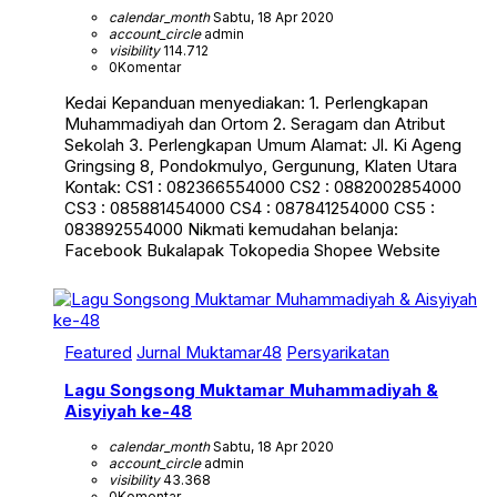
calendar_month
Sabtu, 18 Apr 2020
account_circle
admin
visibility
114.712
0
Komentar
Kedai Kepanduan menyediakan: 1. Perlengkapan
Muhammadiyah dan Ortom 2. Seragam dan Atribut
Sekolah 3. Perlengkapan Umum Alamat: Jl. Ki Ageng
Gringsing 8, Pondokmulyo, Gergunung, Klaten Utara
Kontak: CS1 : 082366554000 CS2 : 0882002854000
CS3 : 085881454000 CS4 : 087841254000 CS5 :
083892554000 Nikmati kemudahan belanja:
Facebook Bukalapak Tokopedia Shopee Website
Featured
Jurnal Muktamar48
Persyarikatan
Lagu Songsong Muktamar Muhammadiyah &
Aisyiyah ke-48
calendar_month
Sabtu, 18 Apr 2020
account_circle
admin
visibility
43.368
0
Komentar