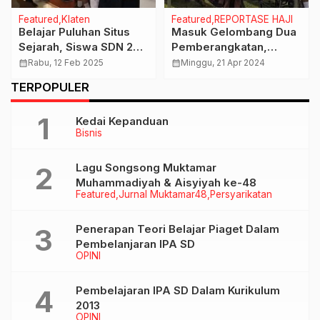
Featured
Klaten
Featured
REPORTASE HAJI
Belajar Puluhan Situs
Masuk Gelombang Dua
Sejarah, Siswa SDN 2
Pemberangkatan,
Sumber Outing Class di
Calhaj Klaten Diminta
calendar_month
Rabu, 12 Feb 2025
calendar_month
Minggu, 21 Apr 2024
Museum Daerah Klaten
Siapkan Cukup Bekal
TERPOPULER
Kedai Kepanduan
Bisnis
Lagu Songsong Muktamar
Muhammadiyah & Aisyiyah ke-48
Featured
Jurnal Muktamar48
Persyarikatan
Penerapan Teori Belajar Piaget Dalam
Pembelanjaran IPA SD
OPINI
Pembelajaran IPA SD Dalam Kurikulum
2013
OPINI