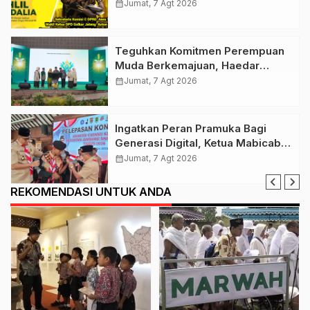
Golkar Klaten Ikut Rayakan Ultah
calendar_month
Jumat, 7 Agt 2026
Ke-50 Bahlil Lahadalia
Teguhkan Komitmen Perempuan
Muda Berkemajuan, Haedar
Nashir Buka Muktamar ke-15
calendar_month
Jumat, 7 Agt 2026
Nasyiatul Aisyiyah di Solo
Ingatkan Peran Pramuka Bagi
Generasi Digital, Ketua Mabicab
Gerakan Pramuka Klaten Lepas
calendar_month
Jumat, 7 Agt 2026
Puluhan Peserta Jamnas XII
REKOMENDASI UNTUK ANDA