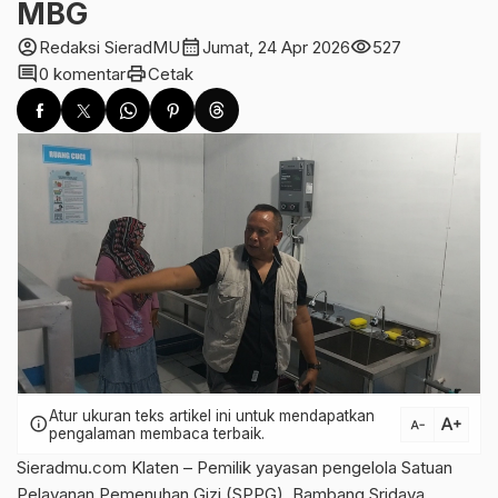
MBG
account_circle
calendar_month
visibility
Redaksi SieradMU
Jumat, 24 Apr 2026
527
comment
print
0 komentar
Cetak
Atur ukuran teks artikel ini untuk mendapatkan
text_increase
info
text_decrease
pengalaman membaca terbaik.
Sieradmu.com Klaten – Pemilik yayasan pengelola Satuan
Pelayanan Pemenuhan Gizi (SPPG), Bambang Sridaya