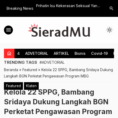
vitas Lansia Dusun
Prihatin Isu Kekerasan Seksual Yang
Wisuda S
search
Breaking News
Mahasiswa KKN UAD
Menyudutkan Pesantren, RMI PCNU
Klaten : I
Klaten Akan Bentuk Satgas Anti
Aisyiyah 
Bullying dan Kekerasan
Ekonomi 
menu
light_mode
home
4
ADVETORIAL
ARTIKEL
Bisnis
Covid-19
Fe
TRENDING TAGS
#ADVETORIAL
Beranda
»
Featured
»
Kelola 22 SPPG, Bambang Sridaya Dukung
Langkah BGN Perketat Pengawasan Program MBG
Featured
Klaten
Kelola 22 SPPG, Bambang
Sridaya Dukung Langkah BGN
Perketat Pengawasan Program