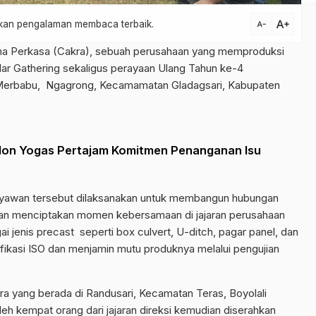
text_increase
atkan pengalaman membaca terbaik.
text_decrease
na Perkasa (Cakra), sebuah perusahaan yang memproduksi
lar Gathering sekaligus perayaan Ulang Tahun ke-4
Merbabu, Ngagrong, Kecamamatan Gladagsari, Kabupaten
lon Yogas Pertajam Komitmen Penanganan Isu
 Karyawan tersebut dilaksanakan untuk membangun hubungan
dan menciptakan momen kebersamaan di jajaran perusahaan
jenis precast seperti box culvert, U-ditch, pagar panel, dan
ifikasi ISO dan menjamin mutu produknya melalui pengujian
 yang berada di Randusari, Kecamatan Teras, Boyolali
h kempat orang dari jajaran direksi kemudian diserahkan