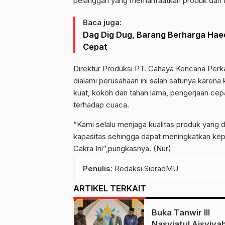
pelanggan yang memanfaatkan produk dari P
Baca juga:
Dag Dig Dug, Barang Berharga Haed
Cepat
Direktur Produksi PT. Cahaya Kencana Per
dialami perusahaan ini salah satunya karen
kuat, kokoh dan tahan lama, pengerjaan ce
terhadap cuaca.
“Kami selalu menjaga kualitas produk yang d
kapasitas sehingga dapat meningkatkan ke
Cakra Ini”,pungkasnya. (Nur)
Penulis
: Redaksi SieradMU
ARTIKEL TERKAIT
Buka Tanwir III
Nasyiatul Aisyiyah