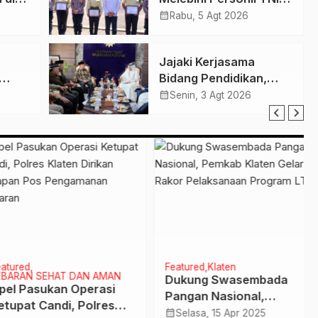
rto
Polri, Dirut PT Garda
calendar_month
Rabu, 5 Agt 2026
Ini
Total Security Klaten
 NA
Tegaskan Jangan
Jajaki Kerjasama
Sepelekan Profesi
Bidang Pendidikan,
Satpam
Kesehatan dan Tenaga
calendar_month
Senin, 3 Agt 2026
a PIP
Kerja, PP
Muhamamdiyah Terima
Kunjungan Dubes
Qatar
red
Featured
Klaten
RAN SEHAT DAN AMAN
Dukung Swasembada
 Pasukan Operasi
Pangan Nasional,
pat Candi, Polres
Pemkab Klaten Gelar
calendar_month
Selasa, 15 Apr 2025