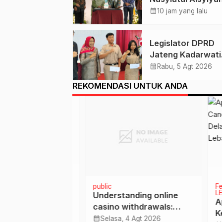
Solo, Agung Dana
calendar_month
10 jam yang lalu
Ingatkan Tigal Hal 
Untuk Para Kader
Legislator DPRD
Jateng Kadarwati
Pastikan Para
calendar_month
Rabu, 5 Agt 2026
Penerima Beasisw
REKOMENDASI UNTUK ANDA
Aspirasi Puan
Maharani Tepat
Sasaran
DIDIKAN
public
Featu
LEBA
, Unwidha
Understanding online
Apel
 Gagasan Para
casino withdrawals:
Ketu
a PPG Dalam
speed, safety, and player
calendar_month
un 2024
Selasa, 4 Agt 2026