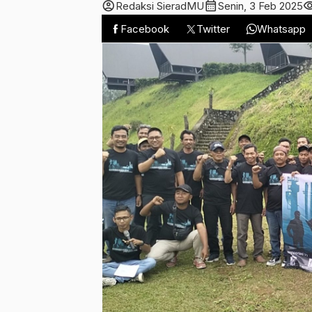
account_circle
calendar_month
visibi
Redaksi SieradMU
Senin, 3 Feb 2025
Facebook
Twitter
Whatsapp