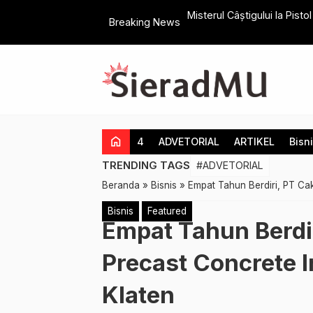
Usai Pertemuan Dengan B
Breaking News
Hadapi Pemilu 2029
home
4
ADVETORIAL
ARTIKEL
Bisn
TRENDING TAGS
#ADVETORIAL
Beranda
»
Bisnis
»
Empat Tahun Berdiri, PT Ca
Bisnis
Featured
Empat Tahun Berdi
Precast Concrete 
Klaten