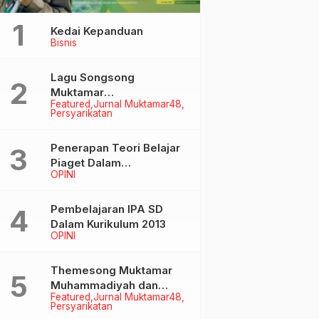
Kedai Kepanduan
Bisnis
Lagu Songsong
Muktamar
Featured
Jurnal Muktamar48
Muhammadiyah &
Persyarikatan
Aisyiyah ke-48
Penerapan Teori Belajar
Piaget Dalam
OPINI
Pembelanjaran IPA SD
Pembelajaran IPA SD
Dalam Kurikulum 2013
OPINI
Themesong Muktamar
Muhammadiyah dan
Featured
Jurnal Muktamar48
Aisyiyah Ke-48
Persyarikatan