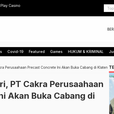
awaslu, PAN Klaten Akan Perkuat Struktural Saksi
Jakarta P
Sektor Pu
BE
is
Covid-19
Featured
Games
HUKUM & KRIMINAL
Ju
T
kra Perusaahaan Precast Concrete Ini Akan Buka Cabang di Klaten
ri, PT Cakra Perusaahaan
Ini Akan Buka Cabang di