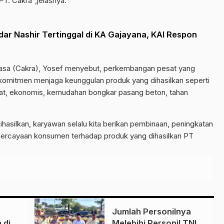
T. Cakra”,jelasnya.
ar Nashir Tertinggal di KA Gajayana, KAI Respon
kasa (Cakra), Yosef menyebut, perkembangan pesat yang
a komitmen menjaga keunggulan produk yang dihasilkan seperti
pat, ekonomis, kemudahan bongkar pasang beton, tahan
ihasilkan, karyawan selalu kita berikan pembinaan, peningkatan
percayaan konsumen terhadap produk yang dihasilkan PT
Jumlah Personilnya
 di
Melebihi Personil TNI-