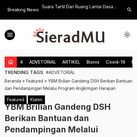
cana, Yayasan Ibnu
Suara Tartil Dari Ruang Lantai Dasar
GM. Toto
search
Breaking News
rim Logistik dan Tim
Cakra Square, Ternyata Nakes
Potensi K
era
Sedang Ikuti Ini
Kemajemu
NKRI
menu
light_mode
home
4
ADVETORIAL
ARTIKEL
Bisnis
Covid-19
Fe
TRENDING TAGS
#ADVETORIAL
Beranda
»
Featured
»
YBM Brilian Gandeng DSH Berikan Bantuan
dan Pendampingan Melalui Program Angkringan Harapan
Featured
Klaten
YBM Brilian Gandeng DSH
Berikan Bantuan dan
Pendampingan Melalui