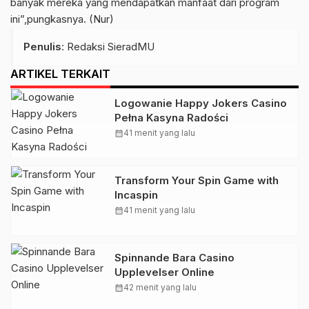
banyak mereka yang mendapatkan manfaat dari program
ini”,pungkasnya. (Nur)
Penulis
: Redaksi SieradMU
ARTIKEL TERKAIT
Logowanie Happy Jokers Casino
Pełna Kasyna Radości
calendar_month
41 menit yang lalu
Transform Your Spin Game with
Incaspin
calendar_month
41 menit yang lalu
Spinnande Bara Casino
Upplevelser Online
calendar_month
42 menit yang lalu