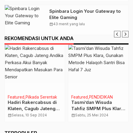
Spinbara Login Your Gateway to
Elite Gaming
calendar_month
43 menit yang lalu
REKOMENDASI UNTUK ANDA
Featured
Pilkada Serentak
Featured
PENDIDIKAN
Hadiri Rakercabsus di
Tasmi’dan Wisuda
Klaten, Cagub Jateng
Tahfiz SMPM Plus Klara,
Andika Perkasa Akui
Gunakan Metode
calendar_month
Selasa, 10 Sep 2024
calendar_month
Sabtu, 25 Mei 2024
Banyak Mendapatkan
Halaqoh Santri Bisa
Masukan Para Senior
Hafal 7 Juz