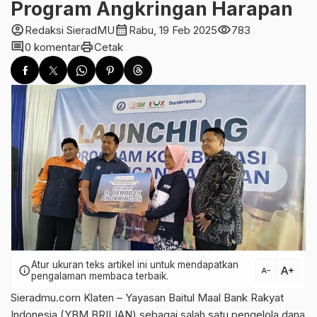
Program Angkringan Harapan
account_circle
calendar_month
visibility
Redaksi SieradMU
Rabu, 19 Feb 2025
783
comment
print
0 komentar
Cetak
Atur ukuran teks artikel ini untuk mendapatkan
text_increase
info
text_decrease
pengalaman membaca terbaik.
Sieradmu.com Klaten – Yayasan Baitul Maal Bank Rakyat
Indonesia (YBM BRILIAN) sebagai salah satu pengelola dana