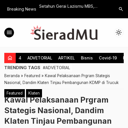
Lazismu MBS,
Tanam Padi Serentak di Klaten,
Market D
search
Breaking News
m Dakwah, Edukasi
Gubernur Jateng Meminta Kepala
Begini C
an Sosial
Daerah Ikut Menjaga Stabilitas
Pengemba
Produksi Pangan di Daerahnya
menu
light_mode
home
4
ADVETORIAL
ARTIKEL
Bisnis
Covid-19
Fe
TRENDING TAGS
#ADVETORIAL
Beranda
»
Featured
»
Kawal Pelaksanaan Prgram Stategis
Nasional, Dandim Klaten Tinjau Pembangunan KDMP di Trucuk
Featured
Klaten
Kawal Pelaksanaan Prgram
Stategis Nasional, Dandim
Klaten Tinjau Pembangunan