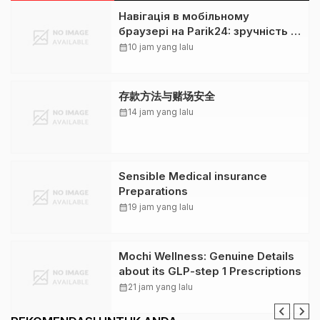
Навігація в мобільному
браузері на Parik24: зручність і
обмеження
calendar_month
10 jam yang lalu
存款方法与赌场安全
calendar_month
14 jam yang lalu
Sensible Medical insurance
Preparations
calendar_month
19 jam yang lalu
Mochi Wellness: Genuine Details
about its GLP-step 1 Prescriptions
calendar_month
21 jam yang lalu