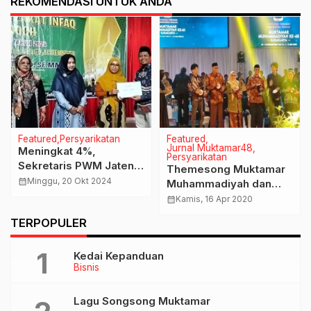
REKOMENDASI UNTUK ANDA
Featured
Persyarikatan
Featured
Jurnal Muktamar48
Meningkat 4%,
Persyarikatan
Sekretaris PWM Jateng
Themesong Muktamar
Berharap Program
calendar_month
Minggu, 20 Okt 2024
Muhammadiyah dan
Pemberdayaan Ummat
Aisyiyah Ke-48
calendar_month
Kamis, 16 Apr 2020
Lazismu KL Delanggu
TERPOPULER
Terus Ditingkatkan
Kedai Kepanduan
Bisnis
Lagu Songsong Muktamar