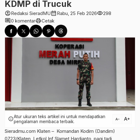
KDMP di Trucuk
account_circle
calendar_month
visibility
Redaksi SieradMU
Rabu, 25 Feb 2026
298
comment
print
0 komentar
Cetak
Atur ukuran teks artikel ini untuk mendapatkan
text_increase
info
text_decrease
pengalaman membaca terbaik.
Sieradmu.com Klaten – Komandan Kodim (Dandim)
0723/Klaten, Letkol Inf Slamet Hardianto, pagi tadi