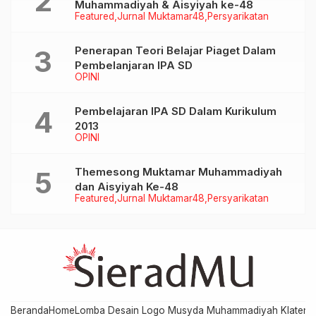
Muhammadiyah & Aisyiyah ke-48
Featured
Jurnal Muktamar48
Persyarikatan
Penerapan Teori Belajar Piaget Dalam
Pembelanjaran IPA SD
OPINI
Pembelajaran IPA SD Dalam Kurikulum
2013
OPINI
Themesong Muktamar Muhammadiyah
dan Aisyiyah Ke-48
Featured
Jurnal Muktamar48
Persyarikatan
Beranda
Home
Lomba Desain Logo Musyda Muhammadiyah Klaten
M