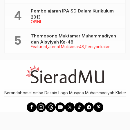
Pembelajaran IPA SD Dalam Kurikulum
2013
OPINI
Themesong Muktamar Muhammadiyah
dan Aisyiyah Ke-48
Featured
Jurnal Muktamar48
Persyarikatan
Beranda
Home
Lomba Desain Logo Musyda Muhammadiyah Klaten
M
SieradMU - Berita Cepat, Akurat, dan Terpercaya