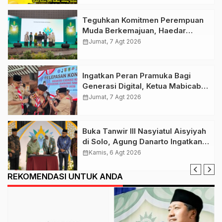
Teguhkan Komitmen Perempuan
Muda Berkemajuan, Haedar
Nashir Buka Muktamar ke-15
calendar_month
Jumat, 7 Agt 2026
Nasyiatul Aisyiyah di Solo
Ingatkan Peran Pramuka Bagi
Generasi Digital, Ketua Mabicab
Gerakan Pramuka Klaten Lepas
calendar_month
Jumat, 7 Agt 2026
Puluhan Peserta Jamnas XII
Buka Tanwir III Nasyiatul Aisyiyah
di Solo, Agung Danarto Ingatkan
Tigal Hal Ini Untuk Para Kader NA
calendar_month
Kamis, 6 Agt 2026
REKOMENDASI UNTUK ANDA