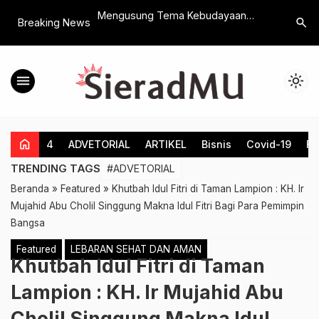
 Timnas Indonesia
Mengusung Tema Kebudayaan
Duh Malun
search
Breaking News
h Kemenangan di Sea
Islam Nusantara, Ratusan Peserta
Palsu Pri
Meriahkan Festival Takbir Idul Adha
Aparat Po
SPAI-Madusega
menu
light_mode
home
4
ADVETORIAL
ARTIKEL
Bisnis
Covid-19
Fe
TRENDING TAGS
#ADVETORIAL
Beranda
»
Featured
»
Khutbah Idul Fitri di Taman Lampion : KH. Ir
Mujahid Abu Cholil Singgung Makna Idul Fitri Bagi Para Pemimpin
Bangsa
Featured
LEBARAN SEHAT DAN AMAN
Khutbah Idul Fitri di Taman
Lampion : KH. Ir Mujahid Abu
Cholil Singgung Makna Idul