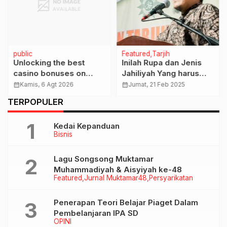
public
Featured
Tarjih
Unlocking the best
Inilah Rupa dan Jenis
casino bonuses on
Jahiliyah Yang harus
Online Pokies NZ: tips
Dihindari dalam Al-
calendar_month
Kamis, 6 Agt 2026
calendar_month
Jumat, 21 Feb 2025
for savvy players
Qur’an
TERPOPULER
Kedai Kepanduan
Bisnis
Lagu Songsong Muktamar
Muhammadiyah & Aisyiyah ke-48
Featured
Jurnal Muktamar48
Persyarikatan
Penerapan Teori Belajar Piaget Dalam
Pembelanjaran IPA SD
OPINI