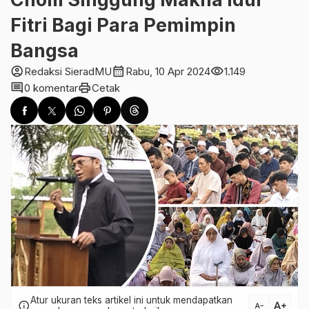
Fitri Bagi Para Pemimpin
Bangsa
account_circle
calendar_month
visibility
Redaksi SieradMU
Rabu, 10 Apr 2024
1.149
comment
print
0 komentar
Cetak
Atur ukuran teks artikel ini untuk mendapatkan
text_increase
info
text_decrease