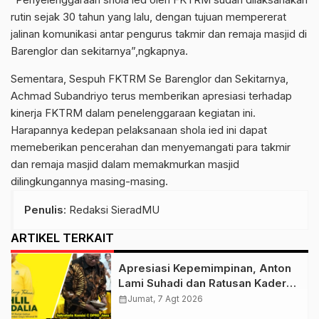
rutin sejak 30 tahun yang lalu, dengan tujuan mempererat
jalinan komunikasi antar pengurus takmir dan remaja masjid di
Barenglor dan sekitarnya”,ngkapnya.
Sementara, Sespuh FKTRM Se Barenglor dan Sekitarnya,
Achmad Subandriyo terus memberikan apresiasi terhadap
kinerja FKTRM dalam penelenggaraan kegiatan ini.
Harapannya kedepan pelaksanaan shola ied ini dapat
memeberikan pencerahan dan menyemangati para takmir
dan remaja masjid dalam memakmurkan masjid
dilingkungannya masing-masing.
Penulis
: Redaksi SieradMU
ARTIKEL TERKAIT
Apresiasi Kepemimpinan, Anton
Lami Suhadi dan Ratusan Kader
Golkar Klaten Ikut Rayakan Ultah
calendar_month
Jumat, 7 Agt 2026
Ke-50 Bahlil Lahadalia