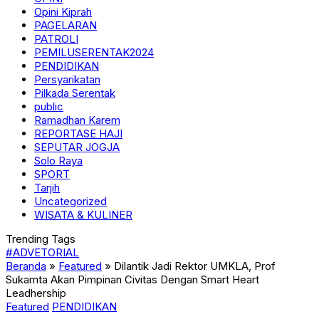
Opini Kiprah
PAGELARAN
PATROLI
PEMILUSERENTAK2024
PENDIDIKAN
Persyarikatan
Pilkada Serentak
public
Ramadhan Karem
REPORTASE HAJI
SEPUTAR JOGJA
Solo Raya
SPORT
Tarjih
Uncategorized
WISATA & KULINER
Trending Tags
#ADVETORIAL
Beranda
»
Featured
»
Dilantik Jadi Rektor UMKLA, Prof
Sukamta Akan Pimpinan Civitas Dengan Smart Heart
Leadhership
Featured
PENDIDIKAN