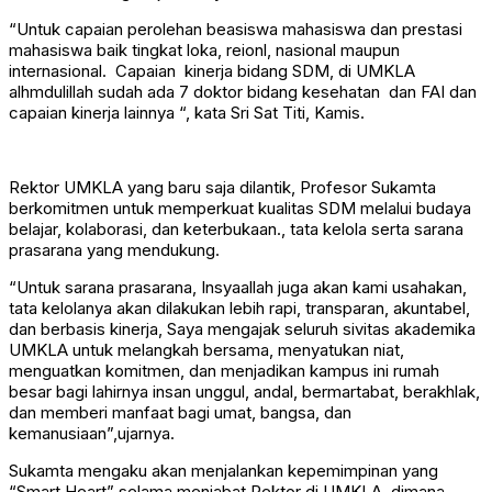
“Untuk capaian perolehan beasiswa mahasiswa dan prestasi
mahasiswa baik tingkat loka, reionl, nasional maupun
internasional. Capaian kinerja bidang SDM, di UMKLA
alhmdulillah sudah ada 7 doktor bidang kesehatan dan FAI dan
capaian kinerja lainnya “, kata Sri Sat Titi, Kamis.
Rektor UMKLA yang baru saja dilantik, Profesor Sukamta
berkomitmen untuk memperkuat kualitas SDM melalui budaya
belajar, kolaborasi, dan keterbukaan., tata kelola serta sarana
prasarana yang mendukung.
“Untuk sarana prasarana, Insyaallah juga akan kami usahakan,
tata kelolanya akan dilakukan lebih rapi, transparan, akuntabel,
dan berbasis kinerja, Saya mengajak seluruh sivitas akademika
UMKLA untuk melangkah bersama, menyatukan niat,
menguatkan komitmen, dan menjadikan kampus ini rumah
besar bagi lahirnya insan unggul, andal, bermartabat, berakhlak,
dan memberi manfaat bagi umat, bangsa, dan
kemanusiaan”,ujarnya.
Sukamta mengaku akan menjalankan kepemimpinan yang
“Smart Heart” selama menjabat Rektor di UMKLA, dimana