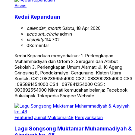
Bisnis
Kedai Kepanduan
calendar_month
Sabtu, 18 Apr 2020
account_circle
admin
visibility
114.702
0
Komentar
Kedai Kepanduan menyediakan: 1. Perlengkapan
Muhammadiyah dan Ortom 2. Seragam dan Atribut
Sekolah 3. Perlengkapan Umum Alamat: Jl. Ki Ageng
Gringsing 8, Pondokmulyo, Gergunung, Klaten Utara
Kontak: CS1 : 082366554000 CS2 : 0882002854000 CS3
: 085881454000 CS4 : 087841254000 CS5 :
083892554000 Nikmati kemudahan belanja: Facebook
Bukalapak Tokopedia Shopee Website
Featured
Jurnal Muktamar48
Persyarikatan
Lagu Songsong Muktamar Muhammadiyah &
Aisyiyah ke-48