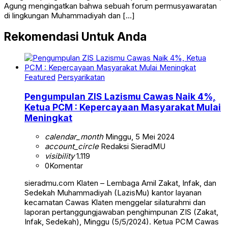
Agung mengingatkan bahwa sebuah forum permusyawaratan
di lingkungan Muhammadiyah dan […]
Rekomendasi Untuk Anda
Featured
Persyarikatan
Pengumpulan ZIS Lazismu Cawas Naik 4%,
Ketua PCM : Kepercayaan Masyarakat Mulai
Meningkat
calendar_month
Minggu, 5 Mei 2024
account_circle
Redaksi SieradMU
visibility
1.119
0
Komentar
sieradmu.com Klaten – Lembaga Amil Zakat, Infak, dan
Sedekah Muhammadiyah (LazisMu) kantor layanan
kecamatan Cawas Klaten menggelar silaturahmi dan
laporan pertanggungjawaban penghimpunan ZIS (Zakat,
Infak, Sedekah), Minggu (5/5/2024). Ketua PCM Cawas