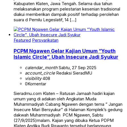
Kabupaten Klaten, Jawa Tengah. Selama dua tahun
melaksanakan program pelestarian kesenian tradisional
diakui memberikan dampak positif terhadap perolehan
suara d Pemilu Legeslatif, 14 […]
Featured
Persyarikatan
PCPM Ngawen Gelar Kajian Umum “Youth
Islamic Circle”, Ubah Insecure Jadi Syukur
calendar_month
Sabtu, 27 Sep 2025
account_circle
Redaksi SieradMU
visibility
408
0
Komentar
Sieradmu.com Klaten – Ratusan Jamaah hadiri kajian
umum yang di adakan oleh Angkatan Muda
Muhammadiyah Cabang Ngawen dengan tema ” Jangan
Insecure Mari Bersyukur” di Halaman Komplek’s gedung
dakwah Muhammadiyah PCM Ngawen, Sabtu
(27/9/2025)malam. Kajian yang dibuka Ketua PDPM
Klaten Andika Budi Riswanto tersebut berlangsung