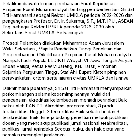
Pelatikan diawali dengan pembacaan Surat Keputusan
Pimpinan Pusat Muhamamdiyah tentang pemberhentian Sri Sat
Titi Hamranani sebagai Rektor UMKLA periode 2022-2026 dan
pengangkatan Profesor, Dr. Ir. Sukamta, S.T., M.T. IPU., ASEAN
Eng sebagai Rektor UMKLA periode 2026-2030 oleh
Sekretaris Senat UMKLA, Setyaningsih.
Prosesi Pelantikan dilakukan Muhammad Adam Jerusalem
Wakil Sekretaris, Majelis Pendidikan Tinggi Penelitian dan
Pengembangan (Diktilitbang) Pimpinan Pusat Muhammadiyah.
Nampak hadir Kepala LLDIKTI Wilayah VI Jawa Tengah Aisyah
Endah Palupi, Ketua PWM Jateng, KH. Tafsir, Pimpinan
Sejumlah Perguruan Tinggi, Staf Ahli Bupati Klaten pimpinan
persyarikatan, ortom serta jajaran civitas UMKLA dan lainnya.
Diakhir masa jabatannya, Sri Sat Titi Hamranani menyampaikan
perkembangan selama kepemimpinannya mulai dari
pencapaian akreditasi kelembagaan menjadi peringkat Baik
sekali oleh BAN PT, Akreditasi program studi, 3 prodi
terakreditasi Unggul, 3 terkreditasi Baik sekali dan dan 6
terakreditasi Baik, kinerja bidang penelitian meliputi publikasi
dosen yang mencakup publikasi jurnal nasional terakreditasi,
publikasi jurnal terindeks Scopus, buku, dan hak cipta yang
semakin meningkat jumlahnya