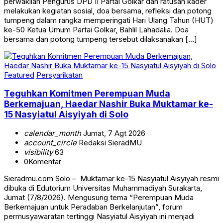
perwakilan Pengurus DPD II Partai Golkar dan ratusan kader
melakukan kegiatan sosial, doa bersama, refleksi dan potong
tumpeng dalam rangka memperingati Hari Ulang Tahun (HUT)
ke-50 Ketua Umum Partai Golkar, Bahlil Lahadalia. Doa
bersama dan potong tumpeng tersebut dilaksanakan […]
Featured
Persyarikatan
Teguhkan Komitmen Perempuan Muda
Berkemajuan, Haedar Nashir Buka Muktamar ke-
15 Nasyiatul Aisyiyah di Solo
calendar_month
Jumat, 7 Agt 2026
account_circle
Redaksi SieradMU
visibility
63
0
Komentar
Sieradmu.com Solo – Muktamar ke-15 Nasyiatul Aisyiyah resmi
dibuka di Edutorium Universitas Muhammadiyah Surakarta,
Jumat (7/8/2026). Mengusung tema “Perempuan Muda
Berkemajuan untuk Peradaban Berkelanjutan”, forum
permusyawaratan tertinggi Nasyiatul Aisyiyah ini menjadi