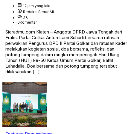
calendar_month
12 jam yang lalu
account_circle
Redaksi SieradMU
visibility
36
0
Komentar
Sieradmu.com Klaten – Anggota DPRD Jawa Tengah dari
Fraksi Partai Golkar Anton Lami Suhadi bersama ratusan
perwakilan Pengurus DPD II Partai Golkar dan ratusan kader
melakukan kegiatan sosial, doa bersama, refleksi dan
potong tumpeng dalam rangka memperingati Hari Ulang
Tahun (HUT) ke-50 Ketua Umum Partai Golkar, Bahlil
Lahadalia. Doa bersama dan potong tumpeng tersebut
dilaksanakan […]
Featured
Persyarikatan