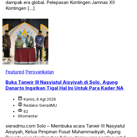
dampak era global. Pelepasan Kontingen Jamnas XII
Kontingen […]
Featured
Persyarikatan
Buka Tanwir III Nasyiatul Aisyiyah di Solo, Agung
Danarto Ingatkan Tigal Hal Ini Untuk Para Kader NA
calendar_month
Kamis, 6 Agt 2026
account_circle
Redaksi SieradMU
visibility
62
0
Komentar
sieradmu.com Solo – Membuka acara Tanwir III Nasyiatul
Aisyiyah, Ketua Pimpinan Pusat Muhammadiyah, Agung