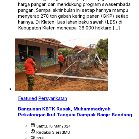
harga pangan dan mendukung program swasembada
pangan. Sampai akhir bulan ini setiap harinya mampu
menyerap 270 ton gabah kering panen (GKP) setiap
harinya. Di Klaten luas lahan baku sawah (LBS) di
Kabupaten Klaten mencapai 38.000 hektare […]
Featured
Persyarikatan
Bangunan KBTK Rusak, Muhammadiyah
Pekalongan Ikut Tangani Dampak Banjir Bandang
calendar_month
Sabtu, 16 Mar 2024
account_circle
Redaksi SieradMU
visibility
937