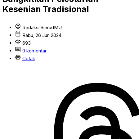
Kesenian Tradisional
account_circle
Redaksi SieradMU
calendar_month
Rabu, 26 Jun 2024
visibility
693
comment
0 komentar
print
Cetak