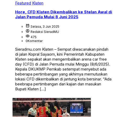
Featured
Klaten
Hore, CFD Klaten Dikembalikan ke Stelan Awal di
Jalan Pemuda Mulai 8 Juni 2025
calendar_month
Selasa, 3 Jun 2025
account_circle
Redaksi SieradMU
visibility
475
0
Komentar
Sieradmu.com Klaten – Sempat diwacanakan pindah
di jalan Kopral Sayaom, kini Pemerintah Kabupaten
Klaten sepakat akan mengembalikan arena car free
day (CFD) di Jalan Pemuda mulai Minggu (8/6/2025).
Kepala DKUKMP Pemkab setempat menyebut ada
beberapa pertimbangan yang akhirnya memutuskan
lokasi CFD dikembalikan di jantung kota bersinar. “Ada
beebrapa pertimbangan dari kajian dan masukan
Bupati Klaten […]