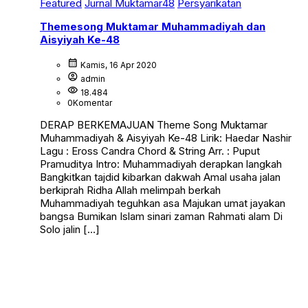
Featured
Jurnal Muktamar48
Persyarikatan
Themesong Muktamar Muhammadiyah dan
Aisyiyah Ke-48
calendar_month
Kamis, 16 Apr 2020
account_circle
admin
visibility
18.484
0
Komentar
DERAP BERKEMAJUAN Theme Song Muktamar
Muhammadiyah & Aisyiyah Ke-48 Lirik: Haedar Nashir
Lagu : Eross Candra Chord & String Arr. : Puput
Pramuditya Intro: Muhammadiyah derapkan langkah
Bangkitkan tajdid kibarkan dakwah Amal usaha jalan
berkiprah Ridha Allah melimpah berkah
Muhammadiyah teguhkan asa Majukan umat jayakan
bangsa Bumikan Islam sinari zaman Rahmati alam Di
Solo jalin […]