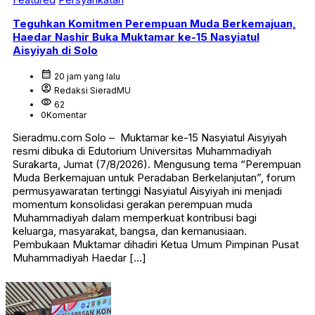
Teguhkan Komitmen Perempuan Muda Berkemajuan,
Haedar Nashir Buka Muktamar ke-15 Nasyiatul
Aisyiyah di Solo
calendar_month
20 jam yang lalu
account_circle
Redaksi SieradMU
visibility
62
0
Komentar
Sieradmu.com Solo – Muktamar ke-15 Nasyiatul Aisyiyah
resmi dibuka di Edutorium Universitas Muhammadiyah
Surakarta, Jumat (7/8/2026). Mengusung tema “Perempuan
Muda Berkemajuan untuk Peradaban Berkelanjutan”, forum
permusyawaratan tertinggi Nasyiatul Aisyiyah ini menjadi
momentum konsolidasi gerakan perempuan muda
Muhammadiyah dalam memperkuat kontribusi bagi
keluarga, masyarakat, bangsa, dan kemanusiaan.
Pembukaan Muktamar dihadiri Ketua Umum Pimpinan Pusat
Muhammadiyah Haedar […]