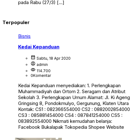
pada Rabu (27/3) […]
Terpopuler
Bisnis
Kedai Kepanduan
calendar_month
Sabtu, 18 Apr 2020
account_circle
admin
visibility
114.700
0
Komentar
Kedai Kepanduan menyediakan: 1. Perlengkapan
Muhammadiyah dan Ortom 2. Seragam dan Atribut
Sekolah 3. Perlengkapan Umum Alamat: Jl. Ki Ageng
Gringsing 8, Pondokmulyo, Gergunung, Klaten Utara
Kontak: CS1 : 082366554000 CS2 : 0882002854000
CS3 : 085881454000 CS4 : 087841254000 CS5 :
083892554000 Nikmati kemudahan belanja:
Facebook Bukalapak Tokopedia Shopee Website