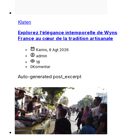
Klaten
Explorez l’élégance intemporelle de Wyns
France au cœur de la tradition artisanale
calendar_month
Kamis, 6 Agt 2026
account_circle
admin
visibility
18
0
Komentar
Auto-generated post_excerpt