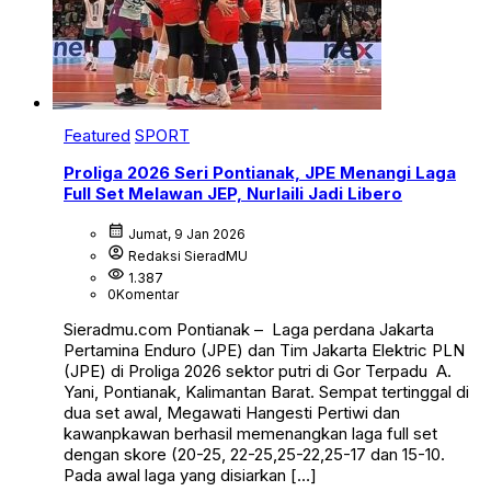
Featured
SPORT
Proliga 2026 Seri Pontianak, JPE Menangi Laga
Full Set Melawan JEP, Nurlaili Jadi Libero
calendar_month
Jumat, 9 Jan 2026
account_circle
Redaksi SieradMU
visibility
1.387
0
Komentar
Sieradmu.com Pontianak – Laga perdana Jakarta
Pertamina Enduro (JPE) dan Tim Jakarta Elektric PLN
(JPE) di Proliga 2026 sektor putri di Gor Terpadu A.
Yani, Pontianak, Kalimantan Barat. Sempat tertinggal di
dua set awal, Megawati Hangesti Pertiwi dan
kawanpkawan berhasil memenangkan laga full set
dengan skore (20-25, 22-25,25-22,25-17 dan 15-10.
Pada awal laga yang disiarkan […]