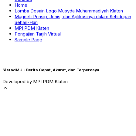
Home
Lomba Desain Logo Musyda Muhammadiyah Klaten
Magnet: Prinsip, Jenis, dan Aplikasinya dalam Kehidupan
Sehari-Hari
MPI PDM Klaten
Pengajian Tarjih Virtual
Sample Page
SieradMU - Berita Cepat, Akurat, dan Terpercaya
Developed by MPI PDM Klaten
expand_less