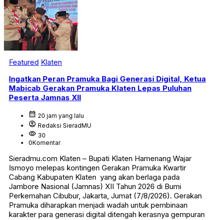
Featured
Klaten
Ingatkan Peran Pramuka Bagi Generasi Digital, Ketua
Mabicab Gerakan Pramuka Klaten Lepas Puluhan
Peserta Jamnas XII
calendar_month
20 jam yang lalu
account_circle
Redaksi SieradMU
visibility
30
0
Komentar
Sieradmu.com Klaten – Bupati Klaten Hamenang Wajar
Ismoyo melepas kontingen Gerakan Pramuka Kwartir
Cabang Kabupaten Klaten yang akan berlaga pada
Jambore Nasional (Jamnas) XII Tahun 2026 di Bumi
Perkemahan Cibubur, Jakarta, Jumat (7/8/2026). Gerakan
Pramuka diharapkan menjadi wadah untuk pembinaan
karakter para generasi digital ditengah kerasnya gempuran