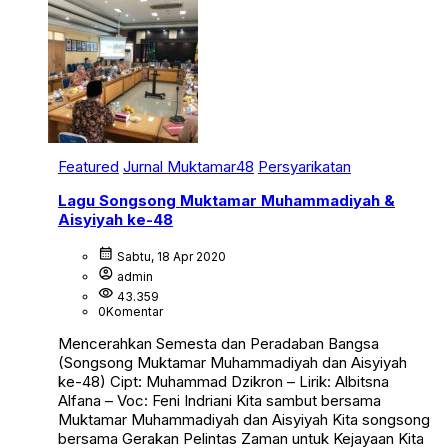
Featured
Jurnal Muktamar48
Persyarikatan
Lagu Songsong Muktamar Muhammadiyah &
Aisyiyah ke-48
calendar_month
Sabtu, 18 Apr 2020
account_circle
admin
visibility
43.359
0
Komentar
Mencerahkan Semesta dan Peradaban Bangsa
(Songsong Muktamar Muhammadiyah dan Aisyiyah
ke-48) Cipt: Muhammad Dzikron – Lirik: Albitsna
Alfana – Voc: Feni Indriani Kita sambut bersama
Muktamar Muhammadiyah dan Aisyiyah Kita songsong
bersama Gerakan Pelintas Zaman untuk Kejayaan Kita