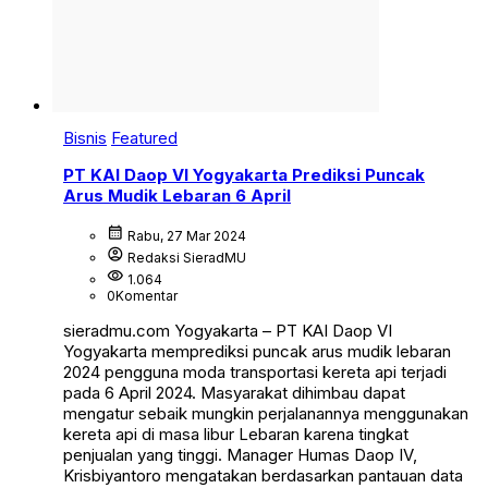
Bisnis
Featured
PT KAI Daop VI Yogyakarta Prediksi Puncak
Arus Mudik Lebaran 6 April
calendar_month
Rabu, 27 Mar 2024
account_circle
Redaksi SieradMU
visibility
1.064
0
Komentar
sieradmu.com Yogyakarta – PT KAI Daop VI
Yogyakarta memprediksi puncak arus mudik lebaran
2024 pengguna moda transportasi kereta api terjadi
pada 6 April 2024. Masyarakat dihimbau dapat
mengatur sebaik mungkin perjalanannya menggunakan
kereta api di masa libur Lebaran karena tingkat
penjualan yang tinggi. Manager Humas Daop IV,
Krisbiyantoro mengatakan berdasarkan pantauan data