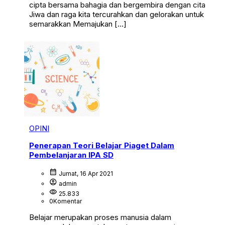
cipta bersama bahagia dan bergembira dengan cita
Jiwa dan raga kita tercurahkan dan gelorakan untuk
semarakkan Memajukan […]
OPINI
Penerapan Teori Belajar Piaget Dalam
Pembelanjaran IPA SD
calendar_month
Jumat, 16 Apr 2021
account_circle
admin
visibility
25.833
0
Komentar
Belajar merupakan proses manusia dalam