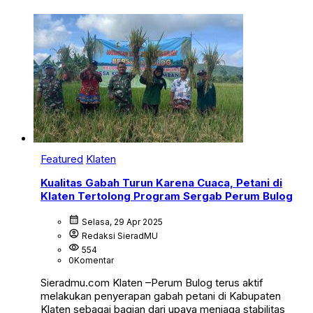
Featured
Klaten
Kualitas Gabah Turun Karena Cuaca, Petani di
Klaten Tertolong Program Sergab Perum Bulog
calendar_month
Selasa, 29 Apr 2025
account_circle
Redaksi SieradMU
visibility
554
0
Komentar
Sieradmu.com Klaten –Perum Bulog terus aktif
melakukan penyerapan gabah petani di Kabupaten
Klaten sebagai bagian dari upaya menjaga stabilitas