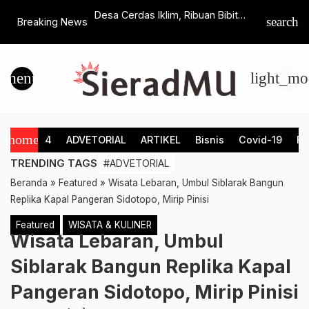
Gelontorkan
Desa Cerdas Iklim, Ribuan Bibit
Kesulitan
search
Breaking News
h Hingga 1 M,
Pohon Ditanam di Agro Techno Park
Spirit Ink
Daftar Kuliah Di
Desa Ponggok
Difabel 
menu
light_mo
home
4
ADVETORIAL
ARTIKEL
Bisnis
Covid-19
Fe
TRENDING TAGS
#ADVETORIAL
Beranda
»
Featured
»
Wisata Lebaran, Umbul Siblarak Bangun
Replika Kapal Pangeran Sidotopo, Mirip Pinisi
Featured
WISATA & KULINER
Wisata Lebaran, Umbul
Siblarak Bangun Replika Kapal
Pangeran Sidotopo, Mirip Pinisi