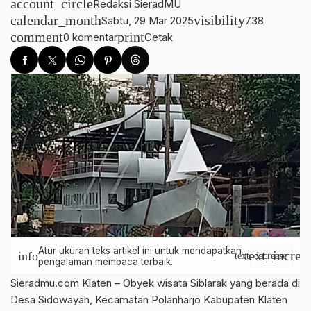
account_circle
Redaksi SieradMU
calendar_month
visibility
Sabtu, 29 Mar 2025
738
comment
print
0 komentar
Cetak
Atur ukuran teks artikel ini untuk mendapatkan
text_increa
info
text_decrease
pengalaman membaca terbaik.
Sieradmu.com Klaten – Obyek wisata Siblarak yang berada di
Desa Sidowayah, Kecamatan Polanharjo Kabupaten Klaten