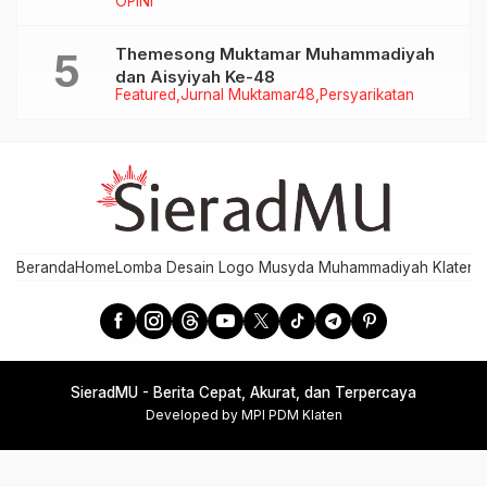
OPINI
Themesong Muktamar Muhammadiyah
dan Aisyiyah Ke-48
Featured
Jurnal Muktamar48
Persyarikatan
Beranda
Home
Lomba Desain Logo Musyda Muhammadiyah Klaten
M
SieradMU - Berita Cepat, Akurat, dan Terpercaya
Developed by MPI PDM Klaten