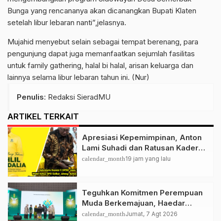
Bunga yang rencananya akan dicanangkan Bupati Klaten
setelah libur lebaran nanti”,jelasnya.
Mujahid menyebut selain sebagai tempat berenang, para
pengunjung dapat juga memanfaatkan sejumlah fasilitas
untuk family gathering, halal bi halal, arisan keluarga dan
lainnya selama libur lebaran tahun ini. (Nur)
Penulis
: Redaksi SieradMU
ARTIKEL TERKAIT
Apresiasi Kepemimpinan, Anton
Lami Suhadi dan Ratusan Kader
Golkar Klaten Ikut Rayakan Ultah
calendar_month
19 jam yang lalu
Ke-50 Bahlil Lahadalia
Teguhkan Komitmen Perempuan
Muda Berkemajuan, Haedar
Nashir Buka Muktamar ke-15
calendar_month
Jumat, 7 Agt 2026