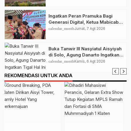
Nasyiatul Aisyiyah di Solo
Ingatkan Peran Pramuka Bagi
Generasi Digital, Ketua Mabicab
Gerakan Pramuka Klaten Lepas
calendar_month
Jumat, 7 Agt 2026
Puluhan Peserta Jamnas XII
Buka Tanwir III Nasyiatul Aisyiyah
di Solo, Agung Danarto Ingatkan
Tigal Hal Ini Untuk Para Kader NA
calendar_month
Kamis, 6 Agt 2026
REKOMENDASI UNTUK ANDA