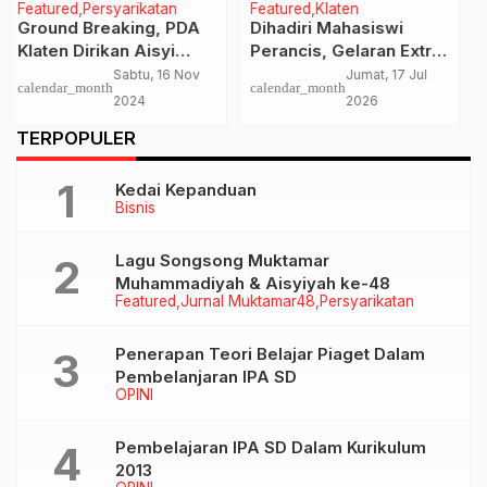
Featured
Klaten
Featured
PAGELARAN
Dihadiri Mahasiswi
Bikin Haru, Para Nakes
Perancis, Gelaran Extra
RSU Cakra Husada Ikuti
Show Tutup Kegiatan
Kontes Paduan Suara
Jumat, 17 Jul
Kamis, 2 Mei
calendar_month
calendar_month
MPLS Ramah dan
Lagu Islami
2026
2024
Fortasi di SMA
…
TERPOPULER
Muhmmadiyah 1 Klaten
Kedai Kepanduan
Bisnis
Lagu Songsong Muktamar
Muhammadiyah & Aisyiyah ke-48
Featured
Jurnal Muktamar48
Persyarikatan
Penerapan Teori Belajar Piaget Dalam
Pembelanjaran IPA SD
OPINI
Pembelajaran IPA SD Dalam Kurikulum
2013