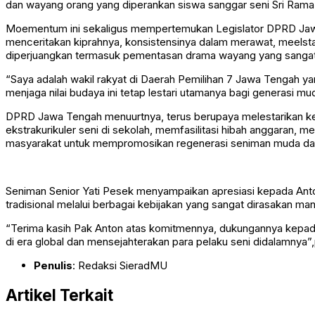
dan wayang orang yang diperankan siswa sanggar seni Sri Rama 
Moementum ini sekaligus mempertemukan Legislator DPRD Jawa 
menceritakan kiprahnya, konsistensinya dalam merawat, meelstar
diperjuangkan termasuk pementasan drama wayang yang sangat lu
“Saya adalah wakil rakyat di Daerah Pemilihan 7 Jawa Tengah ya
menjaga nilai budaya ini tetap lestari utamanya bagi generasi mu
DPRD Jawa Tengah menuurtnya, terus berupaya melestarikan kese
ekstrakurikuler seni di sekolah, memfasilitasi hibah anggaran,
masyarakat untuk mempromosikan regenerasi seniman muda dan 
Seniman Senior Yati Pesek menyampaikan apresiasi kepada Anton
tradisional melalui berbagai kebijakan yang sangat dirasakan ma
“Terima kasih Pak Anton atas komitmennya, dukungannya kepada 
di era global dan mensejahterakan para pelaku seni didalamnya”
Penulis
: Redaksi SieradMU
Artikel Terkait