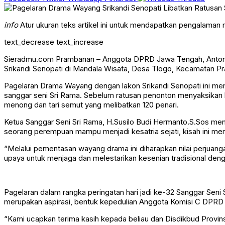
info
Atur ukuran teks artikel ini untuk mendapatkan pengalaman
text_decrease
text_increase
Sieradmu.com Prambanan – Anggota DPRD Jawa Tengah, Anton La
Srikandi Senopati di Mandala Wisata, Desa Tlogo, Kecamatan Pr
Pagelaran Drama Wayang dengan lakon Srikandi Senopati ini me
sanggar seni Sri Rama. Sebelum ratusan penonton menyaksikan kisah
menong dan tari semut yang melibatkan 120 penari.
Ketua Sanggar Seni Sri Rama, H.Susilo Budi Hermanto.S.Sos me
seorang perempuan mampu menjadi kesatria sejati, kisah ini me
“Melalui pementasan wayang drama ini diharapkan nilai perjuang
upaya untuk menjaga dan melestarikan kesenian tradisional den
Pagelaran dalam rangka peringatan hari jadi ke-32 Sanggar Sen
merupakan aspirasi, bentuk kepedulian Anggota Komisi C DPRD Ja
“Kami ucapkan terima kasih kepada beliau dan Disdikbud Provin