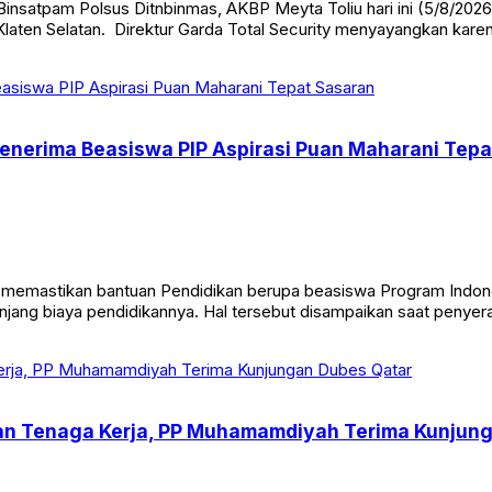
insatpam Polsus Ditnbinmas, AKBP Meyta Toliu hari ini (5/8/2026
 Klaten Selatan. Direktur Garda Total Security menyayangkan ka
Penerima Beasiswa PIP Aspirasi Puan Maharani Tep
mastikan bantuan Pendidikan berupa beasiswa Program Indonesia
jang biaya pendidikannya. Hal tersebut disampaikan saat penyer
dan Tenaga Kerja, PP Muhamamdiyah Terima Kunjun