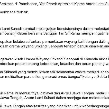
 membaca terbaik.
mi Suhadi kembali melanjutkan konsistensinya dalam melestari
ambanan, Klaten bersama Sanggar Tari Sri Rama memperingati hari
rupakan kolaborasi antara pementasan wayang kulit dengan dalan
 drama wayang Srikandi Senopati terlebih dahulu disajikan aneka tar
ngatakan kisah Drama Wayang Srikandi Senopati di Mandala Krida
mberikan pesan tentang keberanian, keadilan dan peran penting w
an Srikandi yang membuktikan tak selamanya wanita menjadi sosok 
gan melibatkan para calon generasi emas bangsa”,katanya, Sabtu
i Sri Rama ini menurutnya, dibiayai dari APBD Jawa Tengah melal
wa Tengah, Anton Lami Suhadi dalam menjaga dan melestarikan kese
si Jawa Tengah atas fasilitas yang diberikan untuk keberlangsun