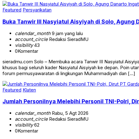
Featured
Persyarikatan
Buka Tanwir III Nasyiatul Aisyiyah di Solo, Agung 
calendar_month
9 jam yang lalu
account_circle
Redaksi SieradMU
visibility
43
0
Komentar
sieradmu.com Solo – Membuka acara Tanwir III Nasyiatul Aisyi
khusus bagi seluruh kader Nasyiatul Aisyiyah ke depan. Poin u
forum permusyawaratan di lingkungan Muhammadiyah dan […]
Featured
Klaten
Jumlah Personilnya Melebihi Personil TNI-Polri, 
calendar_month
Rabu, 5 Agt 2026
account_circle
Redaksi SieradMU
visibility
62
0
Komentar