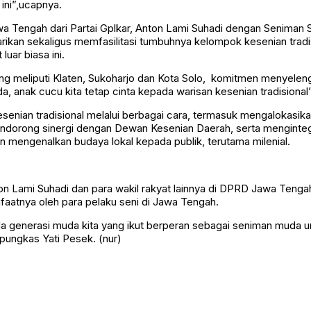
ini”,ucapnya.
Tengah dari Partai Gplkar, Anton Lami Suhadi dengan Seniman S
ikan sekaligus memfasilitasi tumbuhnya kelompok kesenian tradis
ar biasa ini.
ng meliputi Klaten, Sukoharjo dan Kota Solo, komitmen menyeleng
da, anak cucu kita tetap cinta kepada warisan kesenian tradisional
nian tradisional melalui berbagai cara, termasuk mengalokasika
 mendorong sinergi dengan Dewan Kesenian Daerah, serta menginteg
mengenalkan budaya lokal kepada publik, terutama milenial.
 Lami Suhadi dan para wakil rakyat lainnya di DPRD Jawa Tengah 
nfaatnya oleh para pelaku seni di Jawa Tengah.
generasi muda kita yang ikut berperan sebagai seniman muda unt
,pungkas Yati Pesek. (nur)