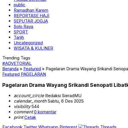
public
Ramadhan Karem
REPORTASE HAJI
SEPUTAR JOGJA
Solo Raya
SPORT
Tarjih
Uncategorized
WISATA & KULINER
Trending Tags
#ADVETORIAL
Beranda
»
Featured
»
Pagelaran Drama Wayang Srikandi Senopat
Featured
PAGELARAN
Pagelaran Drama Wayang Srikandi Senopati Libatk
account_circle
Redaksi SieradMU
calendar_month
Sabtu, 6 Des 2025
visibility
544
comment
0 komentar
print
Cetak
Facebook
Twitter
Whatsapp
Pinterest
Threads