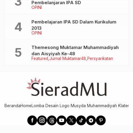
Pembelanjaran IPA SD
OPINI
Pembelajaran IPA SD Dalam Kurikulum
2013
OPINI
Themesong Muktamar Muhammadiyah
dan Aisyiyah Ke-48
Featured
Jurnal Muktamar48
Persyarikatan
Beranda
Home
Lomba Desain Logo Musyda Muhammadiyah Klaten
M