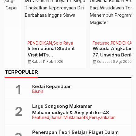
PENDIDIKAN
Solo Raya
Featured
PENDIDIKAN
International Student
Wisuda Angkatan Ke-
Visit MTs
77, Unwidha Berikan
Muhammadiyah 7 Klego
Beasiswa Bagi
calendar_month
Rabu, 11 Feb 2026
calendar_month
Selasa, 26 Agt 2025
Tingkatkan
Wisudawan Terbaik
…
TERPOPULER
Kepercayaan Diri
Menempuh Program
Berbahasa Inggris
Magister
Kedai Kepanduan
Siswa
Bisnis
Lagu Songsong Muktamar
Muhammadiyah & Aisyiyah ke-48
Featured
Jurnal Muktamar48
Persyarikatan
Penerapan Teori Belajar Piaget Dalam