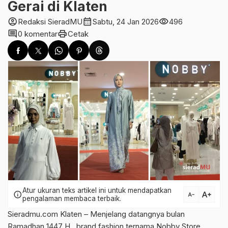
Gerai di Klaten
account_circle
calendar_month
visibility
Redaksi SieradMU
Sabtu, 24 Jan 2026
496
comment
print
0 komentar
Cetak
Atur ukuran teks artikel ini untuk mendapatkan
text_increase
info
text_decrease
pengalaman membaca terbaik.
Sieradmu.com Klaten – Menjelang datangnya bulan
Ramadhan 1447 H, brand fashion ternama Nobby Store