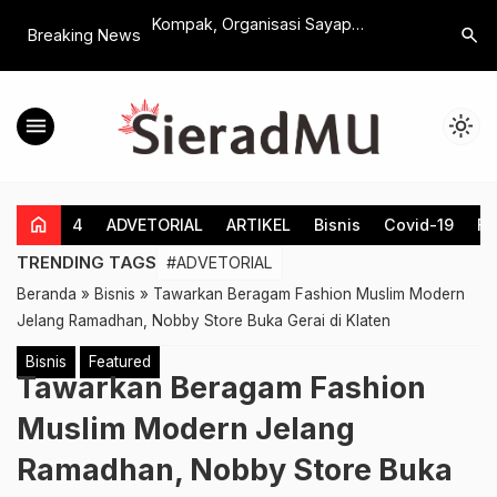
Dorong Musda DPD
Kompak, Organisasi Sayap
Jadi Prio
search
Breaking News
 Dilakukan Secara
Perempuan Gerindra Klaten Berbagi
BPN Klat
Ratusan Takjil dan Diskusi Jelang
Bidang Ta
Iftar
menu
light_mode
home
4
ADVETORIAL
ARTIKEL
Bisnis
Covid-19
Fe
TRENDING TAGS
#ADVETORIAL
Beranda
»
Bisnis
»
Tawarkan Beragam Fashion Muslim Modern
Jelang Ramadhan, Nobby Store Buka Gerai di Klaten
Bisnis
Featured
Tawarkan Beragam Fashion
Muslim Modern Jelang
Ramadhan, Nobby Store Buka