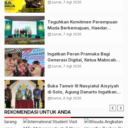
Golkar Klaten Ikut Rayakan Ultah
calendar_month
Jumat, 7 Agt 2026
Ke-50 Bahlil Lahadalia
Teguhkan Komitmen Perempuan
Muda Berkemajuan, Haedar
Nashir Buka Muktamar ke-15
calendar_month
Jumat, 7 Agt 2026
Nasyiatul Aisyiyah di Solo
Ingatkan Peran Pramuka Bagi
Generasi Digital, Ketua Mabicab
Gerakan Pramuka Klaten Lepas
calendar_month
Jumat, 7 Agt 2026
Puluhan Peserta Jamnas XII
Buka Tanwir III Nasyiatul Aisyiyah
di Solo, Agung Danarto Ingatkan
Tigal Hal Ini Untuk Para Kader NA
calendar_month
Kamis, 6 Agt 2026
REKOMENDASI UNTUK ANDA