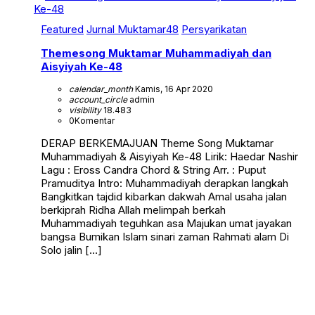
Featured
Jurnal Muktamar48
Persyarikatan
Themesong Muktamar Muhammadiyah dan
Aisyiyah Ke-48
calendar_month
Kamis, 16 Apr 2020
account_circle
admin
visibility
18.483
0
Komentar
DERAP BERKEMAJUAN Theme Song Muktamar
Muhammadiyah & Aisyiyah Ke-48 Lirik: Haedar Nashir
Lagu : Eross Candra Chord & String Arr. : Puput
Pramuditya Intro: Muhammadiyah derapkan langkah
Bangkitkan tajdid kibarkan dakwah Amal usaha jalan
berkiprah Ridha Allah melimpah berkah
Muhammadiyah teguhkan asa Majukan umat jayakan
bangsa Bumikan Islam sinari zaman Rahmati alam Di
Solo jalin […]