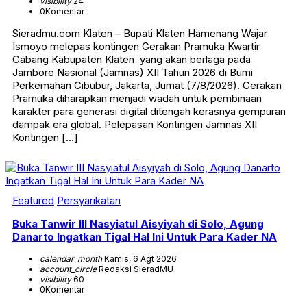
visibility
24
0
Komentar
Sieradmu.com Klaten – Bupati Klaten Hamenang Wajar
Ismoyo melepas kontingen Gerakan Pramuka Kwartir
Cabang Kabupaten Klaten yang akan berlaga pada
Jambore Nasional (Jamnas) XII Tahun 2026 di Bumi
Perkemahan Cibubur, Jakarta, Jumat (7/8/2026). Gerakan
Pramuka diharapkan menjadi wadah untuk pembinaan
karakter para generasi digital ditengah kerasnya gempuran
dampak era global. Pelepasan Kontingen Jamnas XII
Kontingen […]
Featured
Persyarikatan
Buka Tanwir III Nasyiatul Aisyiyah di Solo, Agung
Danarto Ingatkan Tigal Hal Ini Untuk Para Kader NA
calendar_month
Kamis, 6 Agt 2026
account_circle
Redaksi SieradMU
visibility
60
0
Komentar