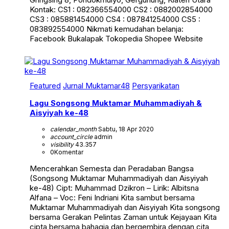
Kontak: CS1 : 082366554000 CS2 : 0882002854000
CS3 : 085881454000 CS4 : 087841254000 CS5 :
083892554000 Nikmati kemudahan belanja:
Facebook Bukalapak Tokopedia Shopee Website
Featured
Jurnal Muktamar48
Persyarikatan
Lagu Songsong Muktamar Muhammadiyah &
Aisyiyah ke-48
calendar_month
Sabtu, 18 Apr 2020
account_circle
admin
visibility
43.357
0
Komentar
Mencerahkan Semesta dan Peradaban Bangsa
(Songsong Muktamar Muhammadiyah dan Aisyiyah
ke-48) Cipt: Muhammad Dzikron – Lirik: Albitsna
Alfana – Voc: Feni Indriani Kita sambut bersama
Muktamar Muhammadiyah dan Aisyiyah Kita songsong
bersama Gerakan Pelintas Zaman untuk Kejayaan Kita
cipta bersama bahagia dan bergembira dengan cita