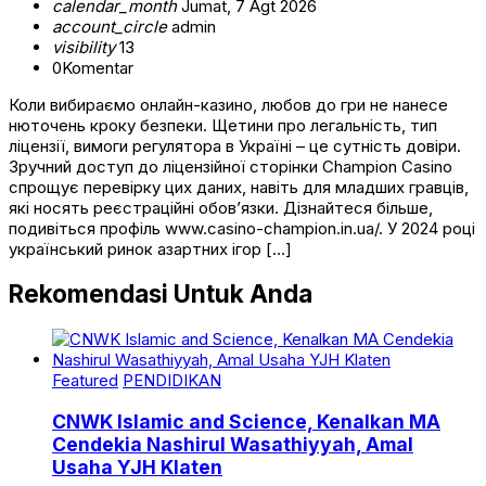
calendar_month
Jumat, 7 Agt 2026
account_circle
admin
visibility
13
0
Komentar
Коли вибираємо онлайн-казино, любов до гри не нанесе
нюточень кроку безпеки. Щетини про легальність, тип
ліцензії, вимоги регулятора в Україні – це сутність довіри.
Зручний доступ до ліцензійної сторінки Champion Casino
спрощує перевірку цих даних, навіть для младших гравців,
які носять реєстраційні обов’язки. Дізнайтеся більше,
подивіться профіль www.casino-champion.in.ua/. У 2024 році
український ринок азартних ігор […]
Rekomendasi Untuk Anda
Featured
PENDIDIKAN
CNWK Islamic and Science, Kenalkan MA
Cendekia Nashirul Wasathiyyah, Amal
Usaha YJH Klaten