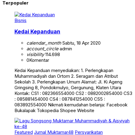
Terpopuler
Bisnis
Kedai Kepanduan
calendar_month
Sabtu, 18 Apr 2020
account_circle
admin
visibility
114.698
0
Komentar
Kedai Kepanduan menyediakan: 1. Perlengkapan
Muhammadiyah dan Ortom 2. Seragam dan Atribut
Sekolah 3. Perlengkapan Umum Alamat: Jl. Ki Ageng
Gringsing 8, Pondokmulyo, Gergunung, Klaten Utara
Kontak: CS1 : 082366554000 CS2 : 0882002854000 CS3
: 085881454000 CS4 : 087841254000 CS5 :
083892554000 Nikmati kemudahan belanja: Facebook
Bukalapak Tokopedia Shopee Website
Featured
Jurnal Muktamar48
Persyarikatan