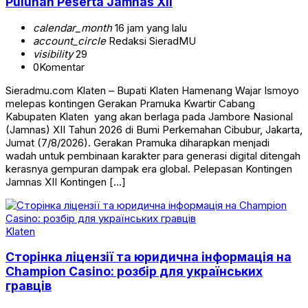
Puluhan Peserta Jamnas XII
calendar_month
16 jam yang lalu
account_circle
Redaksi SieradMU
visibility
29
0
Komentar
Sieradmu.com Klaten – Bupati Klaten Hamenang Wajar Ismoyo
melepas kontingen Gerakan Pramuka Kwartir Cabang
Kabupaten Klaten yang akan berlaga pada Jambore Nasional
(Jamnas) XII Tahun 2026 di Bumi Perkemahan Cibubur, Jakarta,
Jumat (7/8/2026). Gerakan Pramuka diharapkan menjadi
wadah untuk pembinaan karakter para generasi digital ditengah
kerasnya gempuran dampak era global. Pelepasan Kontingen
Jamnas XII Kontingen […]
Klaten
Сторінка ліцензії та юридична інформація на
Champion Casino: розбір для українських
гравців