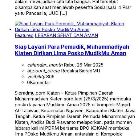
dalam mewujudkan cita cita bangsa. Hal tersebut
disampaikan saat menjawab peserfta Sosialisasi 4 Pilar
yaitu Pancasila, UUD […]
Featured
LEBARAN SEHAT DAN AMAN
Siap Layani Para Pemudik, Muhammadiyah
Klaten Dirikan Lima Posko MudikMu Aman
calendar_month
Rabu, 26 Mar 2025
account_circle
Redaksi SieradMU
visibility
806
0
Komentar
Sieradmu.com Klaten – Ketua Pimpinan Daerah
Muhammadiyah Klaten sore tadi (26/3/2025) membuka
posko layanan Mudikmu Aman 2025 di komplek Masjid
At-Ta’awun, Kecamatan Ngawen, Kabupaten Klaten Jawa
Tengah. Ketua Pimpinan Daerah Pemuda Muhammadiyah
Klaten, Andika Budi Riswanto melaporkan, pada momen
lebaran kali ini PDPM bersama BPO KOKAM membuka
lima POsko Mudikmu Aman, antaralain di Kompolek