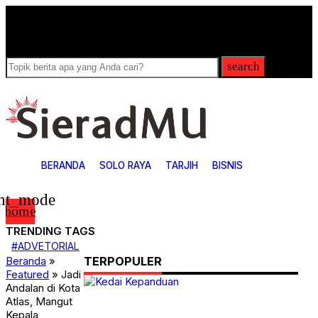
Breaking
News
search
BERANDA
SOLO RAYA
TARJIH
BISNIS
ght_mode
home
TRENDING TAGS
4
#ADVETORIAL
ADVETORIAL
Beranda
»
TERPOPULER
ARTIKEL
Featured
»
Jadi
Bisnis
Andalan di Kota
Covid-19
Atlas, Mangut
Featured
Games
Kepala