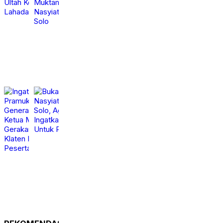
Ratusan Kader Golkar
Nashir Buka
Klaten Ikut Rayakan
Muktamar ke-15
Ultah Ke-50 Bahlil
Nasyiatul Aisyiyah di
Lahadalia
Solo
Jumat,
Jumat,
calendar_month
calendar_month
7 Agt
7 Agt
2026
2026
Ingatkan Peran
Buka Tanwir III
Pramuka Bagi
Nasyiatul Aisyiyah di
Generasi Digital,
Solo, Agung Danarto
Ketua Mabicab
Ingatkan Tigal Hal Ini
Gerakan Pramuka
Untuk Para Kader NA
Klaten Lepas Puluhan
Kamis,
Peserta Jamnas XII
calendar_month
6 Agt
2026
Jumat,
calendar_month
7 Agt
2026