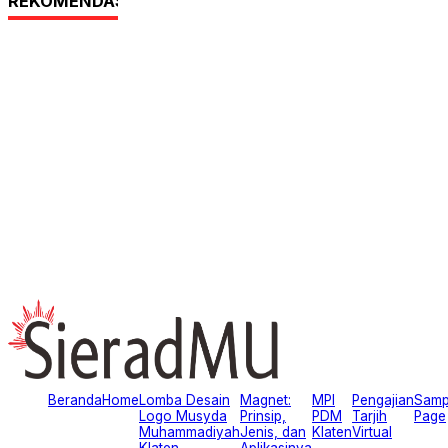
REKOMENDASI UNTUK ANDA
Beranda
Home
Lomba Desain
Magnet:
MPI
Pengajian
Samp
Logo Musyda
Prinsip,
PDM
Tarjih
Page
Muhammadiyah
Jenis, dan
Klaten
Virtual