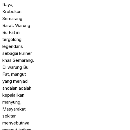
Raya,
Krobokan,
Semarang
Barat. Warung
Bu Fat ini
tergolong
legendaris
sebagai kuliner
khas Semarang.
Di warung Bu
Fat, mangut
yang menjadi
andalan adalah
kepala ikan
manyung,
Masyarakat
sekitar
menyebutnya
mangut ‘ndhas