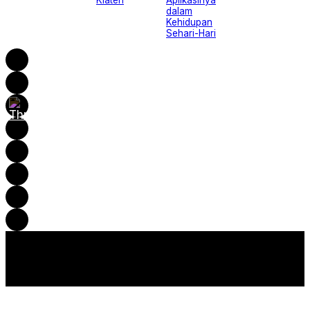
Klaten
Aplikasinya
dalam
Kehidupan
Sehari-Hari
SieradMU - Berita Cepat, Akurat, dan Terpercaya
Developed by MPI PDM Klaten