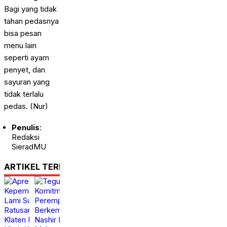
Bagi yang tidak
tahan pedasnya
bisa pesan
menu lain
seperti ayam
penyet, dan
sayuran yang
tidak terlalu
pedas. (Nur)
Penulis
:
Redaksi
SieradMU
ARTIKEL TERKAIT
Apresiasi
Teguhkan Komitmen
Kepemimpinan, Anton
Perempuan Muda
Lami Suhadi dan
Berkemajuan, Haedar