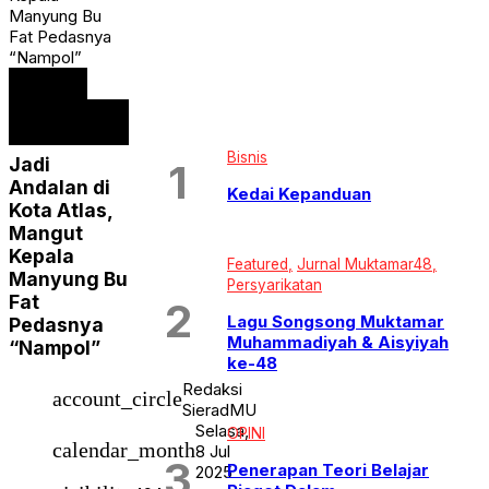
HUKUM & KRIMINAL
Manyung Bu
Jurnal Muktamar48
Fat Pedasnya
JURNAL MUSYDA XIV
“Nampol”
KHASANAH RAMADHAN
Featured
KIPRAH
Klaten
WISATA &
Klaten Terkini
KULINER
KRONIK
Bisnis
KULINER
Jadi
LEBARAN SEHAT DAN AMAN
Andalan di
Kedai Kepanduan
News
Kota Atlas,
OPINI
Mangut
Opini Kiprah
PAGELARAN
Kepala
Featured
Jurnal Muktamar48
PATROLI
Manyung Bu
Persyarikatan
PEMILUSERENTAK2024
Fat
PENDIDIKAN
Lagu Songsong Muktamar
Pedasnya
Persyarikatan
Muhammadiyah & Aisyiyah
Pilkada Serentak
“Nampol”
ke-48
public
Ramadhan Karem
Redaksi
account_circle
REPORTASE HAJI
SieradMU
SEPUTAR JOGJA
Selasa,
OPINI
Solo Raya
calendar_month
8 Jul
SPORT
Penerapan Teori Belajar
2025
Tarjih