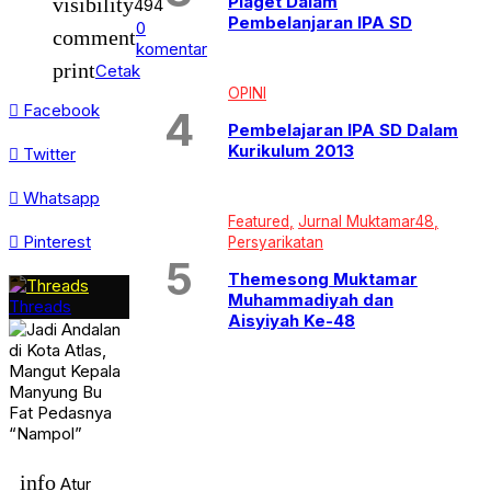
Piaget Dalam
visibility
494
Uncategorized
Pembelanjaran IPA SD
WISATA & KULINER
0
comment
komentar
print
Cetak
OPINI
Facebook
Pembelajaran IPA SD Dalam
Kurikulum 2013
Twitter
Whatsapp
Featured
Jurnal Muktamar48
Pinterest
Persyarikatan
Themesong Muktamar
Muhammadiyah dan
Threads
Aisyiyah Ke-48
info
Atur