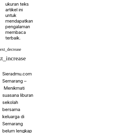
ukuran teks
artikel ini
untuk
mendapatkan
pengalaman
membaca
terbaik.
text_decrease
xt_increase
Sieradmu.com
Semarang –
Menikmati
suasana liburan
sekolah
bersama
keluarga di
Semarang
belum lengkap