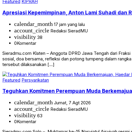
Featured
KIPRAH
Apresiasi Kepemimpinan, Anton Lami Suhadi dan Ra
calendar_month
17 jam yang lalu
account_circle
Redaksi SieradMU
visibility
38
0
Komentar
Sieradmu.com Klaten – Anggota DPRD Jawa Tengah dari Fraksi Pa
sosial, doa bersama, refleksi dan potong tumpeng dalam rangk
tersebut dilaksanakan […]
Featured
Persyarikatan
Teguhkan Komitmen Perempuan Muda Berkemajuan, 
calendar_month
Jumat, 7 Agt 2026
account_circle
Redaksi SieradMU
visibility
63
0
Komentar
Sieradmu.com Solo – Muktamar ke-15 Nasyiatul Aisyiyah resmi