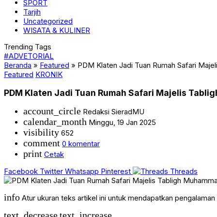
SPORT
Tarjih
Uncategorized
WISATA & KULINER
Trending Tags
#ADVETORIAL
Beranda
»
Featured
»
PDM Klaten Jadi Tuan Rumah Safari Maje
Featured
KRONIK
PDM Klaten Jadi Tuan Rumah Safari Majelis Tabl
account_circle
Redaksi SieradMU
calendar_month
Minggu, 19 Jan 2025
visibility
652
comment
0 komentar
print
Cetak
Facebook
Twitter
Whatsapp
Pinterest
Threads
info
Atur ukuran teks artikel ini untuk mendapatkan pengalama
text_decrease
text_increase