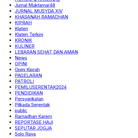
Jurnal Muktamar48
JURNAL MUSYDA XIV
KHASANAH RAMADHAN
KIPRAH
Klaten
Klaten Terkini
KRONIK
KULINER
LEBARAN SEHAT DAN AMAN
News
OPINI
Opini Kiprah
PAGELARAN
PATROLI
PEMILUSERENTAK2024
PENDIDIKAN
Persyarikatan
Pilkada Serentak
public
Ramadhan Karem
REPORTASE HAJI
SEPUTAR JOGJA
Solo Raya