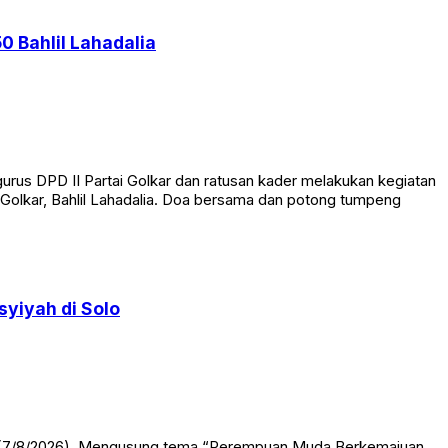
0 Bahlil Lahadalia
rus DPD II Partai Golkar dan ratusan kader melakukan kegiatan
Golkar, Bahlil Lahadalia. Doa bersama dan potong tumpeng
yiyah di Solo
at (7/8/2026). Mengusung tema “Perempuan Muda Berkemajuan