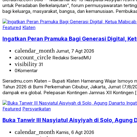
untuk Peradaban Berkelanjutan”, forum permusyawaratan terti
bagi keluarga, masyarakat, bangsa, dan kemanusiaan. Pembuk
Featured
Klaten
Ingatkan Peran Pramuka Bagi Generasi Digital, K
calendar_month
Jumat, 7 Agt 2026
account_circle
Redaksi SieradMU
visibility
31
0
Komentar
Sieradmu.com Klaten – Bupati Klaten Hamenang Wajar Ismoyo m
Tahun 2026 di Bumi Perkemahan Cibubur, Jakarta, Jumat (7/8/2
dampak era global. Pelepasan Kontingen Jamnas XII Kontingen 
Featured
Persyarikatan
Buka Tanwir III Nasyiatul Aisyiyah di Solo, Agung 
calendar_month
Kamis, 6 Agt 2026