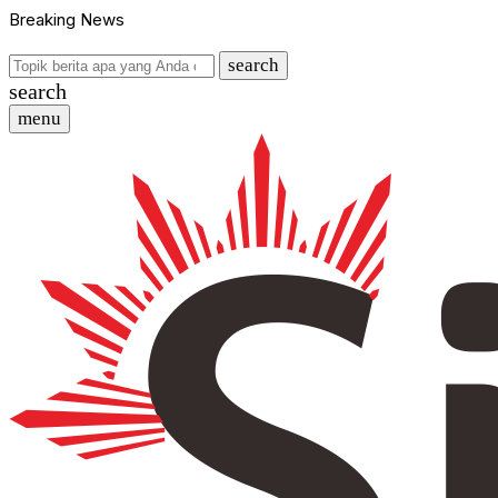
Breaking News
search
search
menu