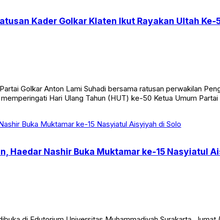
tusan Kader Golkar Klaten Ikut Rayakan Ultah Ke-5
rtai Golkar Anton Lami Suhadi bersama ratusan perwakilan Pengu
a memperingati Hari Ulang Tahun (HUT) ke-50 Ketua Umum Partai 
Haedar Nashir Buka Muktamar ke-15 Nasyiatul Ais
 dibuka di Edutorium Universitas Muhammadiyah Surakarta, Jum