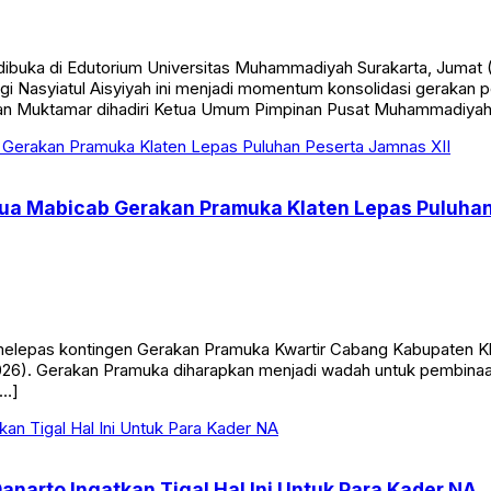
 dibuka di Edutorium Universitas Muhammadiyah Surakarta, Jum
nggi Nasyiatul Aisyiyah ini menjadi momentum konsolidasi gera
aan Muktamar dihadiri Ketua Umum Pimpinan Pusat Muhammadiya
etua Mabicab Gerakan Pramuka Klaten Lepas Puluhan
elepas kontingen Gerakan Pramuka Kwartir Cabang Kabupaten Kl
026). Gerakan Pramuka diharapkan menjadi wadah untuk pembinaan
[…]
Danarto Ingatkan Tigal Hal Ini Untuk Para Kader NA