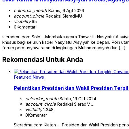
calendar_month
Kamis, 6 Agt 2026
account_circle
Redaksi SieradMU
visibility
65
0
Komentar
sieradmu.com Solo – Membuka acara Tanwir III Nasyiatul Aisyi
khusus bagi seluruh kader Nasyiatul Aisyiyah ke depan. Poin u
forum permusyawaratan di lingkungan Muhammadiyah dan […]
Rekomendasi Untuk Anda
Featured
News
Pelantikan Presiden dan Wakil Presiden Ter
calendar_month
Sabtu, 19 Okt 2024
account_circle
Redaksi SieradMU
visibility
1.348
0
Komentar
Sieradmu.com Klaten – Presiden dan Wakil Presiden perio