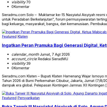
visibility
70
0
Komentar
Sieradmu.com Solo – Muktamar ke-15 Nasyiatul Aisyiyah resmi
untuk Peradaban Berkelanjutan”, forum permusyawaratan terti
bagi keluarga, masyarakat, bangsa, dan kemanusiaan. Pembuk
Featured
Klaten
Ingatkan Peran Pramuka Bagi Generasi Digital, K
calendar_month
Jumat, 7 Agt 2026
account_circle
Redaksi SieradMU
visibility
39
0
Komentar
Sieradmu.com Klaten – Bupati Klaten Hamenang Wajar Ismoyo m
Tahun 2026 di Bumi Perkemahan Cibubur, Jakarta, Jumat (7/8/2
dampak era global. Pelepasan Kontingen Jamnas XII Kontingen 
Featured
Persyarikatan
Buka Tanwir III Nasyiatul Aisyiyah di Solo, Agung 