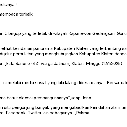
 membaca terbaik.
kan Clongop yang terletak di wilayah Kapanewon Gedangsari, Gunu
a melihat keindahan panorama Kabupaten Klaten yang terbentang sa
 jalur perbukitan yang menghubujngkan Kabupaten Klaten dengan
n”,kata Sarjono (43) warga Jatinom, Klaten, Minggu (12/1/2025).
ini melalui media sosial yang lalu lalang diberandanya. Bersama 
arena baru seleesai pembangunannya”,ucap Jono.
, dari situ pengunjung banyak yang mengabadikan keindahan alam 
am, Facebook, Twitter lain sebagainya. (Rahma)