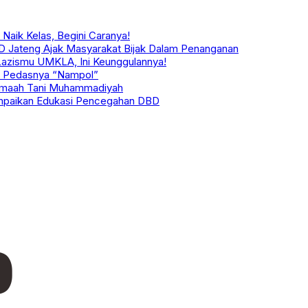
Naik Kelas, Begini Caranya!
RD Jateng Ajak Masyarakat Bijak Dalam Penanganan
 Lazismu UMKLA, Ini Keunggulannya!
at Pedasnya “Nampol”
Jamaah Tani Muhammadiyah
mpaikan Edukasi Pencegahan DBD