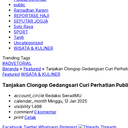
public
Ramadhan Karem
REPORTASE HAJI
SEPUTAR JOGJA
Solo Raya
SPORT
Tarjih
Uncategorized
WISATA & KULINER
Trending Tags
#ADVETORIAL
Beranda
»
Featured
»
Tanjakan Clongop Gedangsari Curi Perhatia
Featured
WISATA & KULINER
Tanjakan Clongop Gedangsari Curi Perhatian Publik
account_circle
Redaksi SieradMU
calendar_month
Minggu, 12 Jan 2025
visibility
1.498
comment
0 komentar
print
Cetak
Facebook
Twitter
Whatsapp
Pinterest
Threads