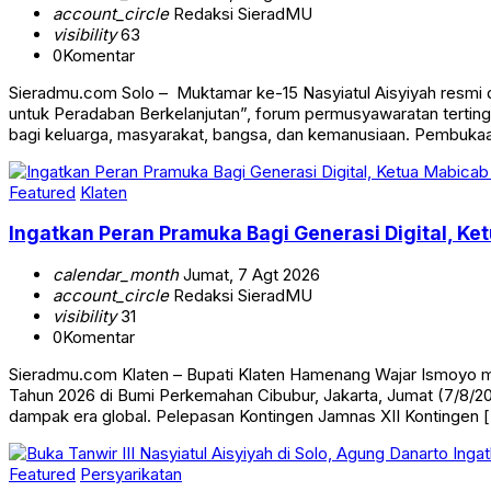
account_circle
Redaksi SieradMU
visibility
63
0
Komentar
Sieradmu.com Solo – Muktamar ke-15 Nasyiatul Aisyiyah resmi
untuk Peradaban Berkelanjutan”, forum permusyawaratan terti
bagi keluarga, masyarakat, bangsa, dan kemanusiaan. Pembuk
Featured
Klaten
Ingatkan Peran Pramuka Bagi Generasi Digital, K
calendar_month
Jumat, 7 Agt 2026
account_circle
Redaksi SieradMU
visibility
31
0
Komentar
Sieradmu.com Klaten – Bupati Klaten Hamenang Wajar Ismoyo m
Tahun 2026 di Bumi Perkemahan Cibubur, Jakarta, Jumat (7/8/2
dampak era global. Pelepasan Kontingen Jamnas XII Kontingen 
Featured
Persyarikatan