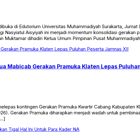
 dibuka di Edutorium Universitas Muhammadiyah Surakarta, Jum
nggi Nasyiatul Aisyiyah ini menjadi momentum konsolidasi gera
aan Muktamar dihadiri Ketua Umum Pimpinan Pusat Muhammadiya
etua Mabicab Gerakan Pramuka Klaten Lepas Puluhan
elepas kontingen Gerakan Pramuka Kwartir Cabang Kabupaten Kl
026). Gerakan Pramuka diharapkan menjadi wadah untuk pembinaan
[…]