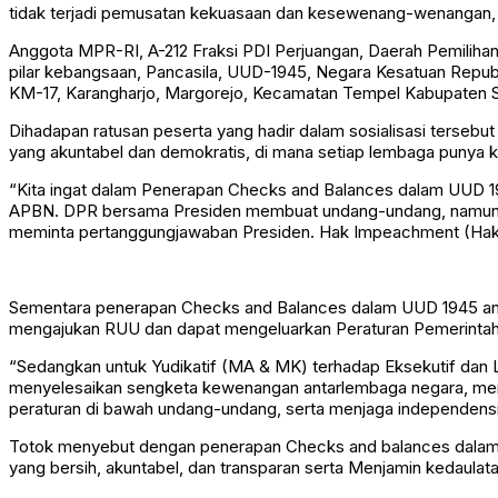
tidak terjadi pemusatan kekuasaan dan kesewenang-wenangan
Anggota MPR-RI, A-212 Fraksi PDI Perjuangan, Daerah Pemiliha
pilar kebangsaan, Pancasila, UUD-1945, Negara Kesatuan Repub
KM-17, Karangharjo, Margorejo, Kecamatan Tempel Kabupaten S
Dihadapan ratusan peserta yang hadir dalam sosialisasi terse
yang akuntabel dan demokratis, di mana setiap lembaga punya ko
“Kita ingat dalam Penerapan Checks and Balances dalam UUD 1
APBN. DPR bersama Presiden membuat undang-undang, namun D
meminta pertanggungjawaban Presiden. Hak Impeachment (Hak M
Sementara penerapan Checks and Balances dalam UUD 1945 antar
mengajukan RUU dan dapat mengeluarkan Peraturan Pemerintah
“Sedangkan untuk Yudikatif (MA & MK) terhadap Eksekutif dan L
menyelesaikan sengketa kewenangan antarlembaga negara, memas
peraturan di bawah undang-undang, serta menjaga independen
Totok menyebut dengan penerapan Checks and balances dalam 
yang bersih, akuntabel, dan transparan serta Menjamin kedaulat