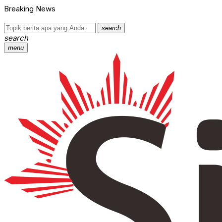
Breaking News
search
search
menu