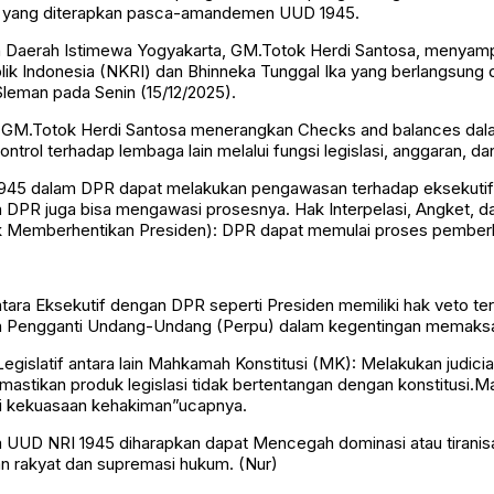
, yang diterapkan pasca-amandemen UUD 1945.
n Daerah Istimewa Yogyakarta, GM.Totok Herdi Santosa, menyampa
lik Indonesia (NKRI) dan Bhinneka Tunggal Ika yang berlangsun
leman pada Senin (15/12/2025).
but GM.Totok Herdi Santosa menerangkan Checks and balances da
ntrol terhadap lembaga lain melalui fungsi legislasi, anggaran, 
945 dalam DPR dapat melakukan pengawasan terhadap eksekutif,
PR juga bisa mengawasi prosesnya. Hak Interpelasi, Angket,
emberhentikan Presiden): DPR dapat memulai proses pemberhent
a Eksekutif dengan DPR seperti Presiden memiliki hak veto terb
 Pengganti Undang-Undang (Perpu) dalam kegentingan memaksa, 
egislatif antara lain Mahkamah Konstitusi (MK): Melakukan judic
tikan produk legislasi tidak bertentangan dengan konstitusi.M
si kekuasaan kehakiman”ucapnya.
UUD NRI 1945 diharapkan dapat Mencegah dominasi atau tiranis
an rakyat dan supremasi hukum. (Nur)