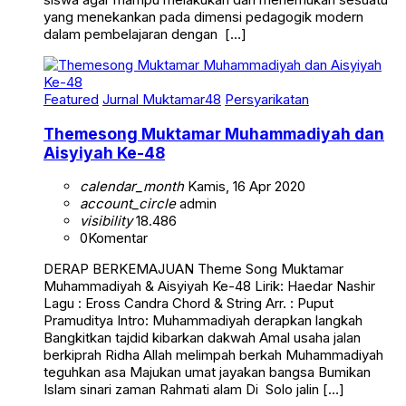
yang menekankan pada dimensi pedagogik modern
dalam pembelajaran dengan […]
Featured
Jurnal Muktamar48
Persyarikatan
Themesong Muktamar Muhammadiyah dan
Aisyiyah Ke-48
calendar_month
Kamis, 16 Apr 2020
account_circle
admin
visibility
18.486
0
Komentar
DERAP BERKEMAJUAN Theme Song Muktamar
Muhammadiyah & Aisyiyah Ke-48 Lirik: Haedar Nashir
Lagu : Eross Candra Chord & String Arr. : Puput
Pramuditya Intro: Muhammadiyah derapkan langkah
Bangkitkan tajdid kibarkan dakwah Amal usaha jalan
berkiprah Ridha Allah melimpah berkah Muhammadiyah
teguhkan asa Majukan umat jayakan bangsa Bumikan
Islam sinari zaman Rahmati alam Di Solo jalin […]