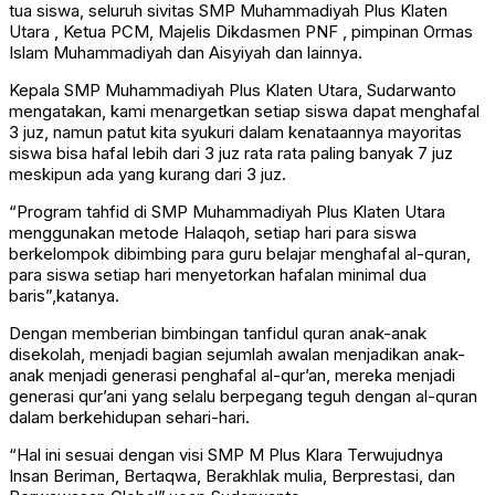
tua siswa, seluruh sivitas SMP Muhammadiyah Plus Klaten
Utara , Ketua PCM, Majelis Dikdasmen PNF , pimpinan Ormas
Islam Muhammadiyah dan Aisyiyah dan lainnya.
Kepala SMP Muhammadiyah Plus Klaten Utara, Sudarwanto
mengatakan, kami menargetkan setiap siswa dapat menghafal
3 juz, namun patut kita syukuri dalam kenataannya mayoritas
siswa bisa hafal lebih dari 3 juz rata rata paling banyak 7 juz
meskipun ada yang kurang dari 3 juz.
“Program tahfid di SMP Muhammadiyah Plus Klaten Utara
menggunakan metode Halaqoh, setiap hari para siswa
berkelompok dibimbing para guru belajar menghafal al-quran,
para siswa setiap hari menyetorkan hafalan minimal dua
baris”,katanya.
Dengan memberian bimbingan tanfidul quran anak-anak
disekolah, menjadi bagian sejumlah awalan menjadikan anak-
anak menjadi generasi penghafal al-qur’an, mereka menjadi
generasi qur’ani yang selalu berpegang teguh dengan al-quran
dalam berkehidupan sehari-hari.
“Hal ini sesuai dengan visi SMP M Plus Klara Terwujudnya
Insan Beriman, Bertaqwa, Berakhlak mulia, Berprestasi, dan