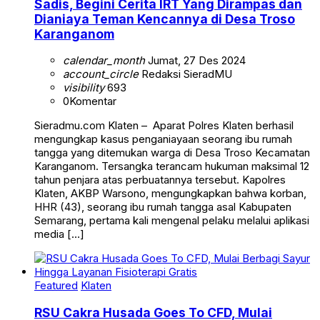
Sadis, Begini Cerita IRT Yang Dirampas dan
Dianiaya Teman Kencannya di Desa Troso
Karanganom
calendar_month
Jumat, 27 Des 2024
account_circle
Redaksi SieradMU
visibility
693
0
Komentar
Sieradmu.com Klaten – Aparat Polres Klaten berhasil
mengungkap kasus penganiayaan seorang ibu rumah
tangga yang ditemukan warga di Desa Troso Kecamatan
Karanganom. Tersangka terancam hukuman maksimal 12
tahun penjara atas perbuatannya tersebut. Kapolres
Klaten, AKBP Warsono, mengungkapkan bahwa korban,
HHR (43), seorang ibu rumah tangga asal Kabupaten
Semarang, pertama kali mengenal pelaku melalui aplikasi
media […]
Featured
Klaten
RSU Cakra Husada Goes To CFD, Mulai