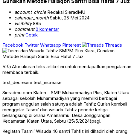
Gunakan Metode Halaqoh Santri Bisa Hafal 7 Juz
account_circle
Redaksi SieradMU
calendar_month
Sabtu, 25 Mei 2024
visibility
885
comment
0 komentar
print
Cetak
Facebook
Twitter
Whatsapp
Pinterest
Threads
info
Atur ukuran teks artikel ini untuk mendapatkan pengalaman
membaca terbaik.
text_decrease
text_increase
Sieradmu.com Klaten – SMP Muhammadiya Plus, Klaten Utara
sebagai sekolah Muhammadiyah yang memiliki berbagai
program unggulan salah satunya adalah Tahfiz Qur’an kembali
menggelar Tasmi’ dan wisuda Tahfiz periode ketiga
berlangsung di Graha Amanahmu, Desa Jonggrangan,
Kecamatan Klaten Utara, Sabtu (25/5/2024)pagi.
Kegiatan Tasmi’ Wisuda 46 santri Tahfiz ini dihadiri oleh orang