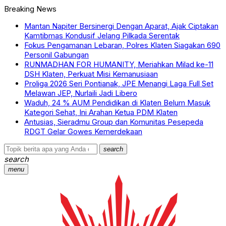
Breaking News
Mantan Napiter Bersinergi Dengan Aparat, Ajak Ciptakan
Kamtibmas Kondusif Jelang Pilkada Serentak
Fokus Pengamanan Lebaran, Polres Klaten Siagakan 690
Personil Gabungan
RUNMADHAN FOR HUMANITY, Meriahkan Milad ke-11
DSH Klaten, Perkuat Misi Kemanusiaan
Proliga 2026 Seri Pontianak, JPE Menangi Laga Full Set
Melawan JEP, Nurlaili Jadi Libero
Waduh, 24 % AUM Pendidikan di Klaten Belum Masuk
Kategori Sehat, Ini Arahan Ketua PDM Klaten
Antusias, Sieradmu Group dan Komunitas Pesepeda
RDGT Gelar Gowes Kemerdekaan
search
search
menu