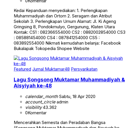
0
Komentar
Kedai Kepanduan menyediakan: 1. Perlengkapan
Muhammadiyah dan Ortom 2. Seragam dan Atribut
Sekolah 3. Perlengkapan Umum Alamat: Jl. Ki Ageng
Gringsing 8, Pondokmulyo, Gergunung, Klaten Utara
Kontak: CS1 : 082366554000 CS2 : 0882002854000 CS3
: 085881454000 CS4 : 087841254000 CS5 :
083892554000 Nikmati kemudahan belanja: Facebook
Bukalapak Tokopedia Shopee Website
Featured
Jurnal Muktamar48
Persyarikatan
Lagu Songsong Muktamar Muhammadiyah &
Aisyiyah ke-48
calendar_month
Sabtu, 18 Apr 2020
account_circle
admin
visibility
43.362
0
Komentar
Mencerahkan Semesta dan Peradaban Bangsa
(Songsong Muktamar Muhammadiyah dan Aisyiyah ke-