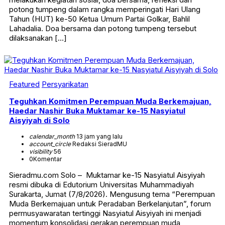
potong tumpeng dalam rangka memperingati Hari Ulang
Tahun (HUT) ke-50 Ketua Umum Partai Golkar, Bahlil
Lahadalia. Doa bersama dan potong tumpeng tersebut
dilaksanakan […]
Featured
Persyarikatan
Teguhkan Komitmen Perempuan Muda Berkemajuan,
Haedar Nashir Buka Muktamar ke-15 Nasyiatul
Aisyiyah di Solo
calendar_month
13 jam yang lalu
account_circle
Redaksi SieradMU
visibility
56
0
Komentar
Sieradmu.com Solo – Muktamar ke-15 Nasyiatul Aisyiyah
resmi dibuka di Edutorium Universitas Muhammadiyah
Surakarta, Jumat (7/8/2026). Mengusung tema “Perempuan
Muda Berkemajuan untuk Peradaban Berkelanjutan”, forum
permusyawaratan tertinggi Nasyiatul Aisyiyah ini menjadi
momentum konsolidasi gerakan perempuan muda