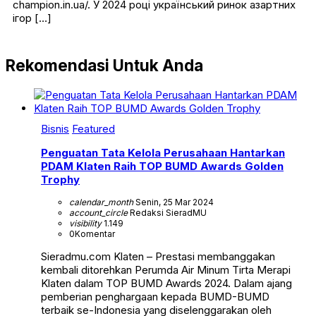
champion.in.ua/. У 2024 році український ринок азартних
ігор […]
Rekomendasi Untuk Anda
Bisnis
Featured
Penguatan Tata Kelola Perusahaan Hantarkan
PDAM Klaten Raih TOP BUMD Awards Golden
Trophy
calendar_month
Senin, 25 Mar 2024
account_circle
Redaksi SieradMU
visibility
1.149
0
Komentar
Sieradmu.com Klaten – Prestasi membanggakan
kembali ditorehkan Perumda Air Minum Tirta Merapi
Klaten dalam TOP BUMD Awards 2024. Dalam ajang
pemberian penghargaan kepada BUMD-BUMD
terbaik se-Indonesia yang diselenggarakan oleh