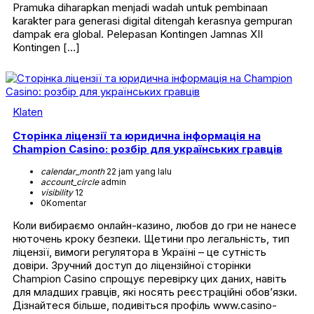
Pramuka diharapkan menjadi wadah untuk pembinaan
karakter para generasi digital ditengah kerasnya gempuran
dampak era global. Pelepasan Kontingen Jamnas XII
Kontingen […]
Klaten
Сторінка ліцензії та юридична інформація на
Champion Casino: розбір для українських гравців
calendar_month
22 jam yang lalu
account_circle
admin
visibility
12
0
Komentar
Коли вибираємо онлайн-казино, любов до гри не нанесе
нюточень кроку безпеки. Щетини про легальність, тип
ліцензії, вимоги регулятора в Україні – це сутність
довіри. Зручний доступ до ліцензійної сторінки
Champion Casino спрощує перевірку цих даних, навіть
для младших гравців, які носять реєстраційні обов’язки.
Дізнайтеся більше, подивіться профіль www.casino-