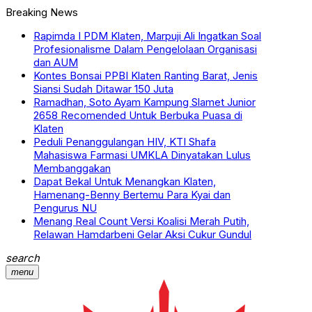
Breaking News
Rapimda I PDM Klaten, Marpuji Ali Ingatkan Soal
Profesionalisme Dalam Pengelolaan Organisasi
dan AUM
Kontes Bonsai PPBI Klaten Ranting Barat, Jenis
Siansi Sudah Ditawar 150 Juta
Ramadhan, Soto Ayam Kampung Slamet Junior
2658 Recomended Untuk Berbuka Puasa di
Klaten
Peduli Penanggulangan HIV, KTI Shafa
Mahasiswa Farmasi UMKLA Dinyatakan Lulus
Membanggakan
Dapat Bekal Untuk Menangkan Klaten,
Hamenang-Benny Bertemu Para Kyai dan
Pengurus NU
Menang Real Count Versi Koalisi Merah Putih,
Relawan Hamdarbeni Gelar Aksi Cukur Gundul
search
menu