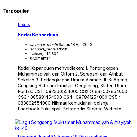
Terpopuler
Bisnis
Kedai Kepanduan
calendar_month
Sabtu, 18 Apr 2020
account_circle
admin
visibility
114.698
0
Komentar
Kedai Kepanduan menyediakan: 1. Perlengkapan
Muhammadiyah dan Ortom 2. Seragam dan Atribut
Sekolah 3. Perlengkapan Umum Alamat: Jl. Ki Ageng
Gringsing 8, Pondokmulyo, Gergunung, Klaten Utara
Kontak: CS1 : 082366554000 CS2 : 0882002854000
CS3 : 085881454000 CS4 : 087841254000 CS5 :
083892554000 Nikmati kemudahan belanja:
Facebook Bukalapak Tokopedia Shopee Website
Featured
Jurnal Muktamar48
Persyarikatan