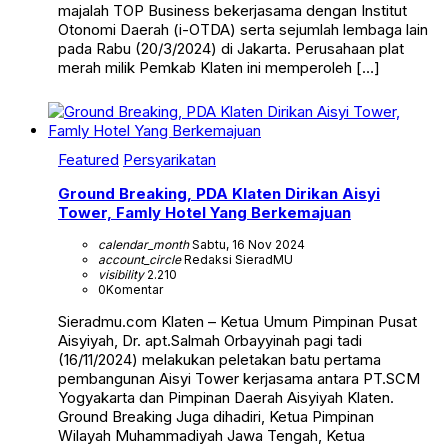
majalah TOP Business bekerjasama dengan Institut
Otonomi Daerah (i-OTDA) serta sejumlah lembaga lain
pada Rabu (20/3/2024) di Jakarta. Perusahaan plat
merah milik Pemkab Klaten ini memperoleh […]
Featured
Persyarikatan
Ground Breaking, PDA Klaten Dirikan Aisyi
Tower, Famly Hotel Yang Berkemajuan
calendar_month
Sabtu, 16 Nov 2024
account_circle
Redaksi SieradMU
visibility
2.210
0
Komentar
Sieradmu.com Klaten – Ketua Umum Pimpinan Pusat
Aisyiyah, Dr. apt.Salmah Orbayyinah pagi tadi
(16/11/2024) melakukan peletakan batu pertama
pembangunan Aisyi Tower kerjasama antara PT.SCM
Yogyakarta dan Pimpinan Daerah Aisyiyah Klaten.
Ground Breaking Juga dihadiri, Ketua Pimpinan
Wilayah Muhammadiyah Jawa Tengah, Ketua