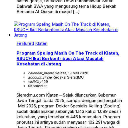
aktifis gereja, Ustadzah Dewi Purnamawati. Safari
Dakwah BWA yang mengusung tema Hidup Berkah
Bersama Al-Qur;an di masjid […]
Featured
Klaten
Program Speling Masih On The Track di Klaten,
RSUCH Ikut Berkontribusi Atasi Masalah
Kesehatan di Jateng
calendar_month
Selasa, 19 Mei 2026
account_circle
Redaksi SieradMU
visibility
199
0
Komentar
Sieradmu.com Klaten – Sejak diluncurkan Gubernur
Jawa Tengah pada 2025, sampai dengan pertengahan
Mei 2026, program Dokter Spesialis Keliling (Speling)
sudah dilaksanakan sebanyak 1.143 kali di 1.089 desa /
kelurahan, yang tersebar di 446 kecamatan. Program
priorutas ini artinya sudah menyasar 102.291 warga di
Jawa Tengah. Program speling dilaksanakan untuk