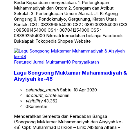
Kedai Kepanduan menyediakan: 1. Perlengkapan
Muhammadiyah dan Ortom 2. Seragam dan Atribut
Sekolah 3. Perlengkapan Umum Alamat: Jl. Ki Ageng
Gringsing 8, Pondokmulyo, Gergunung, Klaten Utara
Kontak: CS1 : 082366554000 CS2 : 0882002854000 CS3
: 085881454000 CS4 : 087841254000 CS5 :
083892554000 Nikmati kemudahan belanja: Facebook
Bukalapak Tokopedia Shopee Website
Featured
Jurnal Muktamar48
Persyarikatan
Lagu Songsong Muktamar Muhammadiyah &
Aisyiyah ke-48
calendar_month
Sabtu, 18 Apr 2020
account_circle
admin
visibility
43.362
0
Komentar
Mencerahkan Semesta dan Peradaban Bangsa
(Songsong Muktamar Muhammadiyah dan Aisyiyah ke-
48) Cipt: Muhammad Dzikron – Lirik: Albitsna Alfana –