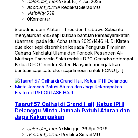
calendar_month
Sabtu, 7 Jun 2025
account_circle
Redaksi SieradMU
visibility
538
0
Komentar
Sieradmu.com Klaten – Presiden Prabowo Subianto
menyalurkan 985 sapi kurban bantuan kemasyarakatan
(banmas) pada Idul Adha tahun 2025/1446 H. Di Klaten
dua ekor sapi diserahkan kepada Pengurus Pimpinan
Cabang Nahdlatul Ulama dan Pondok Pesantren Al-
Muttaqin Pancasila Sakti melalui DPC Gerindra setempat.
Ketua DPC Gerindra Klaten Hariyanto mengatakan
bantuan sapi satu ekor sapi limosin untuk PCNU […]
Featured
REPORTASE HAJI
Taaruf 57 Calhaj di Grand Haji, Ketua IPHI
Delanggu Minta Jamaah Patuhi Aturan dan
Jaga Kekompakan
calendar_month
Minggu, 26 Apr 2026
account_circle
Redaksi SieradMU