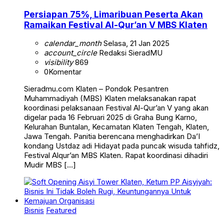
Persiapan 75%, Limaribuan Peserta Akan
Ramaikan Festival Al-Qur’an V MBS Klaten
calendar_month
Selasa, 21 Jan 2025
account_circle
Redaksi SieradMU
visibility
869
0
Komentar
Sieradmu.com Klaten – Pondok Pesantren
Muhammadiyah (MBS) Klaten melaksanakan rapat
koordinasi pelaksanaan Festival Al-Qur’an V yang akan
digelar pada 16 Februari 2025 di Graha Bung Karno,
Kelurahan Buntalan, Kecamatan Klaten Tengah, Klaten,
Jawa Tengah. Panitia berencana menghadirkan Da’I
kondang Ustdaz adi Hidayat pada puncak wisuda tahfidz,
Festival Alqur’an MBS Klaten. Rapat koordinasi dihadiri
Mudir MBS […]
Bisnis
Featured