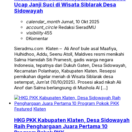
Ucap Janji Suci di Wisata Siblarak Desa
Sidowayah
calendar_month
Jumat, 10 Okt 2025
account_circle
Redaksi SieradMU
visibility
455
0
Komentar
Sieradmu.com Klaten – Ali Anof bule asal Maafiya,
Hulhidhoo, Addu, Seenu Atoll, Maldives resmi menikahi
Salma Hamidah Siti Pramesti, gadis warga negara
Indonesia, tepatnya dari Dukuh Gaten, Desa Sidowayah,
Kecamatan Polanharjo, Kabupaten Klaten. Resepsi
pernikahan digelar meriah di Wisata Siblarak desa
setempat, Jum’at (10/10/2025). Prosesi akad nikah Ali
Anof dan Salma berlangsung di Mushola Al […]
Featured
Klaten
HKG PKK Kabupaten Klaten, Desa Sidowayah
Raih Penghargaan Juara Pertama 10