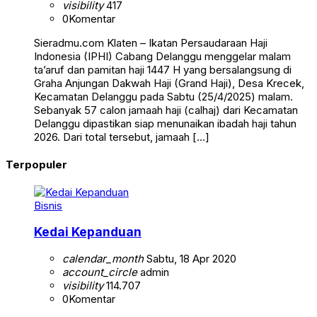
visibility
417
0
Komentar
Sieradmu.com Klaten – Ikatan Persaudaraan Haji
Indonesia (IPHI) Cabang Delanggu menggelar malam
ta’aruf dan pamitan haji 1447 H yang bersalangsung di
Graha Anjungan Dakwah Haji (Grand Haji), Desa Krecek,
Kecamatan Delanggu pada Sabtu (25/4/2025) malam.
Sebanyak 57 calon jamaah haji (calhaj) dari Kecamatan
Delanggu dipastikan siap menunaikan ibadah haji tahun
2026. Dari total tersebut, jamaah […]
Terpopuler
Bisnis
Kedai Kepanduan
calendar_month
Sabtu, 18 Apr 2020
account_circle
admin
visibility
114.707
0
Komentar