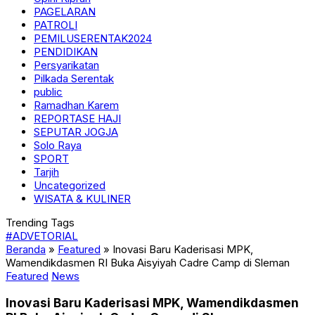
PAGELARAN
PATROLI
PEMILUSERENTAK2024
PENDIDIKAN
Persyarikatan
Pilkada Serentak
public
Ramadhan Karem
REPORTASE HAJI
SEPUTAR JOGJA
Solo Raya
SPORT
Tarjih
Uncategorized
WISATA & KULINER
Trending Tags
#ADVETORIAL
Beranda
»
Featured
»
Inovasi Baru Kaderisasi MPK,
Wamendikdasmen RI Buka Aisyiyah Cadre Camp di Sleman
Featured
News
Inovasi Baru Kaderisasi MPK, Wamendikdasmen