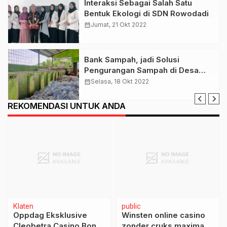
Interaksi Sebagai Salah Satu
Bentuk Ekologi di SDN Rowodadi
calendar_month
Jumat, 21 Okt 2022
Bank Sampah, jadi Solusi
Pengurangan Sampah di Desa
Trirejo
calendar_month
Selasa, 18 Okt 2022
REKOMENDASI UNTUK ANDA
Klaten
public
Oppdag Eksklusive
Winsten online casino
Cleobetra Casino Bonus
zonder cruks maximaal: