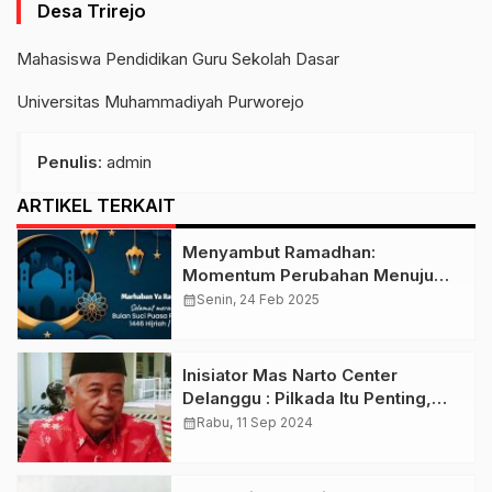
Desa Trirejo
Mahasiswa Pendidikan Guru Sekolah Dasar
Universitas
Muhammadiyah
Purworejo
Penulis
: admin
ARTIKEL TERKAIT
Menyambut Ramadhan:
Momentum Perubahan Menuju
Kehidupan Islami
calendar_month
Senin, 24 Feb 2025
Inisiator Mas Narto Center
Delanggu : Pilkada Itu Penting,
Menentukan Masa Depan Klaten 5
calendar_month
Rabu, 11 Sep 2024
Tahun Kedepan