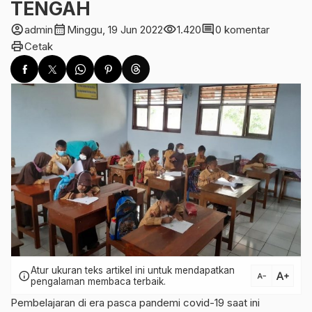
TENGAH
account_circle
calendar_month
visibility
comment
admin
Minggu, 19 Jun 2022
1.420
0 komentar
print
Cetak
Atur ukuran teks artikel ini untuk mendapatkan
text_increase
info
text_decrease
pengalaman membaca terbaik.
Pembelajaran di era pasca pandemi covid-19 saat ini