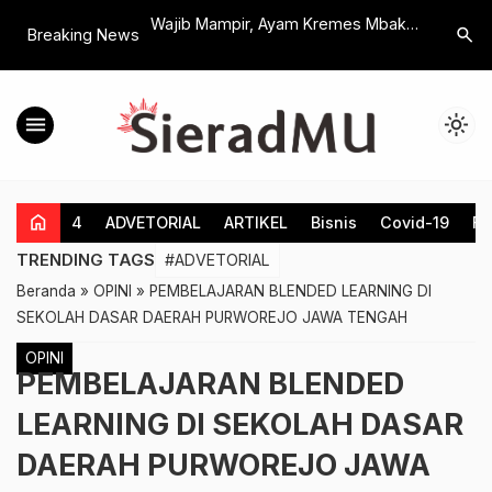
 Royong Bidang
Wajib Mampir, Ayam Kremes Mbak
Syawalan 
search
Breaking News
a DPRRI, Ratusan
Ulfa Prigi Wetan, Rasanya Nampol,
Training 
i 2 Klaten Terima
Kriuknya Berasa
Dengan B
menu
light_mode
home
4
ADVETORIAL
ARTIKEL
Bisnis
Covid-19
Fe
TRENDING TAGS
#ADVETORIAL
Beranda
»
OPINI
»
PEMBELAJARAN BLENDED LEARNING DI
SEKOLAH DASAR DAERAH PURWOREJO JAWA TENGAH
OPINI
PEMBELAJARAN BLENDED
LEARNING DI SEKOLAH DASAR
DAERAH PURWOREJO JAWA