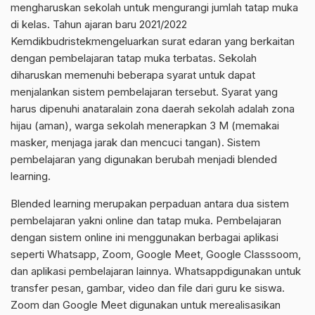
mengharuskan sekolah untuk mengurangi jumlah tatap muka
di kelas
.
Tahun ajaran baru 2021/2022
Kemdikbudristek
mengeluarkan
surat edaran yang berkaitan
dengan pembelajaran tatap muka terbatas.
Sekolah
diharuskan memenuhi beberapa syarat untuk dapat
menjalankan sistem pembelajaran tersebut.
Syarat yang
harus dipenuhi
anatara
lain zona daerah sekolah adalah zona
hijau (aman),
warga sekolah menerapkan 3 M (memakai
masker, men
jaga jarak dan mencuci tangan).
Sistem
pembelajaran yang digunakan berubah menjadi
blended
learning
.
Blended
learning
merupakan perpaduan antara dua sistem
pembelajaran yakni
online
dan tatap muka.
Pembelajaran
dengan sistem
online
ini menggunakan berbagai aplikasi
seperti
Whatsapp
, Zoom
, Google
Meet
,
Google
Classsoom
,
dan aplikasi pembelajaran lainnya
.
Whatsapp
digunakan untuk
transfer pesan, gambar, video dan
file
dari guru ke siswa.
Zoom dan Google
Meet
digunakan untuk
merealisasikan