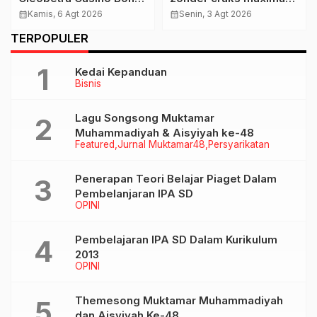
Koder og Sikre
ontdek veilige
calendar_month
Kamis, 6 Agt 2026
calendar_month
Senin, 3 Agt 2026
Maksimal Gevinst
speelmethoden in
TERPOPULER
Nederland
Kedai Kepanduan
Bisnis
Lagu Songsong Muktamar
Muhammadiyah & Aisyiyah ke-48
Featured
Jurnal Muktamar48
Persyarikatan
Penerapan Teori Belajar Piaget Dalam
Pembelanjaran IPA SD
OPINI
Pembelajaran IPA SD Dalam Kurikulum
2013
OPINI
Themesong Muktamar Muhammadiyah
dan Aisyiyah Ke-48