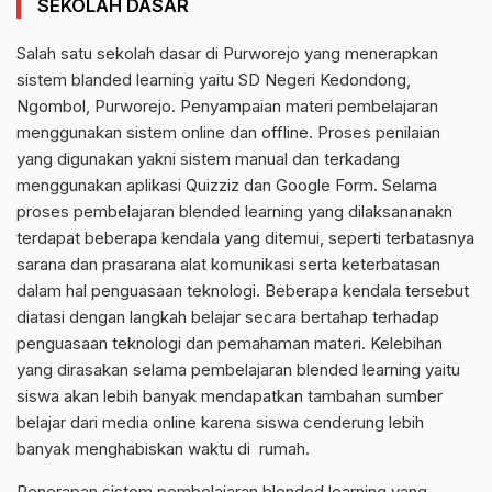
SEKOLAH DASAR
Salah satu sekolah dasar di Purworejo yang menerapkan
sistem
blanded
learning
yaitu SD Negeri Kedondong
,
Ngombol
, Purworejo.
Penyampaian materi pembelajaran
menggunakan sistem
online
dan
offline
. Proses penilaian
yang digunakan
yakni
sistem manual dan terkadang
menggunakan
aplikasi
Quizziz
dan Google
Form
. Selama
proses
p
embelajaran
blended
learning
yang
dilaksananakn
terdapat beberapa kendala yang ditemui, seperti terbatasnya
sarana dan prasarana alat komunikasi serta keterbatasan
dalam hal penguasaan teknologi. Beberapa
kendala tersebut
diatasi dengan langkah belajar secara bertahap terhadap
penguasaan teknologi dan pemahaman materi. Kelebihan
yang dirasakan selama pembelajaran
blended
learning
yaitu
siswa akan lebih banyak mendapatkan tambahan sumber
belajar dari media
online
karena siswa cenderung
lebih
banyak
menghabiskan waktu
di rumah.
Penerapan sistem pembelajaran
blended
learning
yang