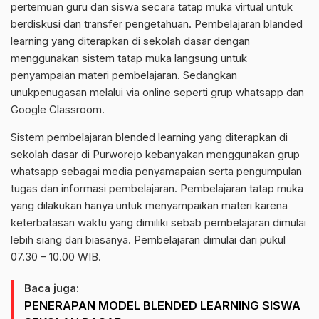
pertemuan guru dan siswa secara tatap muka virtual
untuk
berdiskusi
dan transfer pengetahuan. P
embelajar
an
blanded
learning
yang diterapkan di sekolah dasar dengan
menggunakan sistem tatap muka langsung untuk
penyampaian materi pembelajaran. Sedangkan
unuk
penugasan melalui via
online
seperti grup
whatsapp
dan
Google
Classroom
.
Sistem pembelajaran
blended
learning
yang diterapkan di
sekolah dasar di Purworejo kebanyakan menggunakan grup
whatsapp
sebagai media
penyamapaian
serta pengumpulan
tugas dan informasi pembelajaran. Pembelajaran tatap muka
yang dilakukan hanya untuk menyampaikan materi karena
keterbatasan waktu yang dimiliki
sebab pembelajaran dimulai
lebih siang dari biasanya.
Pembelajaran dimulai dari pukul
07.30 –
10
.00 WIB.
Baca juga:
PENERAPAN MODEL BLENDED LEARNING SISWA