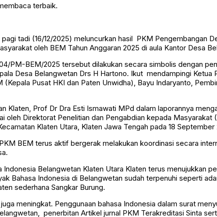
 membaca terbaik.
pagi tadi (16/12/2025) meluncurkan hasil PKM Pengembangan De
syarakat oleh BEM Tahun Anggaran 2025 di aula Kantor Desa Be
4/PM-BEM/2025 tersebut dilakukan secara simbolis dengan pen
pala Desa Belangwetan Drs H Hartono. Ikut mendampingi Ketua
 MM (Kepala Pusat HKI dan Paten Unwidha), Bayu Indaryanto, Pem
Klaten, Prof Dr Dra Esti Ismawati MPd dalam laporannya mengat
oleh Direktorat Penelitian dan Pengabdian kepada Masyarakat (
, Kecamatan Klaten Utara, Klaten Jawa Tengah pada 18 September
 PKM BEM terus aktif bergerak melakukan koordinasi secara int
sa.
 Indonesia Belangwetan Klaten Utara Klaten terus menujukkan
k Bahasa Indonesia di Belangwetan sudah terpenuhi seperti ada
aten sederhana Sangkar Burung.
uga meningkat. Penggunaan bahasa Indonesia dalam surat menyur
gwetan, penerbitan Artikel jurnal PKM Terakreditasi Sinta serta p