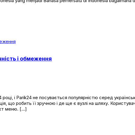
ndonesia yang menjadi Bahasa pemersatu di Indonesia bagaimana
учність і обмеження
році, і Parik24 не посувається популярністю серед українськ
ація, що робить її зручною і де ще є вузлі на шляху. Корист
кт меню. […]