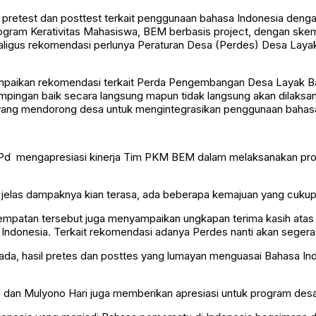
n pretest dan posttest terkait penggunaan bahasa Indonesia deng
 Program Kerativitas Mahasiswa, BEM berbasis project, dengan s
aligus rekomendasi perlunya Peraturan Desa (Perdes) Desa Laya
ampaikan rekomendasi terkait Perda Pengembangan Desa Layak B
ingan baik secara langsung mapun tidak langsung akan dilaks
if yang mendorong desa untuk mengintegrasikan penggunaan bahasa
Pd mengapresiasi kinerja Tim PKM BEM dalam melaksanakan pro
n jelas dampaknya kian terasa, ada beberapa kemajuan yang cuku
mpatan tersebut juga menyampaikan ungkapan terima kasih atas
 Indonesia. Terkait rekomendasi adanya Perdes nanti akan sege
 ada, hasil pretes dan posttes yang lumayan menguasai Bahasa 
o dan Mulyono Hari juga memberikan apresiasi untuk program des