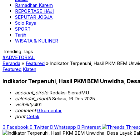
Ramadhan Karem
REPORTASE HAJI
SEPUTAR JOGJA
Solo Raya
SPORT
Tarjih
WISATA & KULINER
Trending Tags
#ADVETORIAL
Beranda
»
Featured
»
Indikator Terpenuhi, Hasil PKM BEM Unw
Featured
Klaten
Indikator Terpenuhi, Hasil PKM BEM Unwidha, De
account_circle
Redaksi SieradMU
calendar_month
Selasa, 16 Des 2025
visibility
401
comment
0 komentar
print
Cetak
Facebook
Twitter
Whatsapp
Pinterest
Threa