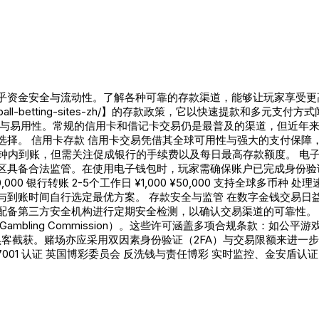
乎资金安全与流动性。了解各种可靠的存款渠道，能够让玩家享受更
/it/football-betting-sites-zh/】的存款政策，它以快速
性与易用性。常规的信用卡和借记卡交易仍是最普及的渠道，但近年
选择。 信用卡存款 信用卡交易凭借其全球可用性与强大的支付保障
账，但需关注促成银行的手续费以及每日最高存款额度。 电子钱包存款 Pa
具备合法监管。在使用电子钱包时，玩家需确保账户已完成身份验证，
00 ¥20,000 银行转账 2-5个工作日 ¥1,000 ¥50,000 支
与到账时间自行选定最优方案。 存款安全与监管 在数字金钱交易日
配备第三方安全机构进行定期安全检测，以确认交易渠道的可靠性。 
会（UK Gambling Commission）。这些许可涵盖多项合规条
防被黑客截获。赌场亦应采用双因素身份验证（2FA）与交易限额来进一
001 认证 英国博彩委员会 反洗钱与责任博彩 实时监控、金安盾认证 哥