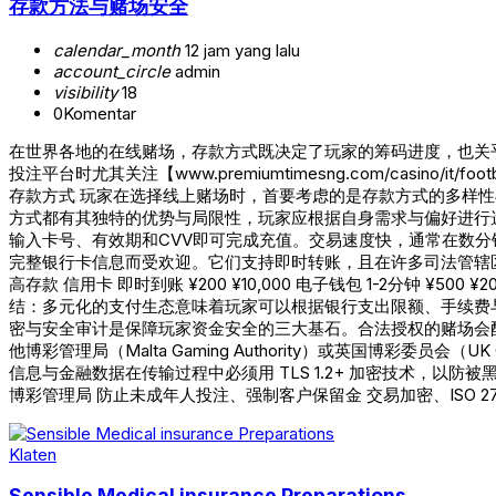
存款方法与赌场安全
calendar_month
12 jam yang lalu
account_circle
admin
visibility
18
0
Komentar
在世界各地的在线赌场，存款方式既决定了玩家的筹码进度，也关
投注平台时尤其关注【www.premiumtimesng.com/casino
存款方式 玩家在选择线上赌场时，首要考虑的是存款方式的多样
方式都有其独特的优势与局限性，玩家应根据自身需求与偏好进行
输入卡号、有效期和CVV即可完成充值。交易速度快，通常在数分钟内到
完整银行卡信息而受欢迎。它们支持即时转账，且在许多司法管辖区
高存款 信用卡 即时到账 ¥200 ¥10,000 电子钱包 1-2分钟 ¥5
结：多元化的支付生态意味着玩家可以根据银行支出限额、手续费
密与安全审计是保障玩家资金安全的三大基石。合法授权的赌场会
他博彩管理局（Malta Gaming Authority）或英国博彩委员
信息与金融数据在传输过程中必须用 TLS 1.2+ 加密技术，以
博彩管理局 防止未成年人投注、强制客户保留金 交易加密、ISO 27
Klaten
Sensible Medical insurance Preparations