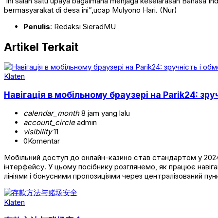
‘Ini salah satu upaya bagaimana menjaga keselarasan Bahasa I
bermasyarakat di desa ini”,ucap Mulyono Hari. (Nur)
Penulis
: Redaksi SieradMU
Artikel Terkait
Klaten
Навігація в мобільному браузері на Parik24: зр
calendar_month
8 jam yang lalu
account_circle
admin
visibility
11
0
Komentar
Мобільний доступ до онлайн-казино став стандартом у 2024 
інтерфейсу. У цьому посібнику розглянемо, як працює навіг
лініями і бонусними пропозиціями через централізований пун
Klaten