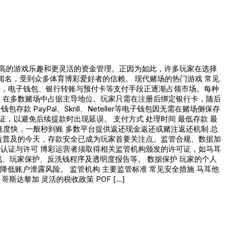
高的游戏乐趣和更灵活的资金管理。正因为如此，许多玩家在选择
提款和多元支付方式闻名，受到众多体育博彩爱好者的信赖。 现代赌场的热门游戏 常见
来，电子钱包、银行转账与预付卡等支付手段正逐渐占领市场。每种
，在多数赌场中占据主导地位。玩家只需在注册后绑定银行卡，随后
yPal、Skrill、Neteller等电子钱包因无需在赌场侧保存
以避免后续提款时出现延误。 支付方式 处理时间 最低存款 最
持全球多币种 处理速度快，一般秒到账 多数平台提供返还现金返还或赌注返还机制 总
益普及的今天，存款安全已成为玩家首要关注点。监管合规、数据加
认证与许可 博彩运营者须取得相关监管机构颁发的许可证，如马耳
款：如公平游戏、玩家保护、反洗钱程序及透明度报告等。 数据保护 玩家的个人
步降低账户泄露风险。 监管机构 主要监管标准 常见安全措施 马耳他
斯达黎加 灵活的税收政策 POF […]