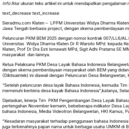
info
Atur ukuran teks artikel ini untuk mendapatkan pengalaman
text_decrease
text_increase
Sieradmu.com Klaten – LPPM Universitas Widya Dharma Klaten 
Jawa Tengah berbasis project, dengan skema pemberdayaan ma
Peluncuran PKM BEM 2025 dengan nomor kontrak 007/LL6/AL.0
Universitas Widya Dharma Klaten Dr R Warsito MPd kepada Ke
Klaten, Prof Dr Dra Esti Ismawati MPd, Sigit Adhi Pratama SE
masyarakat dan lainnya.
Ketua Pelaksana PKM Desa Layak Bahasa Indonesia Belangwetan 
dengan skema pemberdayaan masyarakat oleh BEM yang didanai 
(Diktisaintek) ini diawali dengan Peluncuran Desa Belangwetan
“Setelah peluncuran desa layak Bahasa Indonesia, kemudia Tim
memenuhi keriteria desa kayak Bahasa Indonesia”,katanya, Sela
Dijelaskan, kinerja Tim PKM Pengembangan Desa Layak Bahasa
pertengahan November kemarin, bebeberapa indikator Desa Laya
bahasa Indonesia, Media Videotron Belangwetan, HKI Kamus, P
“Kesadaran masyarakat terhadap penggunaan bahasa Indonesia j
juga terbenahinya papan nama untuk berbagai usaha UMKM di Belan