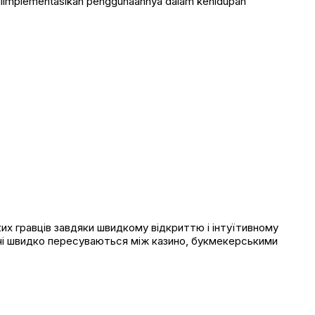
 diimplementasikan penggunaannya dalam kehidupan
их гравців завдяки швидкому відкриттю і інтуїтивному
увачі швидко пересуваються між казино, букмекерськими