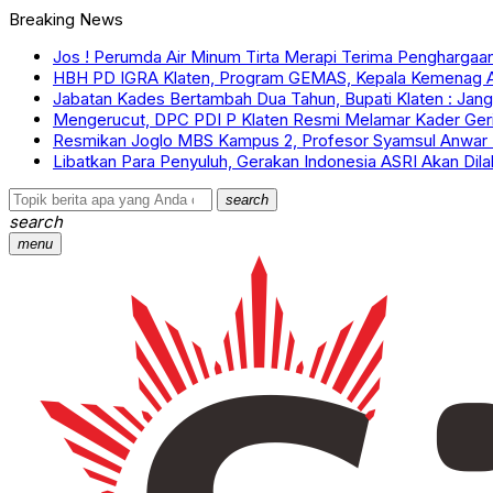
Breaking News
Jos ! Perumda Air Minum Tirta Merapi Terima Penghargaa
HBH PD IGRA Klaten, Program GEMAS, Kepala Kemenag Ak
Jabatan Kades Bertambah Dua Tahun, Bupati Klaten : Jang
Mengerucut, DPC PDI P Klaten Resmi Melamar Kader Geri
Resmikan Joglo MBS Kampus 2, Profesor Syamsul Anwar Be
Libatkan Para Penyuluh, Gerakan Indonesia ASRI Akan Dil
search
search
menu