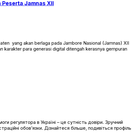
 Peserta Jamnas XII
aten yang akan berlaga pada Jambore Nasional (Jamnas) XII
 karakter para generasi digital ditengah kerasnya gempuran
оги регулятора в Україні – це сутність довіри. Зручний
страційні обов’язки. Дізнайтеся більше, подивіться профіль