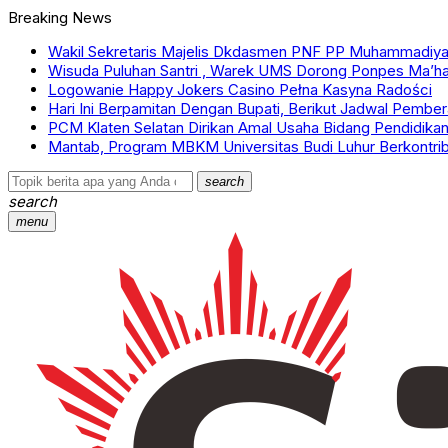
Breaking News
Wakil Sekretaris Majelis Dkdasmen PNF PP Muhammadiyah :
Wisuda Puluhan Santri , Warek UMS Dorong Ponpes Ma’ha
Logowanie Happy Jokers Casino Pełna Kasyna Radości
Hari Ini Berpamitan Dengan Bupati, Berikut Jadwal Pember
PCM Klaten Selatan Dirikan Amal Usaha Bidang Pendidika
Mantab, Program MBKM Universitas Budi Luhur Berkontr
search
search
menu