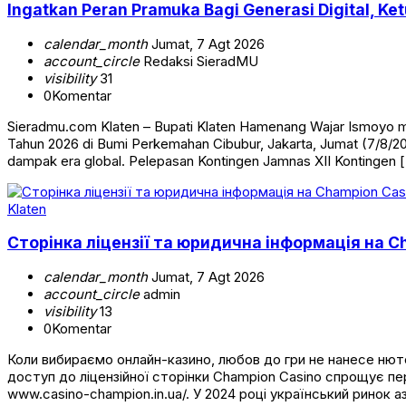
Ingatkan Peran Pramuka Bagi Generasi Digital, K
calendar_month
Jumat, 7 Agt 2026
account_circle
Redaksi SieradMU
visibility
31
0
Komentar
Sieradmu.com Klaten – Bupati Klaten Hamenang Wajar Ismoyo m
Tahun 2026 di Bumi Perkemahan Cibubur, Jakarta, Jumat (7/8/2
dampak era global. Pelepasan Kontingen Jamnas XII Kontingen 
Klaten
Сторінка ліцензії та юридична інформація на Ch
calendar_month
Jumat, 7 Agt 2026
account_circle
admin
visibility
13
0
Komentar
Коли вибираємо онлайн-казино, любов до гри не нанесе нюточ
доступ до ліцензійної сторінки Champion Casino спрощує пер
www.casino-champion.in.ua/. У 2024 році український ринок а