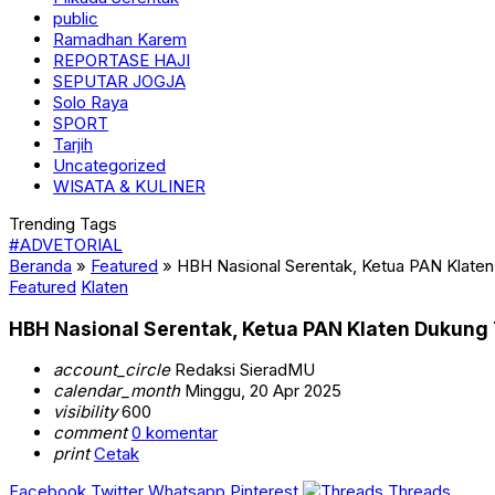
public
Ramadhan Karem
REPORTASE HAJI
SEPUTAR JOGJA
Solo Raya
SPORT
Tarjih
Uncategorized
WISATA & KULINER
Trending Tags
#ADVETORIAL
Beranda
»
Featured
»
HBH Nasional Serentak, Ketua PAN Klaten
Featured
Klaten
HBH Nasional Serentak, Ketua PAN Klaten Dukung 
account_circle
Redaksi SieradMU
calendar_month
Minggu, 20 Apr 2025
visibility
600
comment
0 komentar
print
Cetak
Facebook
Twitter
Whatsapp
Pinterest
Threads