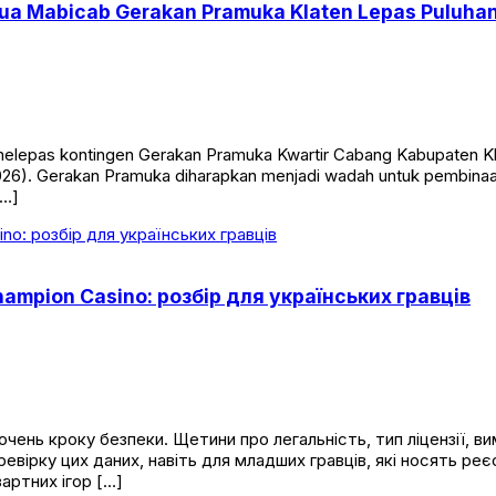
etua Mabicab Gerakan Pramuka Klaten Lepas Puluhan
elepas kontingen Gerakan Pramuka Kwartir Cabang Kabupaten Kl
026). Gerakan Pramuka diharapkan menjadi wadah untuk pembinaan
[…]
ampion Casino: розбір для українських гравців
ень кроку безпеки. Щетини про легальність, тип ліцензії, вим
евірку цих даних, навіть для младших гравців, які носять реє
зартних ігор […]