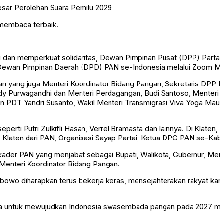
 membaca terbaik.
dan memperkuat solidaritas, Dewan Pimpinan Pusat (DPP) Partai 
 Dewan Pimpinan Daerah (DPD) PAN se-Indonesia melalui Zoom Me
an yang juga Menteri Koordinator Bidang Pangan, Sekretaris DP
y Purwagandhi dan Menteri Perdagangan, Budi Santoso, Menteri L
 PDT Yandri Susanto, Wakil Menteri Transmigrasi Viva Yoga Maul
rti Putri Zulkifli Hasan, Verrel Bramasta dan lainnya. Di Klaten, 
laten dari PAN, Organisasi Sayap Partai, Ketua DPC PAN se-Kab
 kader PAN yang menjabat sebagai Bupati, Walikota, Gubernur, M
 Menteri Koordinator Bidang Pangan.
abowo diharapkan terus bekerja keras, mensejahterakan rakyat ka
-cita untuk mewujudkan Indonesia swasembada pangan pada 2027 