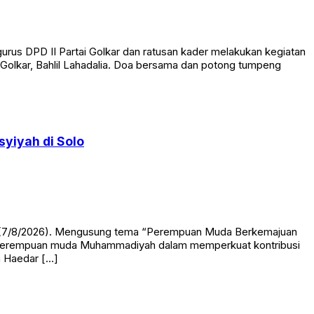
rus DPD II Partai Golkar dan ratusan kader melakukan kegiatan
Golkar, Bahlil Lahadalia. Doa bersama dan potong tumpeng
yiyah di Solo
at (7/8/2026). Mengusung tema “Perempuan Muda Berkemajuan
kan perempuan muda Muhammadiyah dalam memperkuat kontribusi
h Haedar […]