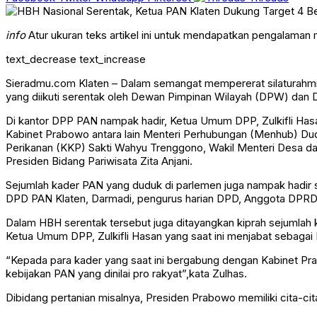
info
Atur ukuran teks artikel ini untuk mendapatkan pengalaman
text_decrease
text_increase
Sieradmu.com Klaten – Dalam semangat mempererat silaturahmi 
yang diikuti serentak oleh Dewan Pimpinan Wilayah (DPW) dan
Di kantor DPP PAN nampak hadir, Ketua Umum DPP, Zulkifli Has
Kabinet Prabowo antara lain Menteri Perhubungan (Menhub) Dud
Perikanan (KKP) Sakti Wahyu Trenggono, Wakil Menteri Desa dan
Presiden Bidang Pariwisata Zita Anjani.
Sejumlah kader PAN yang duduk di parlemen juga nampak hadir sepe
DPD PAN Klaten, Darmadi, pengurus harian DPD, Anggota DPRD K
Dalam HBH serentak tersebut juga ditayangkan kiprah sejumlah
Ketua Umum DPP, Zulkifli Hasan yang saat ini menjabat sebagai
“Kepada para kader yang saat ini bergabung dengan Kabinet Pr
kebijakan PAN yang dinilai pro rakyat”,kata Zulhas.
Dibidang pertanian misalnya, Presiden Prabowo memiliki cita