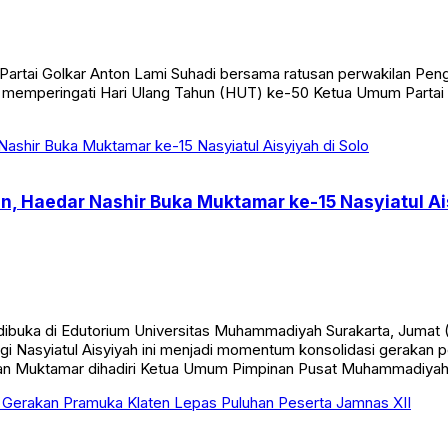
rtai Golkar Anton Lami Suhadi bersama ratusan perwakilan Pengu
a memperingati Hari Ulang Tahun (HUT) ke-50 Ketua Umum Partai 
Haedar Nashir Buka Muktamar ke-15 Nasyiatul Ais
 dibuka di Edutorium Universitas Muhammadiyah Surakarta, Jum
nggi Nasyiatul Aisyiyah ini menjadi momentum konsolidasi gera
aan Muktamar dihadiri Ketua Umum Pimpinan Pusat Muhammadiya