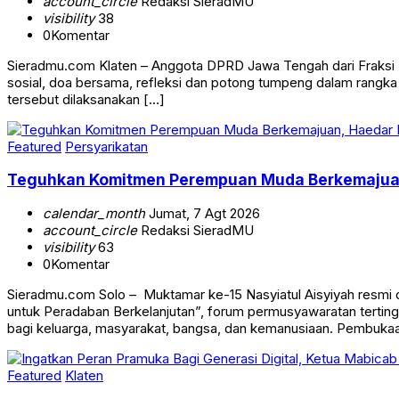
account_circle
Redaksi SieradMU
visibility
38
0
Komentar
Sieradmu.com Klaten – Anggota DPRD Jawa Tengah dari Fraksi Pa
sosial, doa bersama, refleksi dan potong tumpeng dalam rangk
tersebut dilaksanakan […]
Featured
Persyarikatan
Teguhkan Komitmen Perempuan Muda Berkemajuan, 
calendar_month
Jumat, 7 Agt 2026
account_circle
Redaksi SieradMU
visibility
63
0
Komentar
Sieradmu.com Solo – Muktamar ke-15 Nasyiatul Aisyiyah resmi
untuk Peradaban Berkelanjutan”, forum permusyawaratan terti
bagi keluarga, masyarakat, bangsa, dan kemanusiaan. Pembuk
Featured
Klaten