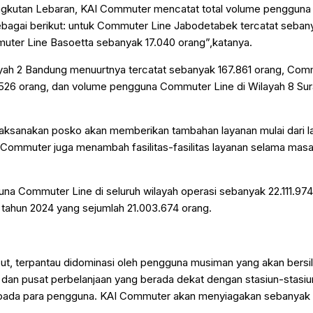
Angkutan Lebaran, KAI Commuter mencatat total volume penggun
 sebagai berikut: untuk Commuter Line Jabodetabek tercatat seba
ter Line Basoetta sebanyak 17.040 orang”,katanya.
yah 2 Bandung menuurtnya tercatat sebanyak 167.861 orang, Com
526 orang, dan volume pengguna Commuter Line di Wilayah 8 Sur
aksanakan posko akan memberikan tambahan layanan mulai dari l
 Commuter juga menambah fasilitas-fasilitas layanan selama mas
una Commuter Line di seluruh wilayah operasi sebanyak 22.111.974
 tahun 2024 yang sejumlah 21.003.674 orang.
ut, terpantau didominasi oleh pengguna musiman yang akan bersil
ta dan pusat perbelanjaan yang berada dekat dengan stasiun-stas
kepada para pengguna. KAI Commuter akan menyiagakan sebanyak