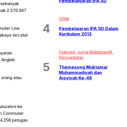
Pembelanjaran IPA SD
a sebanyak
nyak 2.576.497
OPINI
muter Line
Pembelajaran IPA SD Dalam
Kurikulum 2013
abaya tercatat
Featured
Jurnal Muktamar48
ayanan
Persyarikatan
a Angleb
Themesong Muktamar
Muhammadiyah dan
 orang atau
Aisyiyah Ke-48
aturahmi ke
iun Commuter
 4.258 petugas