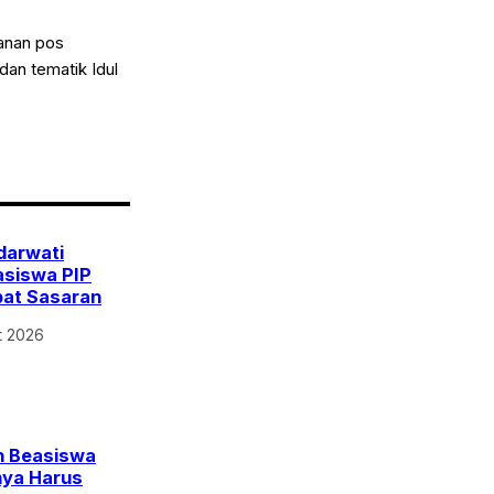
yanan pos
dan tematik Idul
darwati
asiswa PIP
pat Sasaran
t 2026
n Beasiswa
nya Harus