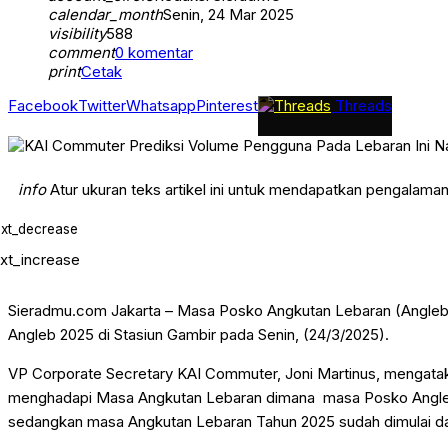
JURNAL MUSYDA XIV
calendar_month
Senin, 24 Mar 2025
KHASANAH RAMADHAN
visibility
588
KIPRAH
comment
0 komentar
Klaten
print
Cetak
Klaten Terkini
KRONIK
Facebook
Twitter
Whatsapp
Pinterest
Threads
KULINER
LEBARAN SEHAT DAN AMAN
News
OPINI
Opini Kiprah
info
Atur ukuran teks artikel ini untuk mendapatkan pengalama
PAGELARAN
PATROLI
ext_decrease
PEMILUSERENTAK2024
PENDIDIKAN
ext_increase
Persyarikatan
Pilkada Serentak
public
Sieradmu.com Jakarta – Masa Posko Angkutan Lebaran (Angleb) 
Ramadhan Karem
REPORTASE HAJI
Angleb 2025 di Stasiun Gambir pada Senin, (24/3/2025).
SEPUTAR JOGJA
Solo Raya
VP Corporate Secretary KAI Commuter, Joni Martinus, mengata
SPORT
menghadapi Masa Angkutan Lebaran dimana masa Posko Angleb 202
Tarjih
WISATA & KULINER
sedangkan masa Angkutan Lebaran Tahun 2025 sudah dimulai dari