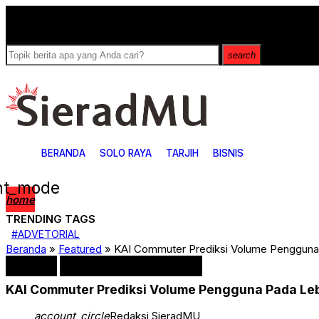
Breaking News
search
BERANDA
SOLO RAYA
TARJIH
BISNIS
ght_mode
home
TRENDING TAGS
4
#ADVETORIAL
ADVETORIAL
Beranda
»
Featured
»
KAI Commuter Prediksi Volume Pengguna 
ARTIKEL
Bisnis
Featured
LEBARAN SEHAT DAN AMAN
Covid-19
KAI Commuter Prediksi Volume Pengguna Pada Leb
Featured
HUKUM & KRIMINAL
Jurnal Muktamar48
account_circle
Redaksi SieradMU