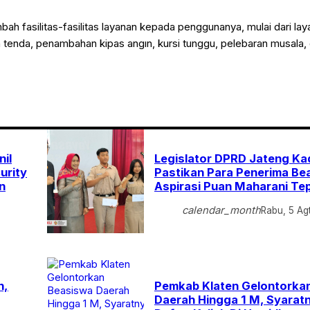
 fasilitas-fasilitas layanan kepada penggunanya, mulai dari la
an tenda, penambahan kipas angın, kursi tunggu, pelebaran musala, 
nil
Legislator DPRD Jateng Ka
urity
Pastikan Para Penerima Be
n
Aspirasi Puan Maharani Te
calendar_month
Rabu, 5 Ag
n,
Pemkab Klaten Gelontorka
Daerah Hingga 1 M, Syarat