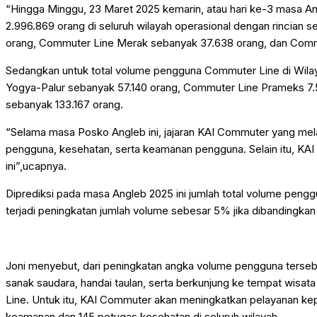
“Hingga Minggu, 23 Maret 2025 kemarin, atau hari ke-3 masa 
2.996.869 orang di seluruh wilayah operasional dengan rincian
orang, Commuter Line Merak sebanyak 37.638 orang, dan Commu
Sedangkan untuk total volume pengguna Commuter Line di Wila
Yogya-Palur sebanyak 57.140 orang, Commuter Line Prameks 7.
sebanyak 133.167 orang.
“Selama masa Posko Angleb ini, jajaran KAI Commuter yang mel
pengguna, kesehatan, serta keamanan pengguna. Selain itu, KAI
ini”,ucapnya.
Diprediksi pada masa Angleb 2025 ini jumlah total volume pengg
terjadi peningkatan jumlah volume sebesar 5% jika dibandingkan
Joni menyebut, dari peningkatan angka volume pengguna terseb
sanak saudara, handai taulan, serta berkunjung ke tempat wisa
Line. Untuk itu, KAI Commuter akan meningkatkan pelayanan 
keamanan dan 145 petugas kesehatan di seluruh wilayah.